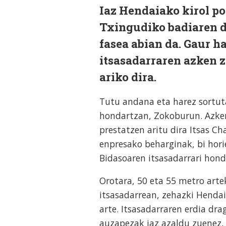
Iaz Hendaiako kirol p
Txingudiko badiaren d
fasea abian da. Gaur ha
itsasadarraren azken 
ariko dira.
Tutu andana eta harez sortut
hondartzan, Zokoburun. Azken
prestatzen aritu dira Itsas 
enpresako beharginak, bi hori
Bidasoaren itsasadarrari hon
Orotara, 50 eta 55 metro arte
itsasadarrean, zehazki Hendai
arte. Itsasadarraren erdia dr
auzapezak iaz azaldu zuenez, 