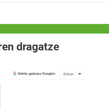
ren dragatze
Gehitu gaitzazu Googlen
Entzun