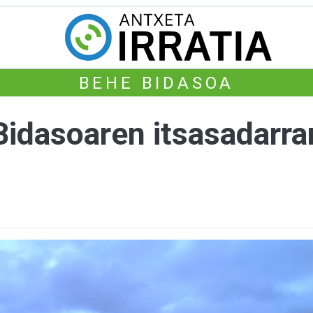
BEHE BIDASOA
Bidasoaren itsasadarra