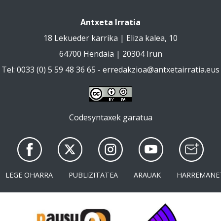
Antxeta Irratia
18 Lekueder karrika | Eliza kalea, 10
64700 Hendaia | 20304 Irun
Tel: 0033 (0) 5 59 48 36 65 -
erredakzioa@antxetairratia.eus
Codesyntaxek garatua
LEGE OHARRA
PUBLIZITATEA
ARAUAK
HARREMANE