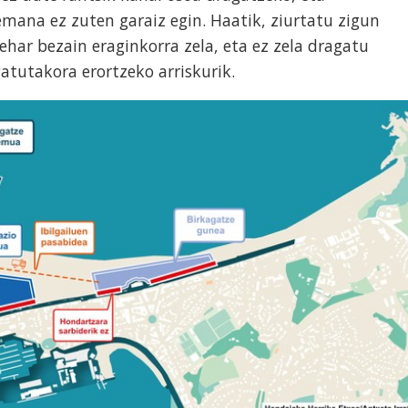
mana ez zuten garaiz egin. Haatik, ziurtatu zigun
ehar bezain eraginkorra zela, eta ez zela dragatu
tutakora erortzeko arriskurik.