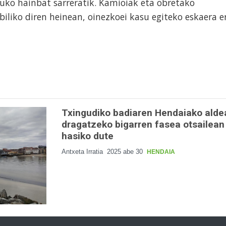
ko hainbat sarreratik. Kamioiak eta obretako
iliko diren heinean, oinezkoei kasu egiteko eskaera e
Txingudiko badiaren Hendaiako alde
dragatzeko bigarren fasea otsailean
hasiko dute
Antxeta Irratia
2025 abe 30
HENDAIA