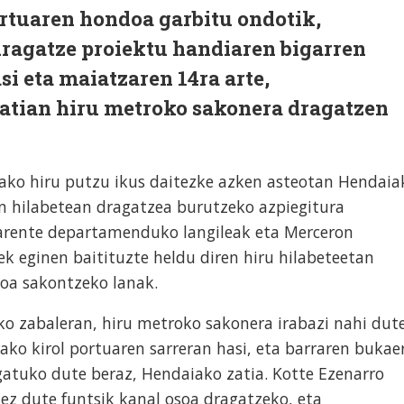
ortuaren hondoa garbitu ondotik,
ragatze proiektu handiaren bigarren
si eta maiatzaren 14ra arte,
zatian hiru metroko sakonera dragatzen
ako hiru putzu ikus daitezke azken asteotan Hendaia
 hilabetean dragatzea burutzeko azpiegitura
Charente departamenduko langileak eta Merceron
ek eginen baitituzte heldu diren hiru hilabeteetan
doa sakontzeko lanak.
ko zabaleran, hiru metroko sakonera irabazi nahi dut
ako kirol portuaren sarreran hasi, eta barraren bukae
agatuko dute beraz, Hendaiako zatia. Kotte Ezenarro
ez dute funtsik kanal osoa dragatzeko, eta