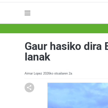
Gaur hasiko dira 
lanak
Aimar Lopez
2026ko otsailaren 2a