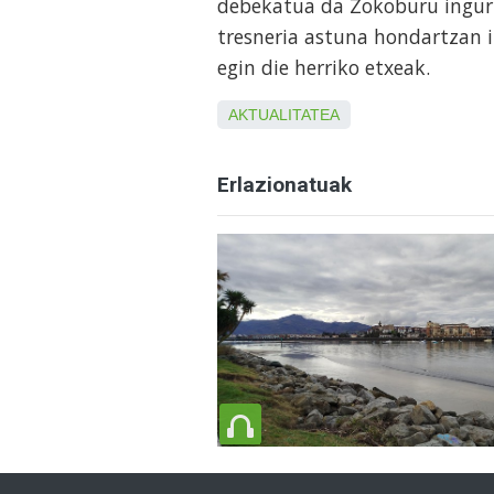
debekatua da Zokoburu inguru
tresneria astuna hondartzan ib
egin die herriko etxeak.
AKTUALITATEA
Erlazionatuak