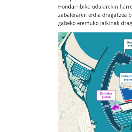
Hondarribiko udalarekin harre
zabaleraren erdia dragatzea b
gabeko eremuko jalkinak draga