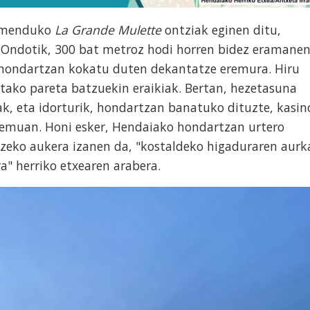
tamenduko
La Grande Mulette
ontziak eginen ditu,
. Ondotik, 300 bat metroz hodi horren bidez eramane
 hondartzan kokatu duten dekantatze eremura. Hiru
itako pareta batzuekin eraikiak. Bertan, hezetasuna
ak, eta idorturik, hondartzan banatuko dituzte, kasin
remuan. Honi esker, Hendaiako hondartzan urtero
zeko aukera izanen da, "kostaldeko higaduraren aurk
a" herriko etxearen arabera.