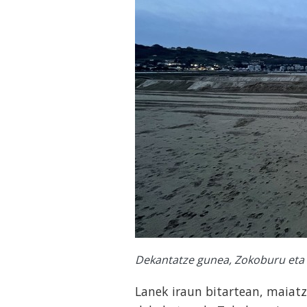
Dekantatze gunea, Zokoburu eta 
Lanek iraun bitartean, maiat