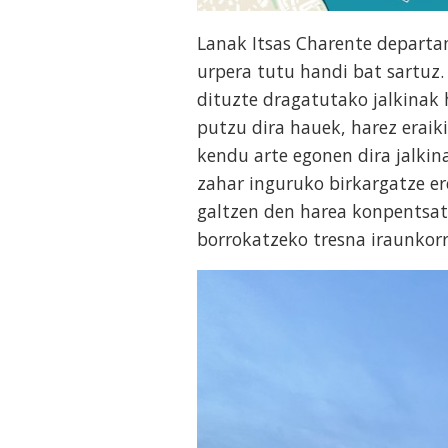
Lanak Itsas Charente depar
urpera tutu handi bat sartuz
dituzte dragatutako jalkinak
putzu dira hauek, harez eraik
kendu arte egonen dira jalkin
zahar inguruko birkargatze e
galtzen den harea konpentsat
borrokatzeko tresna iraunkorr