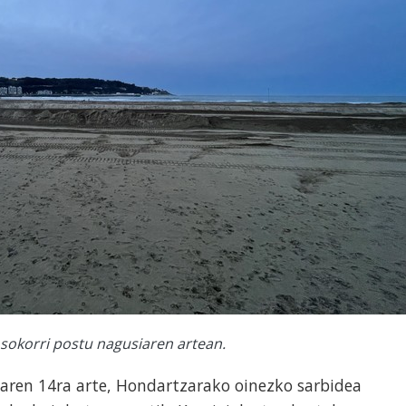
sokorri postu nagusiaren artean.
zaren 14ra arte, Hondartzarako oinezko sarbidea