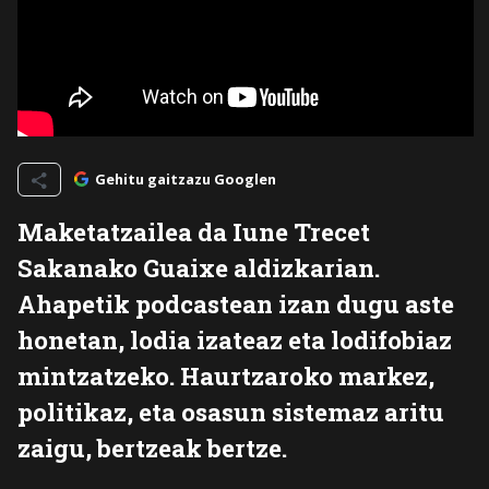
Gehitu gaitzazu Googlen
Maketatzailea da Iune Trecet
Sakanako Guaixe aldizkarian.
Ahapetik podcastean izan dugu aste
honetan, lodia izateaz eta lodifobiaz
mintzatzeko. Haurtzaroko markez,
politikaz, eta osasun sistemaz aritu
zaigu, bertzeak bertze.