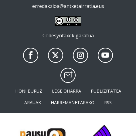
erredakzioa@antxetairratia.eus
Codesyntaxek garatua
HONI BURUZ
LEGE OHARRA
PUBLIZITATEA
ARAUAK
HARREMANETARAKO
RSS