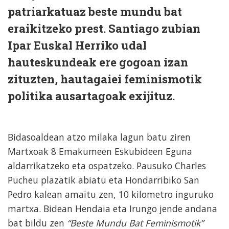
patriarkatuaz beste mundu bat
eraikitzeko prest. Santiago zubian
Ipar Euskal Herriko udal
hauteskundeak ere gogoan izan
zituzten, hautagaiei feminismotik
politika ausartagoak exijituz.
Bidasoaldean atzo milaka lagun batu ziren
Martxoak 8 Emakumeen Eskubideen Eguna
aldarrikatzeko eta ospatzeko. Pausuko Charles
Pucheu plazatik abiatu eta Hondarribiko San
Pedro kalean amaitu zen, 10 kilometro inguruko
martxa. Bidean Hendaia eta Irungo jende andana
bat bildu zen
“Beste Mundu Bat Feminismotik”