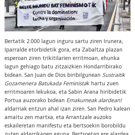
Bertatik 2.000 lagun inguru sartu ziren Irunera,
Iparralde etorbidetik gora, eta Zabaltza plazan
esperoan ziren trikitilarien erritmoan, ehunka
lagun gehiago batu zitzaizkien Hondarribirako
bidean. San Juan de Dios biribilgunean
Sustraitik
Gozamenera Batukada Feminista
k hartu zuen
erritmoaren lekukoa, eta Sabin Arana hiribidetik
Portua auzorako bidean
Emakumeak alardean!
aldarriak entzun ahal izan ziren. San Pedro kalean
amaitu zen martxa, eta Arrantzale auzoko
eskaileretan manifestu eta bertsoekin borobildu
zuten aldarrikapen eguna. Bertsoetan ere alardea