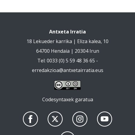
Antxeta Irratia
18 Lekueder karrika | Eliza kalea, 10
64700 Hendaia | 20304 Irun
Tel: 0033 (0) 5 59 48 36 65 -
erredakzioa@antxetairratia.eus
Codesyntaxek garatua