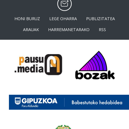
HONI BURUZ
LEGE OHARRA
PUBLIZITATEA
ARAUAK
HARREMANETARAKO
RSS