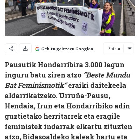
Entzun
Gehitu gaitzazu Googlen
Pausutik Hondarribira 3.000 lagun
inguru batu ziren atzo
“Beste Mundu
Bat Feminismotik”
eraiki daitekeela
aldarrikatzeko. Urruña-Pausu,
Hendaia, Irun eta Hondarribiko adin
guztietako herritarrek eta eragile
feministek indarrak elkartu zituzten
atzo, Bidasoaldeko kaleak hartu eta