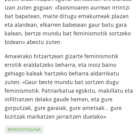
izan zuten gogoan: «faxismoaren aurrean irrintzi
bat bapatean, maite ditugu emakumeak plazan
eta alardean, elkarren babesean gaur batu gara
kalean, bertze mundu bat feminismotik sortzeko
bidean» abestu zuten.
Amaierako hitzartzean gizarte feminismotik
errotik eraldatzeko beharra, eta inoiz baino
gehiago kaleak hartzeko beharra aldarrikatu
zuten: «Gaur beste mundu bat sortzen dugu
feminismotik. Patriarkatua egokitu, makillatu eta
infiltratzen delako gaude hemen, eta gure
gorputzak, gure garaiak, gure ametsak… gure
bizitzak markatzen jarraitzen duelako».
BERDINTASUNA