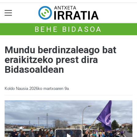
BEHE BIDASOA
Mundu berdinzaleago bat
eraikitzeko prest dira
Bidasoaldean
Koldo Nausia
2026ko martxoaren 9a