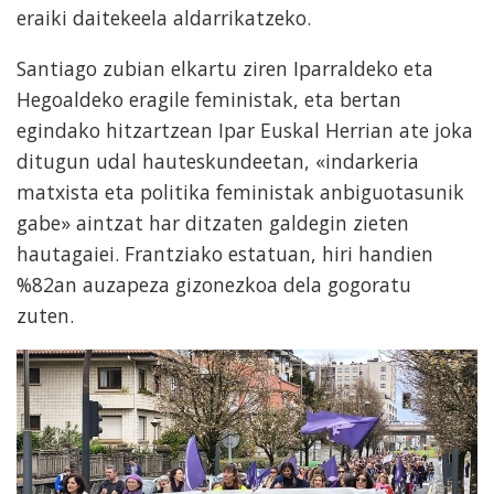
eraiki daitekeela aldarrikatzeko.
Santiago zubian elkartu ziren Iparraldeko eta
Hegoaldeko eragile feministak, eta bertan
egindako hitzartzean Ipar Euskal Herrian ate joka
ditugun udal hauteskundeetan, «indarkeria
matxista eta politika feministak anbiguotasunik
gabe» aintzat har ditzaten galdegin zieten
hautagaiei. Frantziako estatuan, hiri handien
%82an auzapeza gizonezkoa dela gogoratu
zuten.