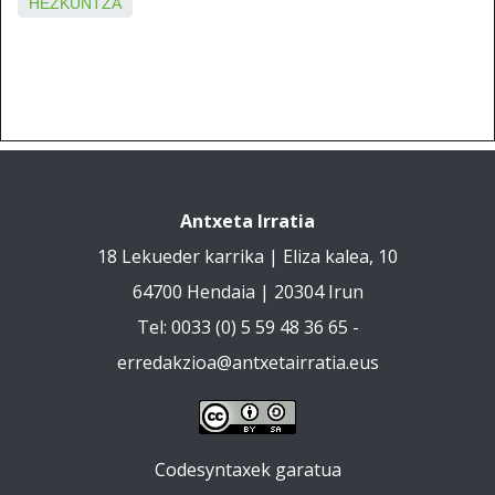
HEZKUNTZA
Antxeta Irratia
18 Lekueder karrika | Eliza kalea, 10
64700 Hendaia | 20304 Irun
Tel: 0033 (0) 5 59 48 36 65 -
erredakzioa@antxetairratia.eus
Codesyntaxek garatua