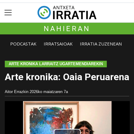
NAHIERAN
PODCASTAK
IRRATSAIOAK
IRRATIA ZUZENEAN
ARTE KRONIKA LARRAITZ UGARTEMENDIAREKIN
Arte kronika: Oaia Peruarena
Aitor Errazkin
2026ko maiatzaren 7a