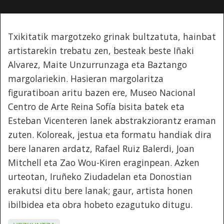
Txikitatik margotzeko grinak bultzatuta, hainbat
artistarekin trebatu zen, besteak beste Iñaki
Alvarez, Maite Unzurrunzaga eta Baztango
margolariekin. Hasieran margolaritza
figuratiboan aritu bazen ere, Museo Nacional
Centro de Arte Reina Sofía bisita batek eta
Esteban Vicenteren lanek abstrakziorantz eraman
zuten. Koloreak, jestua eta formatu handiak dira
bere lanaren ardatz, Rafael Ruiz Balerdi, Joan
Mitchell eta Zao Wou-Kiren eraginpean. Azken
urteotan, Iruñeko Ziudadelan eta Donostian
erakutsi ditu bere lanak; gaur, artista honen
ibilbidea eta obra hobeto ezagutuko ditugu.