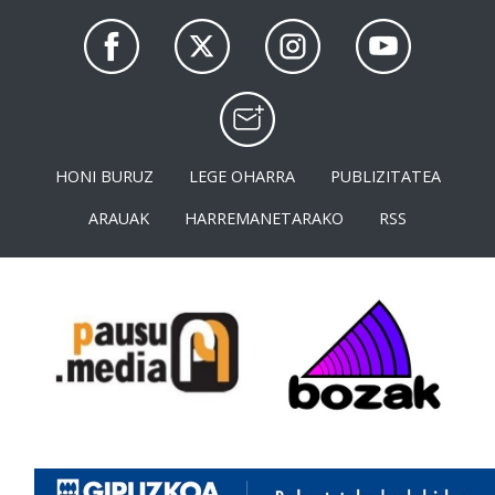
HONI BURUZ
LEGE OHARRA
PUBLIZITATEA
ARAUAK
HARREMANETARAKO
RSS