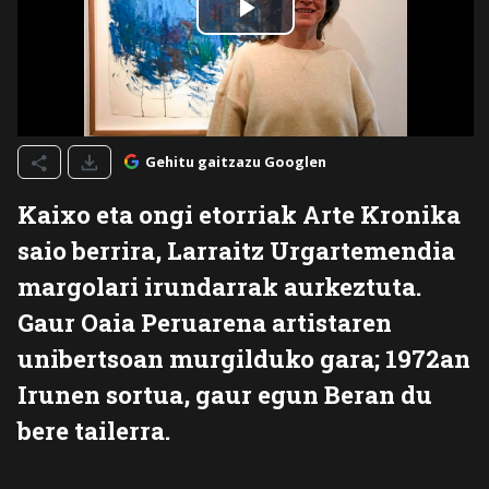
Gehitu gaitzazu Googlen
Kaixo eta ongi etorriak Arte Kronika
saio berrira, Larraitz Urgartemendia
margolari irundarrak aurkeztuta.
Gaur Oaia Peruarena artistaren
unibertsoan murgilduko gara; 1972an
Irunen sortua, gaur egun Beran du
bere tailerra.