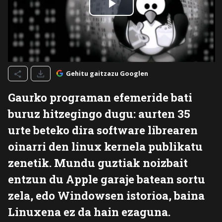
Gehitu gaitzazu Googlen
Gaurko programan efemeride bati
buruz hitzegingo dugu: aurten 35
urte beteko dira software librearen
oinarri den linux kernela publikatu
zenetik. Mundu guztiak noizbait
entzun du Apple garaje batean sortu
zela, edo Windowsen istorioa, baina
Linuxena ez da hain ezaguna.