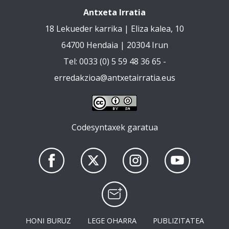
Antxeta Irratia
18 Lekueder karrika | Eliza kalea, 10
64700 Hendaia | 20304 Irun
Tel: 0033 (0) 5 59 48 36 65 -
erredakzioa@antxetairratia.eus
Codesyntaxek garatua
HONI BURUZ
LEGE OHARRA
PUBLIZITATEA