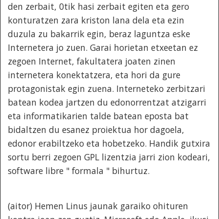
den zerbait, 0tik hasi zerbait egiten eta gero
konturatzen zara kriston lana dela eta ezin
duzula zu bakarrik egin, beraz laguntza eske
Internetera jo zuen. Garai horietan etxeetan ez
zegoen Internet, fakultatera joaten zinen
internetera konektatzera, eta hori da gure
protagonistak egin zuena. Interneteko zerbitzari
batean kodea jartzen du edonorrentzat atzigarri
eta informatikarien talde batean eposta bat
bidaltzen du esanez proiektua hor dagoela,
edonor erabiltzeko eta hobetzeko. Handik gutxira
sortu berri zegoen GPL lizentzia jarri zion kodeari,
software libre " formala " bihurtuz.
(aitor) Hemen Linus jaunak garaiko ohituren