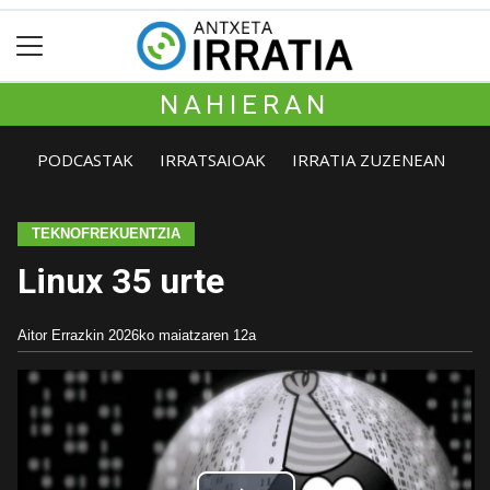
NAHIERAN
PODCASTAK
IRRATSAIOAK
IRRATIA ZUZENEAN
TEKNOFREKUENTZIA
Linux 35 urte
Aitor Errazkin
2026ko maiatzaren 12a