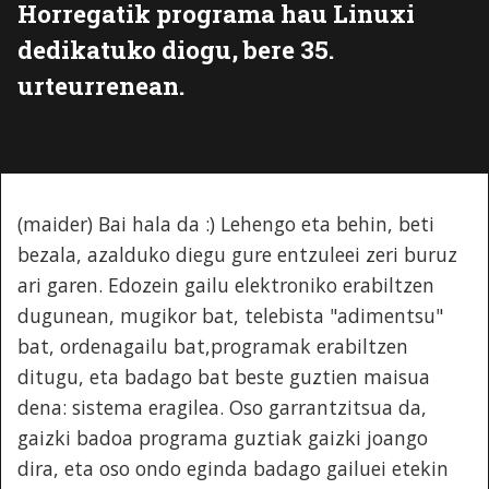
Horregatik programa hau Linuxi
dedikatuko diogu, bere 35.
urteurrenean.
(maider) Bai hala da :) Lehengo eta behin, beti
bezala, azalduko diegu gure entzuleei zeri buruz
ari garen. Edozein gailu elektroniko erabiltzen
dugunean, mugikor bat, telebista "adimentsu"
bat, ordenagailu bat,programak erabiltzen
ditugu, eta badago bat beste guztien maisua
dena: sistema eragilea. Oso garrantzitsua da,
gaizki badoa programa guztiak gaizki joango
dira, eta oso ondo eginda badago gailuei etekin