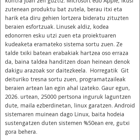
kontra joan zen guztiz. Microsoft edo Apple, ikusi
zutenean produktu bat zutela, berau itxi eta
harik eta diru gehien lortzera bideratu zituzten
beraien esfortzuak. Linusek aldiz, kodea
edonorren esku utzi zuen eta proiektuaren
kudeaketa eramateko sistema sortu zuen. Ze
talde txiki batean erabakiak hartzea oso erraza
da, baina taldea handitzen doan heinean denok
dakigu arazoak sor daitezkeela. Horregatik Git
deituriko tresna sortu zuen, programatzaileak
beraien artean lan egin ahal izateko. Gaur egun,
2026. urtean, 25000 pertsona inguruk laguntzen
dute, maila ezberdinetan, linux garatzen. Android
sistemaren muinean dago Linux, baita hodeia
sustengatzen duten sistemen %50ean ere, gutxi
gora behera.