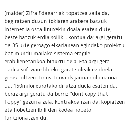
(maider) Zifra fidagarriak topatzea zaila da,
begiratzen duzun tokiaren arabera batzuk
Internet ia osoa linuxekin doala esaten dute,
beste batzuk erdia soilik... kontua da: argi geratu
da 35 urte geroago elkarlanean egindako proiektu
bat mundu mailako sistema eragile
erabilienetarikoa bihurtu dela. Eta argi gera
dadila software libreko garatzaileak ez direla
gosez hiltzen: Linus Torvalds jauna milionarioa
da, 150miloi eurotako dirutza duela esaten da,
beraz argi geratu da berriz "dont copy that
floppy" gezurra zela, kontrakoa izan da: kopiatzen
eta hobetzen ibili den kodea hobeto
funtzionatzen du.