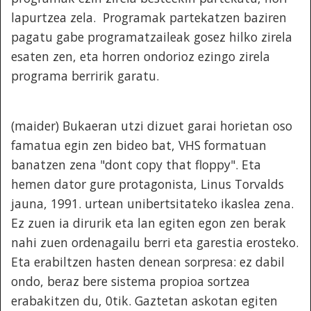
lapurtzea zela. Programak partekatzen baziren
pagatu gabe programatzaileak gosez hilko zirela
esaten zen, eta horren ondorioz ezingo zirela
programa berririk garatu.
(maider) Bukaeran utzi dizuet garai horietan oso
famatua egin zen bideo bat, VHS formatuan
banatzen zena "dont copy that floppy". Eta
hemen dator gure protagonista, Linus Torvalds
jauna, 1991. urtean unibertsitateko ikaslea zena.
Ez zuen ia dirurik eta lan egiten egon zen berak
nahi zuen ordenagailu berri eta garestia erosteko.
Eta erabiltzen hasten denean sorpresa: ez dabil
ondo, beraz bere sistema propioa sortzea
erabakitzen du, 0tik. Gaztetan askotan egiten