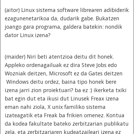
(aitor) Linux sistema software librearen adibiderik
ezagunenetarikoa da, dudarik gabe. Bukatzen
joango gara programa, galdera batekin: nondik
dator Linux izena?
(maider) Niri beti atentzioa deitu dit honek.
Appleko ordenagailuak ez dira Steve Jobs edo
Wozniak deitzen, Microsoft ez da Gates deitzen
Windows deitu ordez, baina tipo honek bere
izena jarri zion proiektuari? ba ez :) ikerketa txiki
bat egin dut eta ikusi dut Linusek Freax izena
eman nahi ziola, X unix familiko sistema
izateagatik eta Freak ba frikien omenez. Kontua
da kodea fakultate bateko zerbitzarian publikatu
zela, eta zerbitzariaren kudeatzaileari izena ez