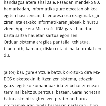
handiagoa atera ahal zaie. Pasadan mendeko 80.
hamarkadan, informatika gure etxeetan ohikoa
egiten hasi zenean, bi enpresa oso ezagunak egin
ziren, eta etxeko informatikaren jabeak bihurtu
ziren: Apple eta Microsoft. IBM garai hauetan
baita saltsa hauetan sartua egon zen.
Orduan,sistema eragilea pantaila, teklatua,
bluetooth, kamara, diskoa eta dena kontrolatzen
du.
(aitor) bai, gure entzule batzuk oroituko dira MS-
DOS disketeekin ibiltzen zen sistema, edozein
gauza egiteko komandoak idatzi behar zirenean
terminal beltz superitsusi batean. Garai horietan
baita asko hitzegiten zen pirateriari buruz,
programak ezin zirela besteekin partekatu, hori