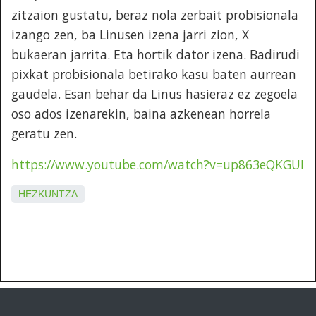
zitzaion gustatu, beraz nola zerbait probisionala
izango zen, ba Linusen izena jarri zion, X
bukaeran jarrita. Eta hortik dator izena. Badirudi
pixkat probisionala betirako kasu baten aurrean
gaudela. Esan behar da Linus hasieraz ez zegoela
oso ados izenarekin, baina azkenean horrela
geratu zen.
https://www.youtube.com/watch?v=up863eQKGUI
HEZKUNTZA