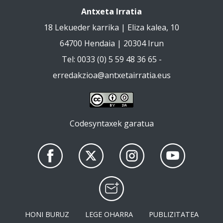
Antxeta Irratia
18 Lekueder karrika | Eliza kalea, 10
64700 Hendaia | 20304 Irun
Tel: 0033 (0) 5 59 48 36 65 -
erredakzioa@antxetairratia.eus
Codesyntaxek garatua
HONI BURUZ
LEGE OHARRA
PUBLIZITATEA