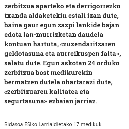
zerbitzua aparteko eta derrigorrezko
txanda aldaketekin estali izan dute,
baina gaur egun zazpi lankide bajan
edota lan-murrizketan daudela
kontuan hartuta, «zuzendaritzaren
geldotasuna eta aurreikuspen falta»,
salatu dute. Egun askotan 24 orduko
zerbitzua bost medikurekin
bermatzen dutela ohartarazi dute,
«zerbitzuaren kalitatea eta
segurtasuna» ezbaian jarriaz.
Bidasoa ESIko Larrialdietako 17 medikuk