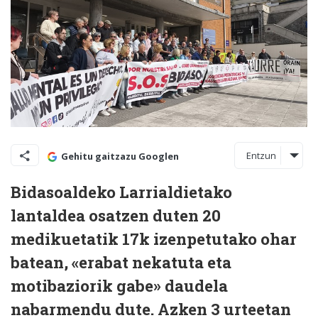
Entzun
Gehitu gaitzazu Googlen
Bidasoaldeko Larrialdietako
lantaldea osatzen duten 20
medikuetatik 17k izenpetutako ohar
batean, «erabat nekatuta eta
motibaziorik gabe» daudela
nabarmendu dute. Azken 3 urteetan