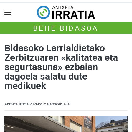
BEHE BIDASOA
Bidasoko Larrialdietako
Zerbitzuaren «kalitatea eta
segurtasuna» ezbaian
dagoela salatu dute
medikuek
Antxeta Irratia
2026ko maiatzaren 18a