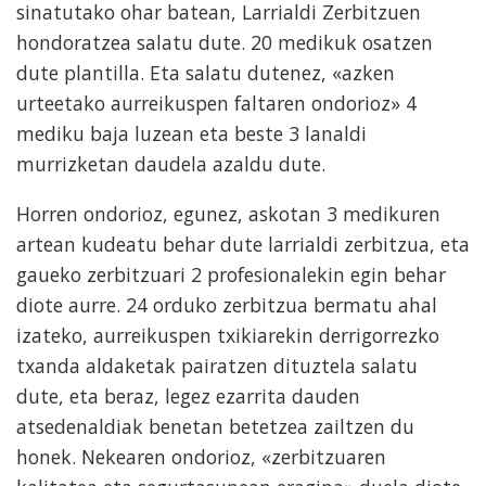
sinatutako ohar batean, Larrialdi Zerbitzuen
hondoratzea salatu dute. 20 medikuk osatzen
dute plantilla. Eta salatu dutenez, «azken
urteetako aurreikuspen faltaren ondorioz» 4
mediku baja luzean eta beste 3 lanaldi
murrizketan daudela azaldu dute.
Horren ondorioz, egunez, askotan 3 medikuren
artean kudeatu behar dute larrialdi zerbitzua, eta
gaueko zerbitzuari 2 profesionalekin egin behar
diote aurre. 24 orduko zerbitzua bermatu ahal
izateko, aurreikuspen txikiarekin derrigorrezko
txanda aldaketak pairatzen dituztela salatu
dute, eta beraz, legez ezarrita dauden
atsedenaldiak benetan betetzea zailtzen du
honek. Nekearen ondorioz, «zerbitzuaren