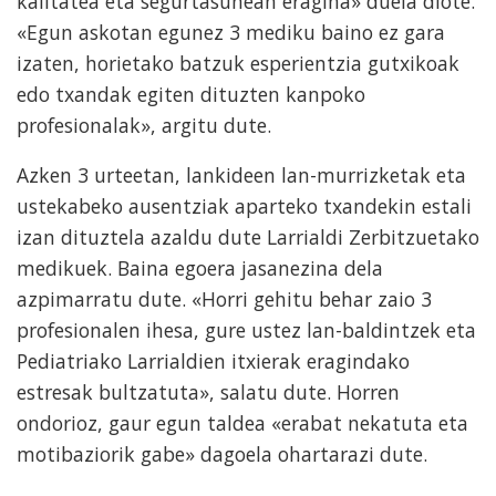
kalitatea eta segurtasunean eragina» duela diote.
«Egun askotan egunez 3 mediku baino ez gara
izaten, horietako batzuk esperientzia gutxikoak
edo txandak egiten dituzten kanpoko
profesionalak», argitu dute.
Azken 3 urteetan, lankideen lan-murrizketak eta
ustekabeko ausentziak aparteko txandekin estali
izan dituztela azaldu dute Larrialdi Zerbitzuetako
medikuek. Baina egoera jasanezina dela
azpimarratu dute. «Horri gehitu behar zaio 3
profesionalen ihesa, gure ustez lan-baldintzek eta
Pediatriako Larrialdien itxierak eragindako
estresak bultzatuta», salatu dute. Horren
ondorioz, gaur egun taldea «erabat nekatuta eta
motibaziorik gabe» dagoela ohartarazi dute.