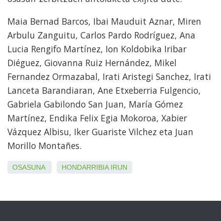
Maia Bernad Barcos, Ibai Mauduit Aznar, Miren
Arbulu Zanguitu, Carlos Pardo Rodríguez, Ana
Lucia Rengifo Martínez, Ion Koldobika Iribar
Diéguez, Giovanna Ruiz Hernández, Mikel
Fernandez Ormazabal, Irati Aristegi Sanchez, Irati
Lanceta Barandiaran, Ane Etxeberria Fulgencio,
Gabriela Gabilondo San Juan, María Gómez
Martínez, Endika Felix Egia Mokoroa, Xabier
Vázquez Albisu, Iker Guariste Vilchez eta Juan
Morillo Montañes.
OSASUNA
HONDARRIBIA
IRUN