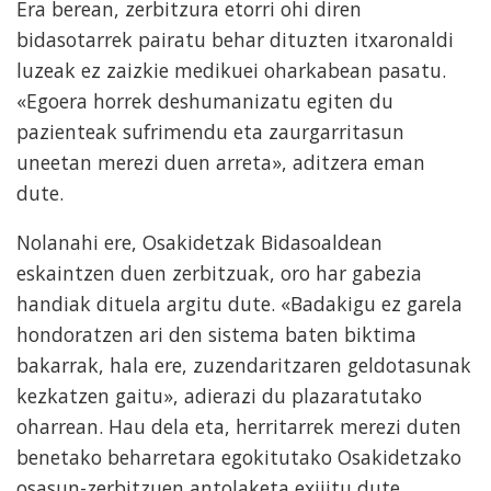
Era berean, zerbitzura etorri ohi diren
bidasotarrek pairatu behar dituzten itxaronaldi
luzeak ez zaizkie medikuei oharkabean pasatu.
«Egoera horrek deshumanizatu egiten du
pazienteak sufrimendu eta zaurgarritasun
uneetan merezi duen arreta», aditzera eman
dute.
Nolanahi ere, Osakidetzak Bidasoaldean
eskaintzen duen zerbitzuak, oro har gabezia
handiak dituela argitu dute. «Badakigu ez garela
hondoratzen ari den sistema baten biktima
bakarrak, hala ere, zuzendaritzaren geldotasunak
kezkatzen gaitu», adierazi du plazaratutako
oharrean. Hau dela eta, herritarrek merezi duten
benetako beharretara egokitutako Osakidetzako
osasun-zerbitzuen antolaketa exijitu dute.