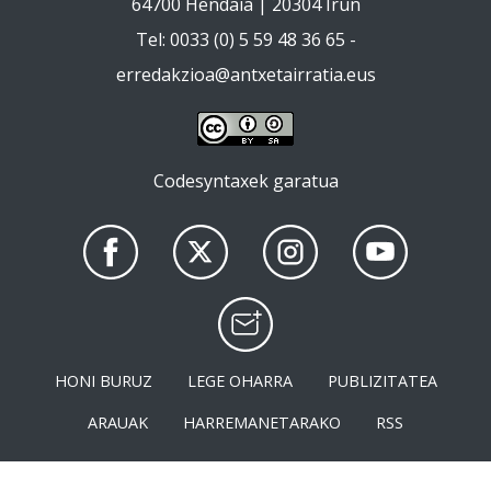
64700 Hendaia | 20304 Irun
Tel: 0033 (0) 5 59 48 36 65 -
erredakzioa@antxetairratia.eus
Codesyntaxek garatua
HONI BURUZ
LEGE OHARRA
PUBLIZITATEA
ARAUAK
HARREMANETARAKO
RSS