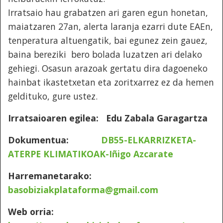
Irratsaio hau grabatzen ari garen egun honetan,
maiatzaren 27an, alerta laranja ezarri dute EAEn,
tenperatura altuengatik, bai egunez zein gauez,
baina bereziki bero bolada luzatzen ari delako
gehiegi. Osasun arazoak gertatu dira dagoeneko
hainbat ikastetxetan eta zoritxarrez ez da hemen
geldituko, gure ustez.
Irratsaioaren egilea: Edu Zabala Garagartza
Dokumentua:
DB55-ELKARRIZKETA-
ATERPE KLIMATIKOAK-Iñigo Azcarate
Harremanetarako:
basobiziakplataforma@gmail.com
Web orria: