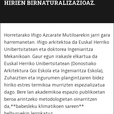
HIRIEN BIRNATURALIZAZIOAZ.
Horretarako Iñigo Azcarate Mutiloarekin jarri gara
harremanetan. Iñigo arkitektoa da Euskal Herriko
Unibertsitatean eta doktorea Ingeniaritza
Mekanikoan. Gaur egun irakasle elkartua da
Euskal Herriko Unibertsitatean (Donostiako
Arkitektura Goi Eskola eta Ingeniaritza Eskola),
Zuhaiztien eta ingurumen-plangintzaren bidez
hiriko estres termikoa murrizten espezializatua
dago. Bere lan akademikoa espazio publikoetan
beroa arintzeko metodologietan oinarritzen
da,**babesleku klimatikoen sareen**
helburuekin lerrokatuz.