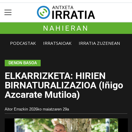
NAHIERAN
PODCASTAK
IRRATSAIOAK
IRRATIA ZUZENEAN
DENON BASOA
ELKARRIZKETA: HIRIEN
BIRNATURALIZAZIOA (Iñigo
Azcarate Mutiloa)
Aitor Errazkin
2026ko maiatzaren 29a