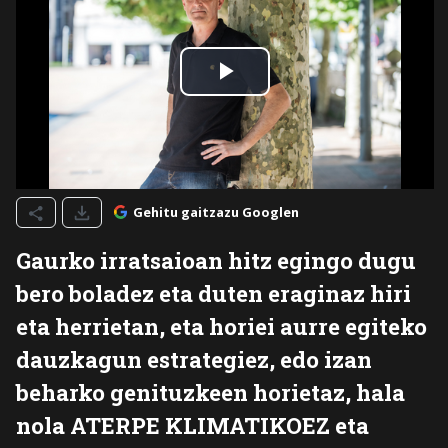
Gehitu gaitzazu Googlen
Gaurko irratsaioan hitz egingo dugu
bero boladez eta duten eraginaz hiri
eta herrietan, eta horiei aurre egiteko
dauzkagun estrategiez, edo izan
beharko genituzkeen horietaz, hala
nola ATERPE KLIMATIKOEZ eta