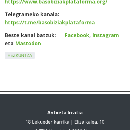
https://www.basobiziakplataforma.org/
Telegrameko kanala:
https://t.me/basobiziakplataforma
Beste kanal batzuk:
Facebook
,
Instagram
eta
Mastodon
HEZKUNTZA
Antxeta Irratia
18 Lekueder karrika | Eliza kalea, 10