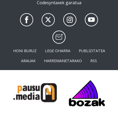
Codesyntaxek garatua
HONI BURUZ
LEGE OHARRA
PUBLIZITATEA
ARAUAK
HARREMANETARAKO
RSS