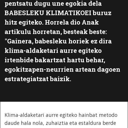
pentsatu dugu une egokia dela
BABESLEKU KLIMATIKOEI buruz
hitz egiteko. Horrela dio Anak
artikulu horretan, besteak beste:
"Gainera, babesleku horiek ez dira
klima-aldaketari aurre egiteko
irtenbide bakartzat hartu behar,
egokitzapen-neurrien artean dagoen
estrategiatzat baizik.
Klima-aldaketari aurre egiteko hainbat metodo
daude hala nola, zuhaiztia eta estaldura berde