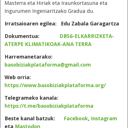
Masterra eta Hiriak eta Iraunkortasuna eta
Ingurumen Ingeniaritzako Gradua du.
Irratsaioaren egilea: Edu Zabala Garagartza
Dokumentua:
DB56-ELKARRIZKETA-
ATERPE KLIMATIKOAK-ANA TERRA
Harremanetarako:
basobiziakplataforma@gmail.com
Web orria:
https://www.basobiziakplataforma.org/
Telegrameko kanala:
https://t.me/basobiziakplataforma
Beste kanal batzuk:
Facebook
,
Instagram
eta
Mastodon