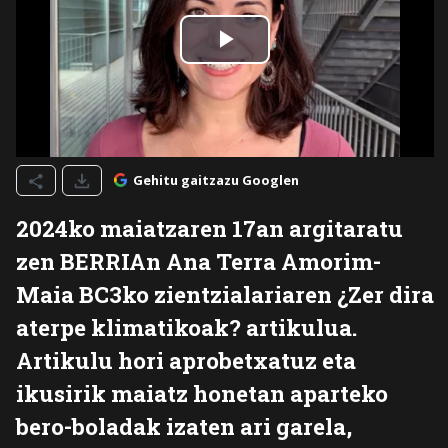
Gehitu gaitzazu Googlen
2024ko maiatzaren 17an argitaratu
zen BERRIAn Ana Terra Amorim-
Maia BC3ko zientzialariaren ¿Zer dira
aterpe klimatikoak? artikulua.
Artikulu hori aprobetxatuz eta
ikusirik maiatz honetan aparteko
bero-boladak izaten ari garela,