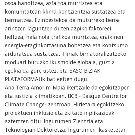
osoa handitzea, asfaltoa murriztea eta
komunitatean klima-kontzientzia sustatzea eta
bermatzea. Ezinbestekoa da muturreko beroa
arintzen laguntzen duten azpiko faktoreei
heltzea, hala nola trafikoa murriztea, eraikinen
energia-eraginkortasuna hobetzea eta kontsumo
arduratsua sustatzea. Hiriak birnaturalizatzeko
moduari buruzko ikusmolde globala, guztiz
egokia da gure ustez, eta BASO BIZIAK
PLATAFORMAtik bat egiten dugu.
Ana Terra Amorim-Maia ikertzaile da egokitzapen
eta justizia klimatikoan, BC3 - Basque Centre for
Climate Change- zentroan. Hirietara egokitzeko
proiektuen inklusio eta ekitate-inplikazioak
aztertzen ditu. Ingurumen Zientzia eta
Teknologian Doktoretza, Ingurumen Ikasketetan