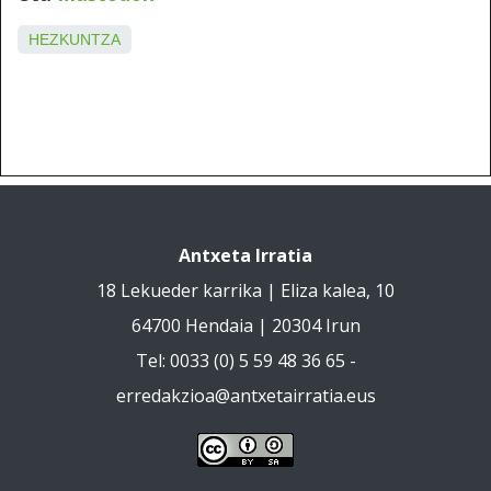
HEZKUNTZA
Antxeta Irratia
18 Lekueder karrika | Eliza kalea, 10
64700 Hendaia | 20304 Irun
Tel: 0033 (0) 5 59 48 36 65 -
erredakzioa@antxetairratia.eus