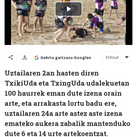
Entzun
Gehitu gaitzazu Googlen
Uztailaren 2an hasten diren
TxikiUda eta TxingUda udalekuetan
100 haurrek eman dute izena orain
arte, eta arrakasta lortu badu ere,
uztailaren 24a arte astez aste izena
emateko aukera zabalik mantenduko
dute 6 eta 14 urte artekoentzat.