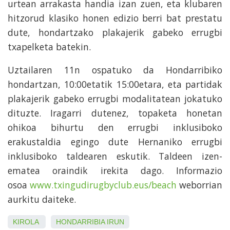
urtean arrakasta handia izan zuen, eta klubaren
hitzorud klasiko honen edizio berri bat prestatu
dute, hondartzako plakajerik gabeko errugbi
txapelketa batekin.
Uztailaren 11n ospatuko da Hondarribiko
hondartzan, 10:00etatik 15:00etara, eta partidak
plakajerik gabeko errugbi modalitatean jokatuko
dituzte. Iragarri dutenez, topaketa honetan
ohikoa bihurtu den errugbi inklusiboko
erakustaldia egingo dute Hernaniko errugbi
inklusiboko taldearen eskutik. Taldeen izen-
ematea oraindik irekita dago. Informazio
osoa
www.txingudirugbyclub.eus/
beach
weborrian
aurkitu daiteke.
KIROLA
HONDARRIBIA
IRUN