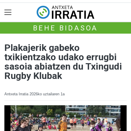
BEHE BIDASOA
Plakajerik gabeko
txikientzako udako errugbi
sasoia abiatzen du Txingudi
Rugby Klubak
Antxeta Irratia
2026ko uztailaren 1a