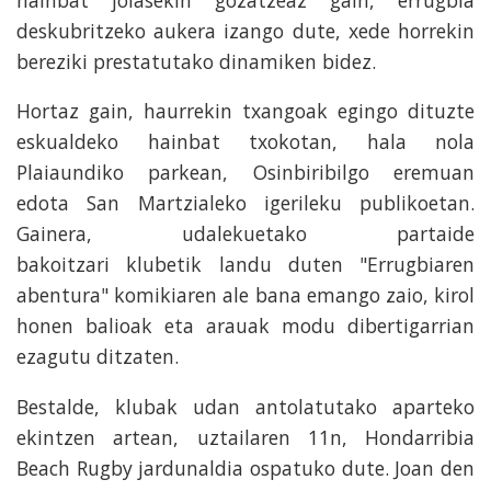
deskubritzeko aukera izango dute, xede horrekin
bereziki prestatutako dinamiken bidez.
Hortaz gain, haurrekin txangoak egingo dituzte
eskualdeko hainbat txokotan, hala nola
Plaiaundiko parkean, Osinbiribilgo eremuan
edota San Martzialeko igerileku publikoetan.
Gainera, udalekuetako partaide
bakoitzari klubetik landu duten "Errugbiaren
abentura" komikiaren ale bana emango zaio, kirol
honen balioak eta arauak modu dibertigarrian
ezagutu ditzaten.
Bestalde, klubak udan antolatutako aparteko
ekintzen artean, uztailaren 11n, Hondarribia
Beach Rugby jardunaldia ospatuko dute. Joan den