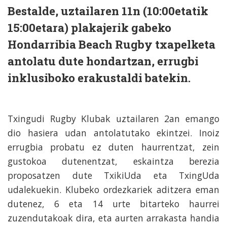
Bestalde, uztailaren 11n (10:00etatik
15:00etara) plakajerik gabeko
Hondarribia Beach Rugby txapelketa
antolatu dute hondartzan, errugbi
inklusiboko erakustaldi batekin.
Txingudi Rugby Klubak uztailaren 2an emango
dio hasiera udan antolatutako ekintzei. Inoiz
errugbia probatu ez duten haurrentzat, zein
gustokoa dutenentzat, eskaintza berezia
proposatzen dute TxikiUda eta TxingUda
udalekuekin. Klubeko ordezkariek aditzera eman
dutenez, 6 eta 14 urte bitarteko haurrei
zuzendutakoak dira, eta aurten arrakasta handia