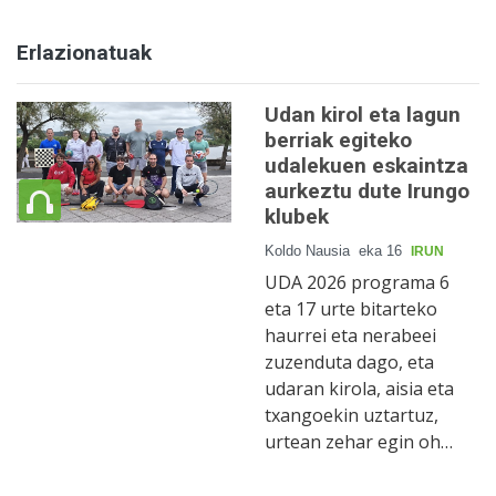
Erlazionatuak
Udan kirol eta lagun
berriak egiteko
udalekuen eskaintza
aurkeztu dute Irungo
klubek
Koldo Nausia
eka 16
IRUN
UDA 2026 programa 6
eta 17 urte bitarteko
haurrei eta nerabeei
zuzenduta dago, eta
udaran kirola, aisia eta
txangoekin uztartuz,
urtean zehar egin oh…