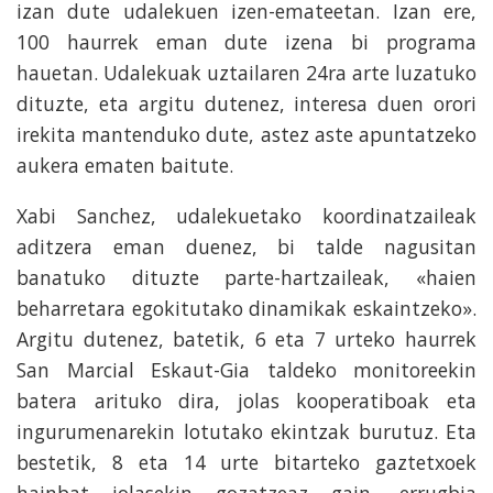
izan dute udalekuen izen-emateetan. Izan ere,
100 haurrek eman dute izena bi programa
hauetan. Udalekuak uztailaren 24ra arte luzatuko
dituzte, eta argitu dutenez, interesa duen orori
irekita mantenduko dute, astez aste apuntatzeko
aukera ematen baitute.
Xabi Sanchez, udalekuetako koordinatzaileak
aditzera eman duenez, bi talde nagusitan
banatuko dituzte parte-hartzaileak, «haien
beharretara egokitutako dinamikak eskaintzeko».
Argitu dutenez, batetik, 6 eta 7 urteko haurrek
San Marcial Eskaut-Gia taldeko monitoreekin
batera arituko dira, jolas kooperatiboak eta
ingurumenarekin lotutako ekintzak burutuz. Eta
bestetik, 8 eta 14 urte bitarteko gaztetxoek
hainbat jolasekin gozatzeaz gain, errugbia