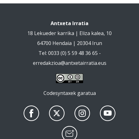
Antxeta Irratia
18 Lekueder karrika | Eliza kalea, 10
64700 Hendaia | 20304 Irun
Tel: 0033 (0) 5 59 48 36 65 -
erredakzioa@antxetairratia.eus
Codesyntaxek garatua