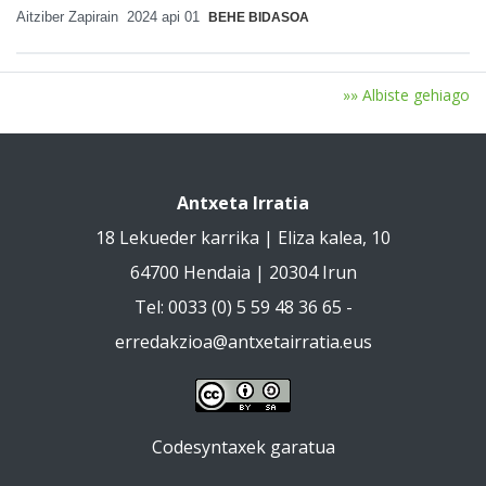
Aitziber Zapirain
2024 api 01
BEHE BIDASOA
»» Albiste gehiago
Antxeta Irratia
18 Lekueder karrika | Eliza kalea, 10
64700 Hendaia | 20304 Irun
Tel: 0033 (0) 5 59 48 36 65 -
erredakzioa@antxetairratia.eus
Codesyntaxek garatua