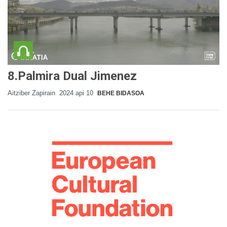
8.Palmira Dual Jimenez
Aitziber Zapirain
2024 api 10
BEHE BIDASOA