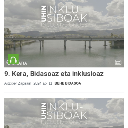
9. Kera, Bidasoaz eta inklusioaz
Aitziber Zapirain
2024 api 11
BEHE BIDASOA