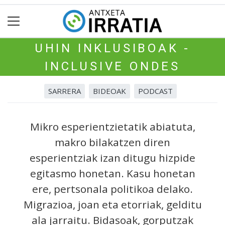
UHIN INKLUSIBOAK -
INCLUSIVE ONDES
SARRERA
BIDEOAK
PODCAST
Mikro esperientzietatik abiatuta,
makro bilakatzen diren
esperientziak izan ditugu hizpide
egitasmo honetan. Kasu honetan
ere, pertsonala politikoa delako.
Migrazioa, joan eta etorriak, gelditu
ala jarraitu. Bidasoak, gorputzak