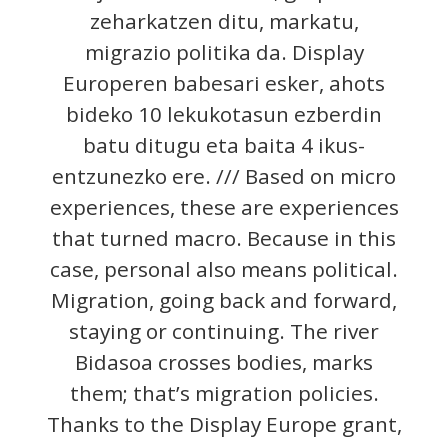
zeharkatzen ditu, markatu,
migrazio politika da. Display
Europeren babesari esker, ahots
bideko 10 lekukotasun ezberdin
batu ditugu eta baita 4 ikus-
entzunezko ere. /// Based on micro
experiences, these are experiences
that turned macro. Because in this
case, personal also means political.
Migration, going back and forward,
staying or continuing. The river
Bidasoa crosses bodies, marks
them; that’s migration policies.
Thanks to the Display Europe grant,