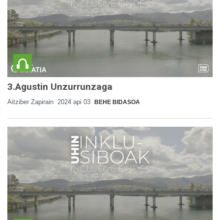
3.Agustin Unzurrunzaga
Aitziber Zapirain
2024 api 03
BEHE BIDASOA