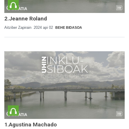
2.Jeanne Roland
Aitziber Zapirain
2024 api 02
BEHE BIDASOA
1.Agustina Machado