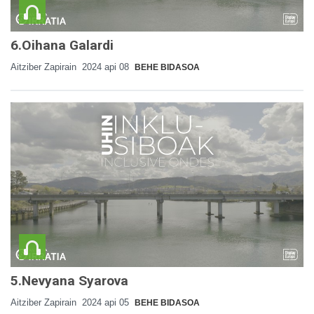
6.Oihana Galardi
Aitziber Zapirain
2024 api 08
BEHE BIDASOA
5.Nevyana Syarova
Aitziber Zapirain
2024 api 05
BEHE BIDASOA