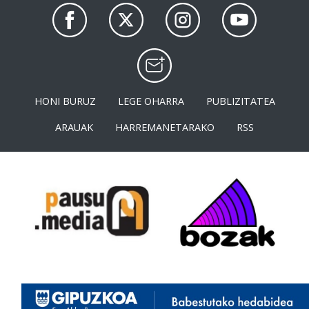
HONI BURUZ
LEGE OHARRA
PUBLIZITATEA
ARAUAK
HARREMANETARAKO
RSS