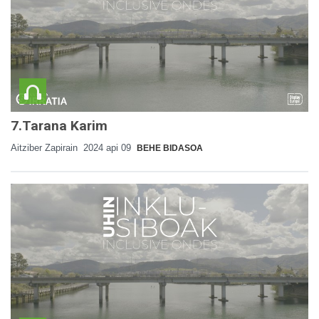
7.Tarana Karim
Aitziber Zapirain
2024 api 09
BEHE BIDASOA