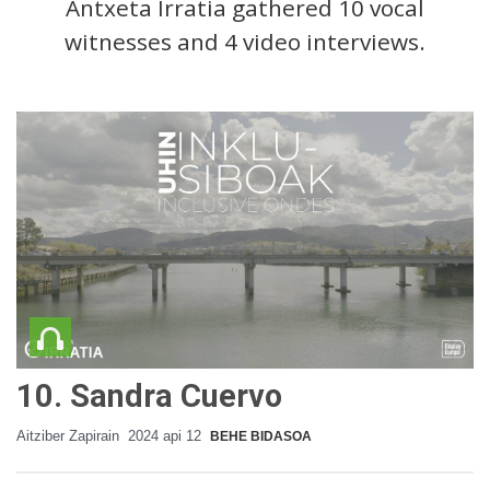
Antxeta Irratia gathered 10 vocal
witnesses and 4 video interviews.
10. Sandra Cuervo
Aitziber Zapirain
2024 api 12
BEHE BIDASOA