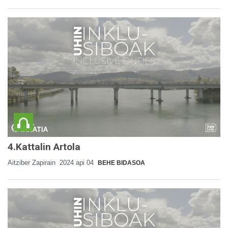
4.Kattalin Artola
Aitziber Zapirain
2024 api 04
BEHE BIDASOA