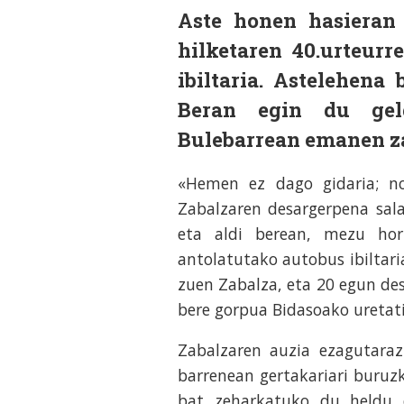
Aste honen hasieran 
hilketaren 40.urteurr
ibiltaria. Astelehena
Beran egin du geld
Bulebarrean emanen za
«Hemen ez dago gidaria; n
Zabalzaren desargerpena sal
eta aldi berean, mezu hor
antolatutako autobus ibiltari
zuen Zabalza, eta 20 egun de
bere gorpua Bidasoako uretati
Zabalzaren auzia ezagutaraz
barrenean gertakariari buruz
bat zeharkatuko du heldu 