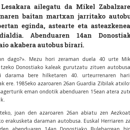
Lesakara ailegatu da Mikel Zabalzar
enaren baitan martxan jarritako autob
 bertan eginda, astearte eta asteazkene
ialdia. Abenduaren 14an Donostia
io akabera autobus birari.
on dago?». Mezu hori zeraman duela 40 urte Mik
atzeko Donostiako kaleak gurutzatu zituen autobusa
i darama bere hilketaren 40. urteurrenaren hari
ak ere. 1985eko azaroaren 26an Guardia Zibilak atxilo
sagerturik eman ondotik abenduaren 15ean atera zut
k.
teko, joan den azaroaren 26an abiatu zen Aezkoat
ko erakusketa daraman autobusa. Euskal Herriaren za
den abenduaren 14an Donostiako Bulebarrean bir