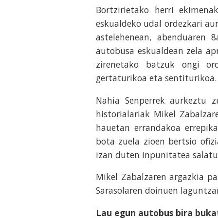
Bortzirietako herri ekimena
eskualdeko udal ordezkari aun
astelehenean, abenduaren 
autobusa eskualdean zela apr
zirenetako batzuk ongi or
gertaturikoa eta sentiturikoa.
Nahia Senperrek aurkeztu zu
historialariak Mikel Zabalza
hauetan errandakoa errepika
bota zuela zioen bertsio ofiz
izan duten inpunitatea salatu
Mikel Zabalzaren argazkia pa
Sarasolaren doinuen laguntzar
Lau egun autobus bira buka