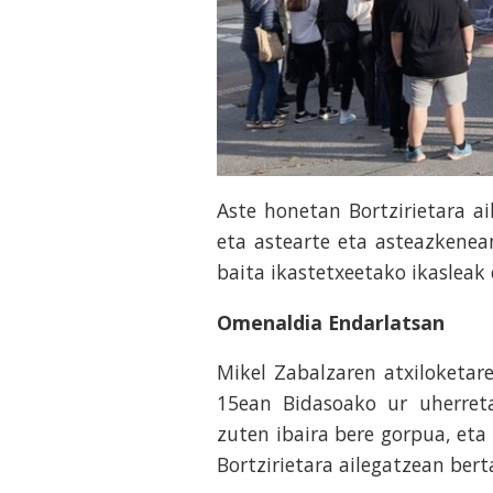
Aste honetan Bortzirietara a
eta astearte eta asteazkenean
baita ikastetxeetako ikasleak 
Omenaldia Endarlatsan
Mikel Zabalzaren atxiloketa
15ean Bidasoako ur uherreta
zuten ibaira bere gorpua, eta
Bortzirietara ailegatzean ber