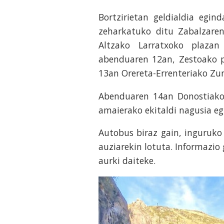
Bortzirietan geldialdia egin
zeharkatuko ditu Zabalzaren
Altzako Larratxoko plazan
abenduaren 12an, Zestoako p
13an Orereta-Errenteriako Zu
Abenduaren 14an Donostiako 
amaierako ekitaldi nagusia eg
Autobus biraz gain, inguruko 
auziarekin lotuta. Informazio
aurki daiteke.