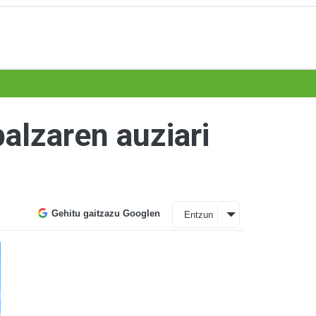
balzaren auziari
Gehitu gaitzazu Googlen
Entzun