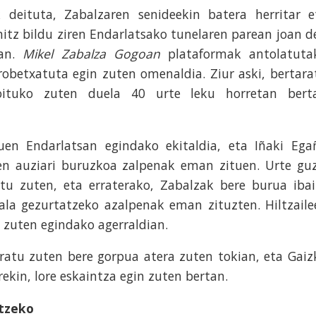
k deituta, Zabalzaren senideekin batera herritar e
itz bildu ziren Endarlatsako tunelaren parean joan d
8an.
Mikel Zabalza Gogoan
plataformak antolatuta
obetxatuta egin zuten omenaldia. Ziur aski, bertara
oituko zuten duela 40 urte leku horretan bert
en Endarlatsan egindako ekitaldia, eta Iñaki Ega
ren auziari buruzkoa zalpenak eman zituen. Urte guz
tu zuten, eta erraterako, Zabalzak bere burua ibai
iala gezurtatzeko azalpenak eman zituzten. Hiltzaile
 zuten egindako agerraldian.
ratu zuten bere gorpua atera zuten tokian, eta Gaiz
ekin, lore eskaintza egin zuten bertan.
tzeko