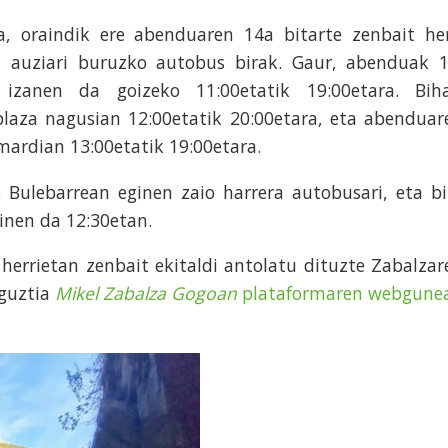
da, oraindik ere abenduaren 14a bitarte zenbait her
 auziari buruzko autobus birak. Gaur, abenduak 1
 izanen da goizeko 11:00etatik 19:00etara. Biha
laza nagusian 12:00etatik 20:00etara, eta abenduar
mardian 13:00etatik 19:00etara.
Bulebarrean eginen zaio harrera autobusari, eta bi
inen da 12:30etan.
herrietan zenbait ekitaldi antolatu dituzte Zabalzar
 guztia
Mikel Zabalza Gogoan
plataformaren webgune