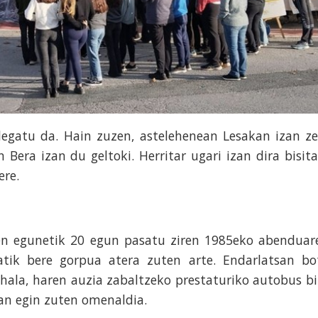
ilegatu da. Hain zuzen, astelehenean Lesakan izan ze
 Bera izan du geltoki. Herritar ugari izan dira bisita
ere.
ren egunetik 20 egun pasatu ziren 1985eko abenduar
tik bere gorpua atera zuten arte. Endarlatsan bo
 hala, haren auzia zabaltzeko prestaturiko autobus bi
tan egin zuten omenaldia.