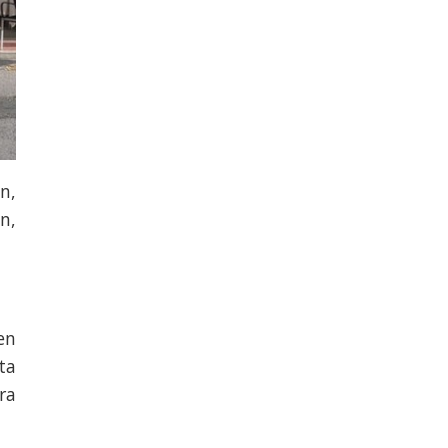
n,
n,
en
ta
ra