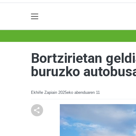
Bortzirietan geld
buruzko autobus
Ekhiñe Zapiain
2025eko abenduaren 11