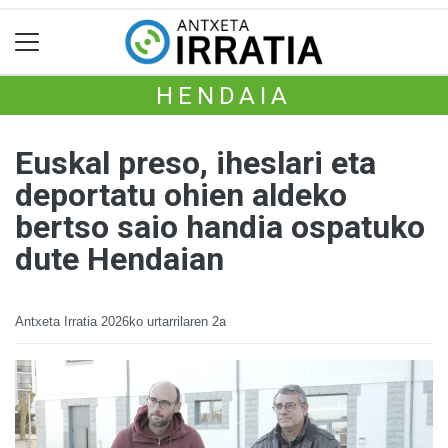
HENDAIA
Euskal preso, iheslari eta
deportatu ohien aldeko
bertso saio handia ospatuko
dute Hendaian
Antxeta Irratia
2026ko urtarrilaren 2a