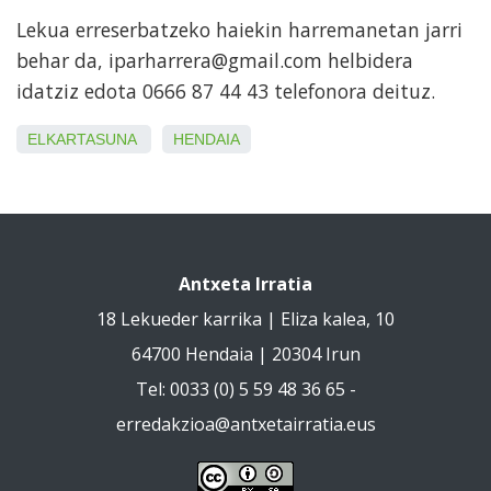
Lekua erreserbatzeko haiekin harremanetan jarri
behar da, iparharrera@gmail.com helbidera
idatziz edota 0666 87 44 43 telefonora deituz.
ELKARTASUNA
HENDAIA
Antxeta Irratia
18 Lekueder karrika | Eliza kalea, 10
64700 Hendaia | 20304 Irun
Tel: 0033 (0) 5 59 48 36 65 -
erredakzioa@antxetairratia.eus