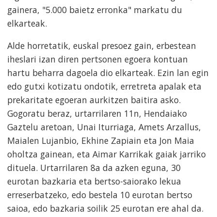
gainera, "5.000 baietz erronka" markatu du
elkarteak.
Alde horretatik, euskal presoez gain, erbestean
iheslari izan diren pertsonen egoera kontuan
hartu beharra dagoela dio elkarteak. Ezin lan egin
edo gutxi kotizatu ondotik, erretreta apalak eta
prekaritate egoeran aurkitzen baitira asko.
Gogoratu beraz, urtarrilaren 11n, Hendaiako
Gaztelu aretoan, Unai Iturriaga, Amets Arzallus,
Maialen Lujanbio, Ekhine Zapiain eta Jon Maia
oholtza gainean, eta Aimar Karrikak gaiak jarriko
dituela. Urtarrilaren 8a da azken eguna, 30
eurotan bazkaria eta bertso-saiorako lekua
erreserbatzeko, edo bestela 10 eurotan bertso
saioa, edo bazkaria soilik 25 eurotan ere ahal da.