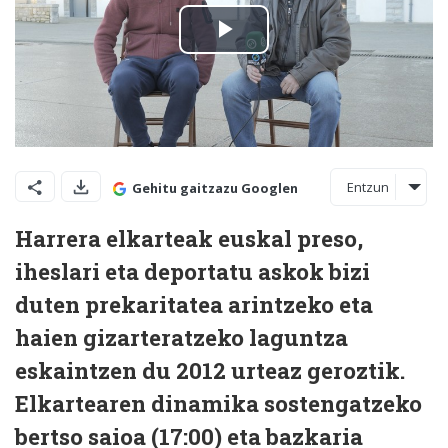
Entzun
Gehitu gaitzazu Googlen
Harrera elkarteak euskal preso,
iheslari eta deportatu askok bizi
duten prekaritatea arintzeko eta
haien gizarteratzeko laguntza
eskaintzen du 2012 urteaz geroztik.
Elkartearen dinamika sostengatzeko
bertso saioa (17:00) eta bazkaria