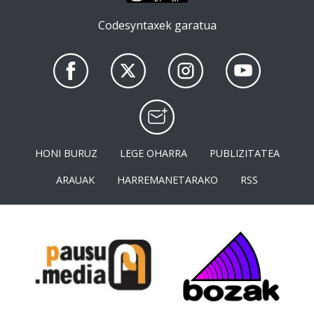
Codesyntaxek garatua
HONI BURUZ
LEGE OHARRA
PUBLIZITATEA
ARAUAK
HARREMANETARAKO
RSS