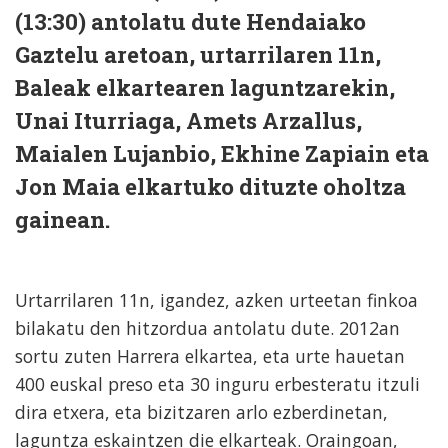
(13:30) antolatu dute Hendaiako
Gaztelu aretoan, urtarrilaren 11n,
Baleak elkartearen laguntzarekin,
Unai Iturriaga, Amets Arzallus,
Maialen Lujanbio, Ekhine Zapiain eta
Jon Maia elkartuko dituzte oholtza
gainean.
Urtarrilaren 11n, igandez, azken urteetan finkoa
bilakatu den hitzordua antolatu dute. 2012an
sortu zuten Harrera elkartea, eta urte hauetan
400 euskal preso eta 30 inguru erbesteratu itzuli
dira etxera, eta bizitzaren arlo ezberdinetan,
laguntza eskaintzen die elkarteak. Oraingoan,