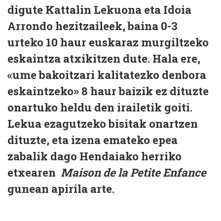
digute Kattalin Lekuona eta Idoia
Arrondo hezitzaileek, baina 0-3
urteko 10 haur euskaraz murgiltzeko
eskaintza atxikitzen dute. Hala ere,
«ume bakoitzari kalitatezko denbora
eskaintzeko» 8 haur baizik ez dituzte
onartuko heldu den irailetik goiti.
Lekua ezagutzeko bisitak onartzen
dituzte, eta izena emateko epea
zabalik dago Hendaiako herriko
etxearen
Maison de la Petite Enfance
gunean apirila arte.