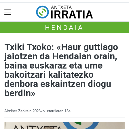
HENDAIA
Txiki Txoko: «Haur guttiago
jaiotzen da Hendaian orain,
baina euskaraz eta ume
bakoitzari kalitatezko
denbora eskaintzen diogu
berdin»
Aitziber Zapirain
2026ko urtarrilaren 13a