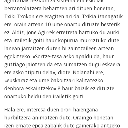
agintariak hezkuntza sistema eta eskolak
berrantolatzera behartzen ari dituen honetan,
Txiki Txokon ere eragiten ari da. Txikia izanagatik
ere, orain artean 10 ume onartu dituzte besterik
ez. Aldiz, Jone Agirrek erretreta hartuko du aurki,
eta irailetik goiti haur kopurua murriztuko dute
lanean jarraitzen duten bi zaintzaileen artean
egokitzeko. «Sortze-tasa asko apaldu da, haur
guttiago jaiotzen da eta sumatzen dugu eskaera
ere asko ttipitu dela», diote. Nolanahi ere,
«euskaraz eta ume bakoitzari kalitatezko
denbora eskaintzeko» 8 haur baizik ez dituzte
onartuko heldu den irailetik goiti.
Hala ere, interesa duen orori haiengana
hurbiltzera animatzen dute. Oraingo honetan
izen-emate epea zabalik dute gainerako antzeko