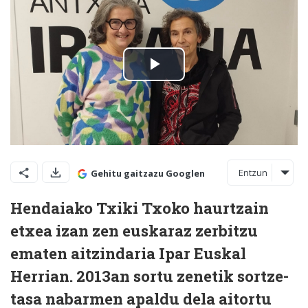
Entzun
Gehitu gaitzazu Googlen
Hendaiako Txiki Txoko haurtzain
etxea izan zen euskaraz zerbitzu
ematen aitzindaria Ipar Euskal
Herrian. 2013an sortu zenetik sortze-
tasa nabarmen apaldu dela aitortu