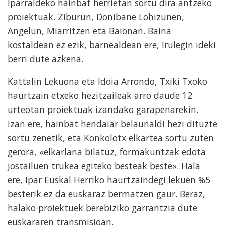
Iparraldeko hainbat herrietan sortu dira antzeko
proiektuak. Ziburun, Donibane Lohizunen,
Angelun, Miarritzen eta Baionan. Baina
kostaldean ez ezik, barnealdean ere, Irulegin ideki
berri dute azkena.
Kattalin Lekuona eta Idoia Arrondo, Txiki Txoko
haurtzain etxeko hezitzaileak arro daude 12
urteotan proiektuak izandako garapenarekin.
Izan ere, hainbat hendaiar belaunaldi hezi dituzte
sortu zenetik, eta Konkolotx elkartea sortu zuten
gerora,
«elkarlana bilatuz, formakuntzak edota
jostailuen trukea egiteko besteak beste
». Hala
ere, Ipar Euskal Herriko haurtzaindegi lekuen %5
besterik ez da euskaraz bermatzen gaur. Beraz,
halako proiektuek berebiziko garrantzia dute
euskararen transmisioan.