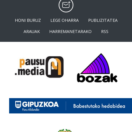
HONI BURUZ
LEGE OHARRA
PUBLIZITATEA
ARAUAK
HARREMANETARAKO
RSS