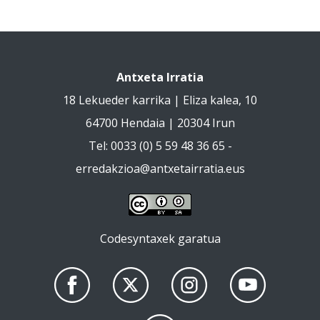
Antxeta Irratia
18 Lekueder karrika | Eliza kalea, 10
64700 Hendaia | 20304 Irun
Tel: 0033 (0) 5 59 48 36 65 -
erredakzioa@antxetairratia.eus
Codesyntaxek garatua