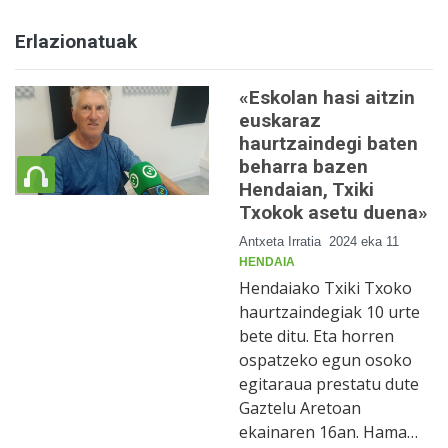
Erlazionatuak
«Eskolan hasi aitzin
euskaraz
haurtzaindegi baten
beharra bazen
Hendaian, Txiki
Txokok asetu duena»
Antxeta Irratia
2024 eka 11
HENDAIA
Hendaiako Txiki Txoko
haurtzaindegiak 10 urte
bete ditu. Eta horren
ospatzeko egun osoko
egitaraua prestatu dute
Gaztelu Aretoan
ekainaren 16an. Hama…