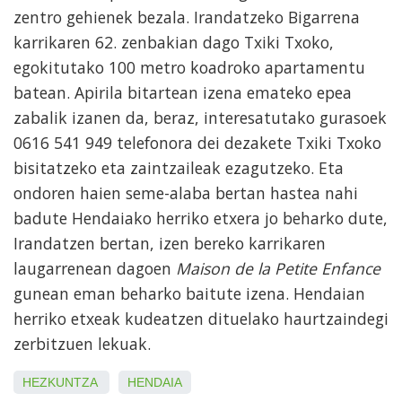
zentro gehienek bezala.
Irandatzeko Bigarrena
karrikaren 62. zenbakian dago Txiki Txoko,
egokitutako 100 metro koadroko apartamentu
batean.
Apirila bitartean izena emateko epea
zabalik izanen da, beraz, interesatutako gurasoek
0616 541 949 telefonora dei dezakete Txiki Txoko
bisitatzeko eta zaintzaileak ezagutzeko. Eta
ondoren haien seme-alaba bertan hastea nahi
badute Hendaiako herriko etxera jo beharko dute,
Irandatzen bertan, izen bereko karrikaren
laugarrenean dagoen
Maison de la Petite Enfance
gunean
eman beharko baitute izena. Hendaian
herriko etxeak kudeatzen dituelako haurtzaindegi
zerbitzuen lekuak.
HEZKUNTZA
HENDAIA