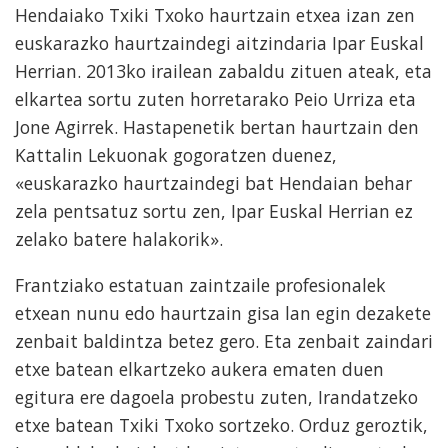
Hendaiako Txiki Txoko haurtzain etxea izan zen
euskarazko haurtzaindegi aitzindaria Ipar Euskal
Herrian. 2013ko irailean zabaldu zituen ateak, eta
elkartea sortu zuten horretarako Peio Urriza eta
Jone Agirrek. Hastapenetik bertan haurtzain den
Kattalin Lekuonak gogoratzen duenez,
«euskarazko haurtzaindegi bat Hendaian behar
zela pentsatuz sortu zen, Ipar Euskal Herrian ez
zelako batere halakorik».
Frantziako estatuan zaintzaile profesionalek
etxean nunu edo haurtzain gisa lan egin dezakete
zenbait baldintza betez gero. Eta zenbait zaindari
etxe batean elkartzeko aukera ematen duen
egitura ere dagoela probestu zuten, Irandatzeko
etxe batean Txiki Txoko sortzeko. Orduz geroztik,