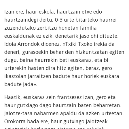
Izan ere, haur-eskola, haurtzain etxe edo
haurtzaindegi deitu, 0-3 urte bitarteko haurrei
zuzendutako zerbitzu honetan familia
euskaldunak ez ezik, denetarik jaso ohi dituzte.
Idoia Arrondok dioenez,
«Txiki Txoko irekia da
deneri, gurasoekin behar den hizkuntzatan egiten
dugu, baina haurrekin beti euskaraz, eta bi
urterekin hasten dira hitz egiten, beraz, gero
ikastolan jarraitzen badute haur horiek euskara
badute jada
».
Haatik, euskaraz zein frantsesez izan, gero eta
haur gutxiago dago haurtzain baten beharretan.
Jaiotze-tasa nabarmen apaldu da azken urteetan.
Orokorra bada ere, haur gutxiago jaiotzeak