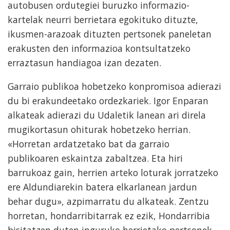
autobusen ordutegiei buruzko informazio-
kartelak neurri berrietara egokituko dituzte,
ikusmen-arazoak dituzten pertsonek paneletan
erakusten den informazioa kontsultatzeko
erraztasun handiagoa izan dezaten.
Garraio publikoa hobetzeko konpromisoa adierazi
du bi erakundeetako ordezkariek. Igor Enparan
alkateak adierazi du Udaletik lanean ari direla
mugikortasun ohiturak hobetzeko herrian.
«Horretan ardatzetako bat da garraio
publikoaren eskaintza zabaltzea. Eta hiri
barrukoaz gain, herrien arteko loturak jorratzeko
ere Aldundiarekin batera elkarlanean jardun
behar dugu», azpimarratu du alkateak. Zentzu
horretan, hondarribitarrak ez ezik, Hondarribia
bisitatzen duten inguruko herrietako pertsonek