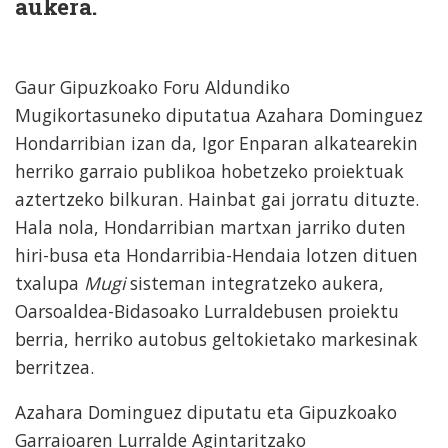
aukera.
Gaur Gipuzkoako Foru Aldundiko
Mugikortasuneko diputatua Azahara Dominguez
Hondarribian izan da, Igor Enparan alkatearekin
herriko garraio publikoa hobetzeko proiektuak
aztertzeko bilkuran. Hainbat gai jorratu dituzte.
Hala nola, Hondarribian martxan jarriko duten
hiri-busa eta Hondarribia-Hendaia lotzen dituen
txalupa
Mugi
sisteman integratzeko aukera,
Oarsoaldea-Bidasoako Lurraldebusen proiektu
berria, herriko autobus geltokietako markesinak
berritzea.
Azahara Dominguez diputatu eta Gipuzkoako
Garraioaren Lurralde Agintaritzako