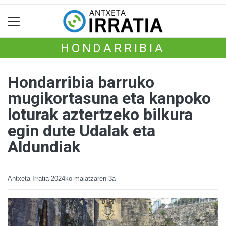
HONDARRIBIA
Hondarribia barruko
mugikortasuna eta kanpoko
loturak aztertzeko bilkura
egin dute Udalak eta
Aldundiak
Antxeta Irratia
2024ko maiatzaren 3a