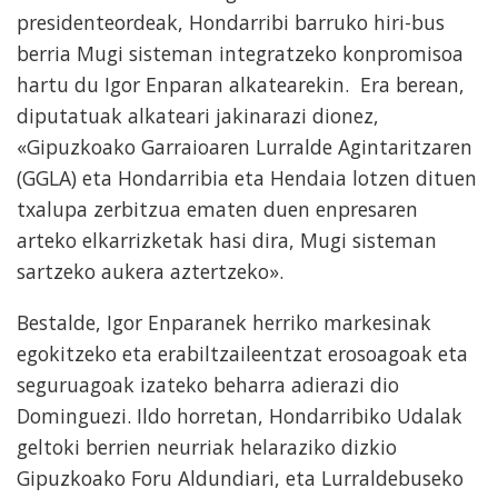
presidenteordeak, Hondarribi barruko hiri-bus
berria Mugi sisteman integratzeko konpromisoa
hartu du Igor Enparan alkatearekin. Era berean,
diputatuak alkateari jakinarazi dionez,
«Gipuzkoako Garraioaren Lurralde Agintaritzaren
(GGLA) eta Hondarribia eta Hendaia lotzen dituen
txalupa zerbitzua ematen duen enpresaren
arteko elkarrizketak hasi dira, Mugi sisteman
sartzeko aukera aztertzeko».
Bestalde, Igor Enparanek herriko markesinak
egokitzeko eta erabiltzaileentzat erosoagoak eta
seguruagoak izateko beharra adierazi dio
Dominguezi. Ildo horretan, Hondarribiko Udalak
geltoki berrien neurriak helaraziko dizkio
Gipuzkoako Foru Aldundiari, eta Lurraldebuseko