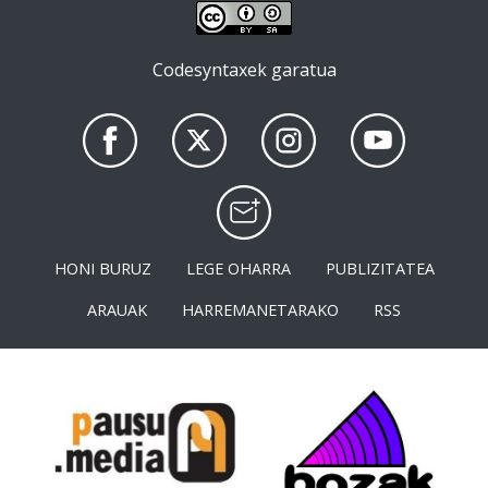
Codesyntaxek garatua
HONI BURUZ
LEGE OHARRA
PUBLIZITATEA
ARAUAK
HARREMANETARAKO
RSS