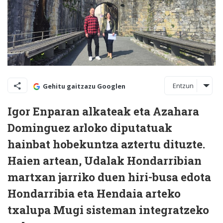
Entzun
Gehitu gaitzazu Googlen
Igor Enparan alkateak eta Azahara
Dominguez arloko diputatuak
hainbat hobekuntza aztertu dituzte.
Haien artean, Udalak Hondarribian
martxan jarriko duen hiri-busa edota
Hondarribia eta Hendaia arteko
txalupa Mugi sisteman integratzeko