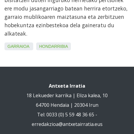
ere modu jasangarriago batean herrira etortzeko,
garraio mublikoaren maiztasuna eta zerbitzuen
hobekuntza ezinbestekoa dela gaineratu du
alkateak.
GARRAIOA
HONDARRIBIA
Antxeta Irratia
18 Lekueder karrika | Eliza kalea, 10
64700 Hendaia | 20304 Irun
Tel: 0033 (0) 5 59 48 36 65 -
erredakzioa@antxetairratia.eus