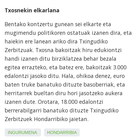
Txosnekin elkarlana
Bentako kontzertu gunean sei elkarte eta
mugimendu politikoren ostatuak izanen dira, eta
haiekin ere lanean ariko dira Txingudiko
Zerbitzuak. Txosna bakoitzak hiru edukiontzi
handi izanen ditu birziklatzea behar bezala
egitea errazteko, eta batez ere, bakoitzak 3.000
edalontzi jasoko ditu. Hala, ohikoa denez, euro
baten truke banatuko dituzte basoberriak, eta
herritarrek bueltan diru hori jasotzeko aukera
izanen dute. Orotara, 18.000 edalontzi
berrerabilgarri banatuko dituzte Txingudiko
Zerbitzuek Hondarribiko jaietan.
INGURUMENA
HONDARRIBIA