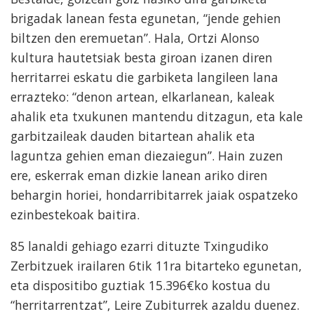
brigadak lanean festa egunetan, “jende gehien
biltzen den eremuetan”. Hala, Ortzi Alonso
kultura hautetsiak besta giroan izanen diren
herritarrei eskatu die garbiketa langileen lana
errazteko: “denon artean, elkarlanean, kaleak
ahalik eta txukunen mantendu ditzagun, eta kale
garbitzaileak dauden bitartean ahalik eta
laguntza gehien eman diezaiegun”. Hain zuzen
ere, eskerrak eman dizkie lanean ariko diren
behargin horiei, hondarribitarrek jaiak ospatzeko
ezinbestekoak baitira.
85 lanaldi gehiago ezarri dituzte Txingudiko
Zerbitzuek irailaren 6tik 11ra bitarteko egunetan,
eta dispositibo guztiak 15.396€ko kostua du
“herritarrentzat”, Leire Zubiturrek azaldu duenez.