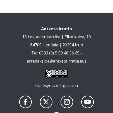
Antxeta Irratia
18 Lekueder karrika | Eliza kalea, 10
64700 Hendaia | 20304 Irun
Tel: 0033 (0) 5 59 48 36 65 -
erredakzioa@antxetairratia.eus
Codesyntaxek garatua