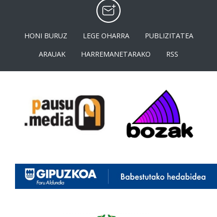
HONI BURUZ
LEGE OHARRA
PUBLIZITATEA
ARAUAK
HARREMANETARAKO
RSS