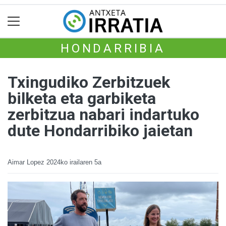
HONDARRIBIA
Txingudiko Zerbitzuek
bilketa eta garbiketa
zerbitzua nabari indartuko
dute Hondarribiko jaietan
Aimar Lopez
2024ko irailaren 5a