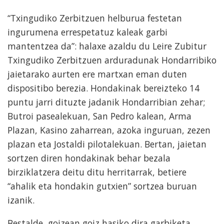
“Txingudiko Zerbitzuen helburua festetan
ingurumena errespetatuz kaleak garbi
mantentzea da”: halaxe azaldu du Leire Zubitur
Txingudiko Zerbitzuen arduradunak Hondarribiko
jaietarako aurten ere martxan eman duten
dispositibo berezia. Hondakinak bereizteko 14
puntu jarri dituzte jadanik Hondarribian zehar;
Butroi pasealekuan, San Pedro kalean, Arma
Plazan, Kasino zaharrean, azoka inguruan, zezen
plazan eta Jostaldi pilotalekuan. Bertan, jaietan
sortzen diren hondakinak behar bezala
birziklatzera deitu ditu herritarrak, betiere
“ahalik eta hondakin gutxien” sortzea buruan
izanik.
Bestalde, goizean goiz hasiko dira garbiketa