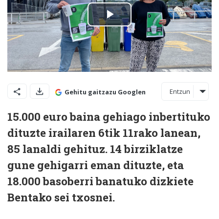
Entzun
Gehitu gaitzazu Googlen
15.000 euro baina gehiago inbertituko
dituzte irailaren 6tik 11rako lanean,
85 lanaldi gehituz. 14 birziklatze
gune gehigarri eman dituzte, eta
18.000 basoberri banatuko dizkiete
Bentako sei txosnei.