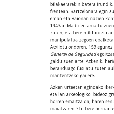
bilakaerarekin batera Irundik,
frentean. Bartzelonara egin zue
eman eta Baionan nazien kont
1943an Madrilen amaitu zuen P
zuten, eta bere militantzia au
manipulatua zegoen epaiketan
Atxilotu ondoren, 153 egunez
General de Seguridad
egoitza
galdu zuen arte. Azkenik, heri
beranduago fusilatu zuten aul
mantentzeko gai ere.
Azken urteetan egindako ikerk
eta lan arkeologiko bideoz g
horren emaitza da, haren seni
maiatzaren 31n bere herrian es