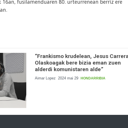
k 16an, fusilamenduaren 80. urteurrenean berriz ere
ean.
“Frankismo krudelean, Jesus Carrer
Olaskoagak bere bizia eman zuen
alderdi komunistaren alde”
Aimar Lopez
2024 mai 29
HONDARRIBIA