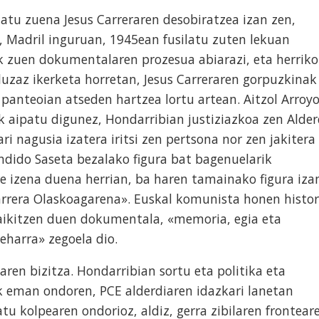
tu zuena Jesus Carreraren desobiratzea izan zen,
n, Madril inguruan, 1945ean fusilatu zuten lekuan
k zuen dokumentalaren prozesua abiarazi, eta herriko
a luzaz ikerketa horretan, Jesus Carreraren gorpuzkinak
 panteoian atseden hartzea lortu artean. Aitzol Arroy
 aipatu digunez, Hondarribian justiziazkoa zen Alder
 nagusia izatera iritsi zen pertsona nor zen jakitera
ndido Saseta bezalako figura bat bagenuelarik
e izena duena herrian, ba haren tamainako figura iza
arrera Olaskoagarena». Euskal komunista honen histor
raikitzen duen dokumentala, «memoria, egia eta
beharra» zegoela dio.
ren bizitza. Hondarribian sortu eta politika eta
k eman ondoren, PCE alderdiaren idazkari lanetan
atu kolpearen ondorioz, aldiz, gerra zibilaren frontear