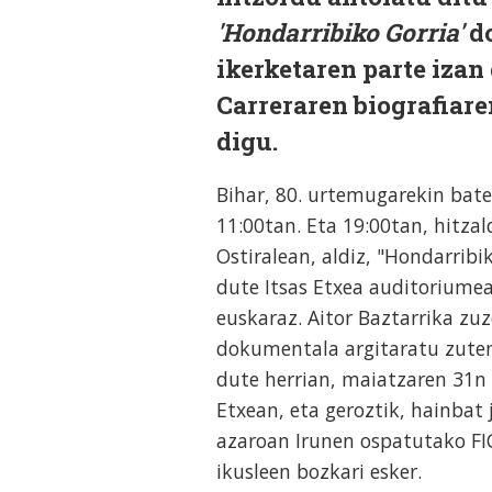
'Hondarribiko Gorria'
do
ikerketaren parte izan
Carreraren biografiar
digu.
Bihar, 80. urtemugarekin bate
11:00tan. Eta 19:00tan, hitza
Ostiralean, aldiz, "Hondarrib
dute Itsas Etxea auditoriumea
euskaraz. Aitor Baztarrika zuz
dokumentala argitaratu zutene
dute herrian, maiatzaren 31n 
Etxean, eta geroztik, hainbat 
azaroan Irunen ospatutako FIC
ikusleen bozkari esker.