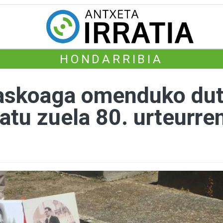
HONDARRIBIA
askoaga omenduko dut
atu zuela 80. urteurre