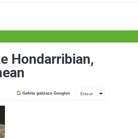
e Hondarribian,
nean
Gehitu gaitzazu Googlen
Entzun