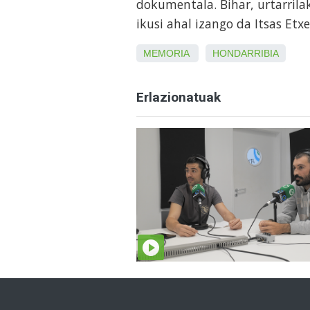
dokumentala. Bihar, urtarrila
ikusi ahal izango da Itsas Etx
MEMORIA
HONDARRIBIA
Erlazionatuak