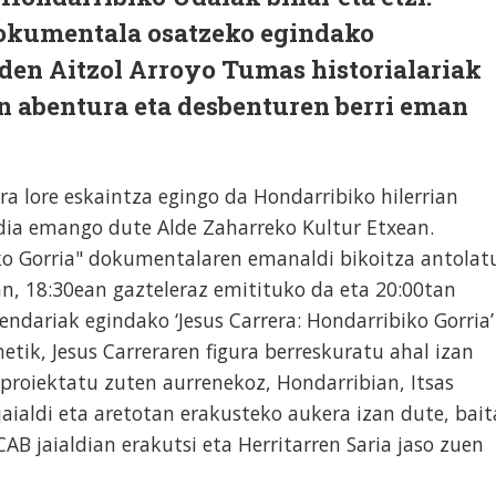
kumentala osatzeko egindako
 den Aitzol Arroyo Tumas historialariak
en abentura eta desbenturen berri eman
ra lore eskaintza egingo da Hondarribiko hilerrian
ldia emango dute Alde Zaharreko Kultur Etxean.
iko Gorria" dokumentalaren emanaldi bikoitza antolat
n, 18:30ean gazteleraz emitituko da eta 20:00tan
endariak egindako ‘Jesus Carrera: Hondarribiko Gorria’
tik, Jesus Carreraren figura berreskuratu ahal izan
proiektatu zuten aurrenekoz, Hondarribian, Itsas
jaialdi eta aretotan erakusteko aukera izan dute, bait
AB jaialdian erakutsi eta Herritarren Saria jaso zuen