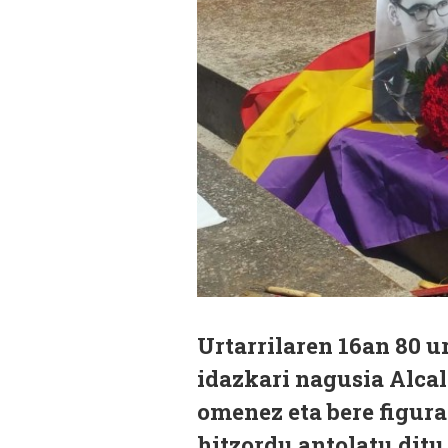
Urtarrilaren 16an 80 u
idazkari nagusia Alcal
omenez eta bere figura
hitzordu antolatu ditu