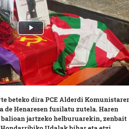
rte beteko dira PCE Alderdi Komunistare
a de Henaresen fusilatu zutela. Haren
 balioan jartzeko helburuarekin, zenbait
 Hondarribiko Udalak bihar eta etzi.