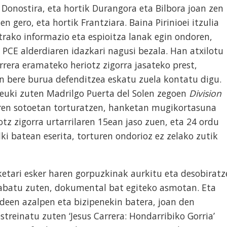
 Donostira, eta hortik Durangora eta Bilbora joan zen
n gero, eta hortik Frantziara. Baina Pirinioei itzulia
rako informazio eta espioitza lanak egin ondoren,
CE alderdiaren idazkari nagusi bezala. Han atxilotu
rrera eramateko heriotz zigorra jasateko prest,
 bere burua defenditzea eskatu zuela kontatu digu.
 euki zuten Madrilgo Puerta del Solen zegoen
Division
ren sotoetan torturatzen, hanketan mugikortasuna
otz zigorra urtarrilaren 15ean jaso zuen, eta 24 ordu
ki batean eserita, torturen ondorioz ez zelako zutik
etari esker haren gorpuzkinak aurkitu eta desobiratz
rabatu zuten, dokumental bat egiteko asmotan. Eta
deen azalpen eta bizipenekin batera, joan den
treinatu zuten ‘Jesus Carrera: Hondarribiko Gorria’