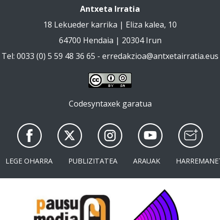
Antxeta Irratia
18 Lekueder karrika | Eliza kalea, 10
64700 Hendaia | 20304 Irun
Tel: 0033 (0) 5 59 48 36 65 -
erredakzioa@antxetairratia.eus
Codesyntaxek garatua
LEGE OHARRA
PUBLIZITATEA
ARAUAK
HARREMANE