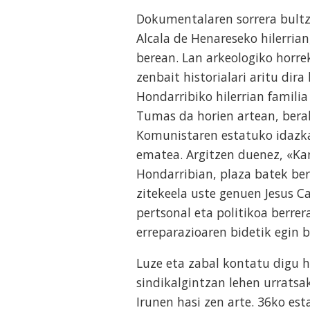
Dokumentalaren sorrera bultza
Alcala de Henareseko hilerria
berean. Lan arkeologiko horre
zenbait historialari aritu dir
Hondarribiko hilerrian familia
Tumas da horien artean, berak
Komunistaren estatuko idazkari
ematea. Argitzen duenez, «Ka
Hondarribian, plaza batek ber
zitekeela uste genuen Jesus C
pertsonal eta politikoa berre
erreparazioaren bidetik egin 
Luze eta zabal kontatu digu ha
sindikalgintzan lehen urratsa
Irunen hasi zen arte. 36ko est