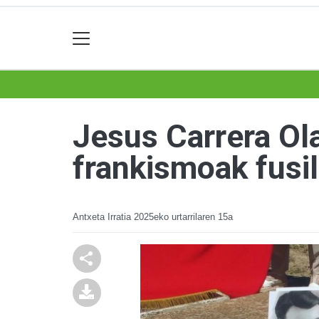
Jesus Carrera Ol
frankismoak fusil
Antxeta Irratia
2025eko urtarrilaren 15a