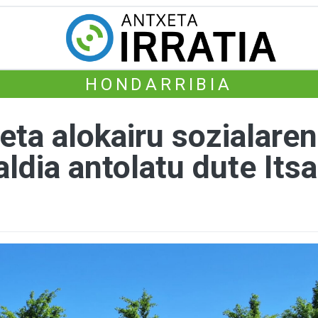
HONDARRIBIA
eta alokairu sozialare
ldia antolatu dute Its