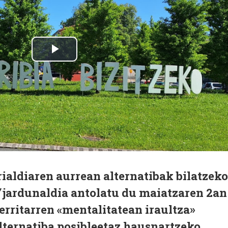
rialdiaren aurrean alternatibak bilatzeko
"
jardunaldia antolatu du maiatzaren 2an
Herritarren «mentalitatean iraultza»
alternatiba posibleetaz hausnartzeko