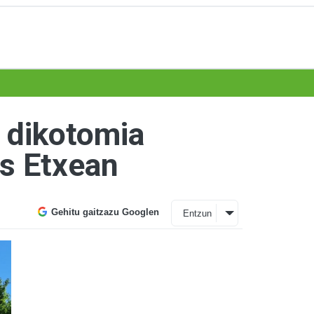
n dikotomia
as Etxean
Gehitu gaitzazu Googlen
Entzun