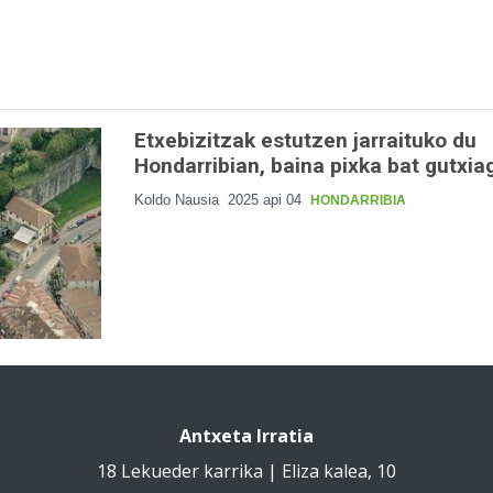
Etxebizitzak estutzen jarraituko du
Hondarribian, baina pixka bat gutxia
Koldo Nausia
2025 api 04
HONDARRIBIA
Antxeta Irratia
18 Lekueder karrika | Eliza kalea, 10