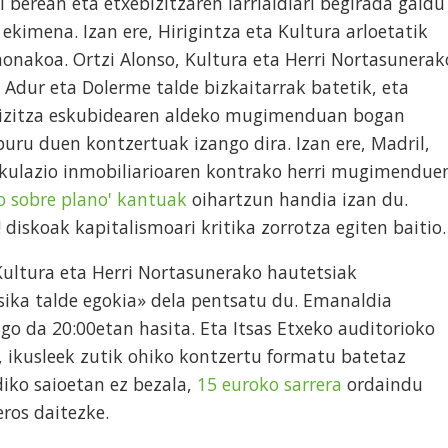
 berean eta etxebizitzaren larrialdiari begirada galdu
ekimena. Izan ere, Hirigintza eta Kultura arloetatik
onakoa. Ortzi Alonso, Kultura eta Herri Nortasunerak
 Adur eta Dolerme talde bizkaitarrak batetik, eta
ebizitza eskubidearen aldeko mugimenduan bogan
buru duen kontzertuak izango dira. Izan ere, Madril,
kulazio inmobiliarioaren kontrako herri mugimendue
ro sobre plano' kantuak
oihartzun handia izan du.
diskoak kapitalismoari kritika zorrotza egiten baitio
 Kultura eta Herri Nortasunerako hautetsiak
sika talde egokia» dela pentsatu du. Emanaldia
go da 20:00etan hasita. Eta Itsas Etxeko auditorioko
, ikusleek zutik ohiko kontzertu formatu batetaz
diko saioetan ez bezala,
15 euroko sarrera
ordaindu
ros daitezke.