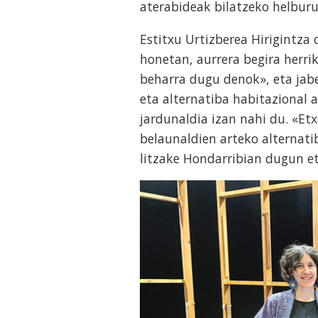
aterabideak bilatzeko helburu
Estitxu Urtizberea Hirigintz
honetan, aurrera begira herri
beharra dugu denok», eta jabe
eta alternatiba habitazional 
jardunaldia izan nahi du. «Et
belaunaldien arteko alternatib
litzake Hondarribian dugun et