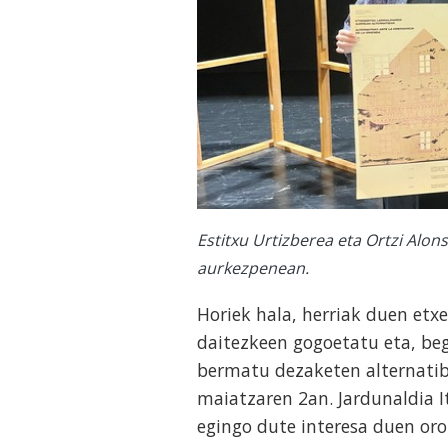
Estitxu Urtizberea eta Ortzi Alon
aurkezpenean.
Horiek hala, herriak duen etx
daitezkeen gogoetatu eta, beg
bermatu dezaketen alternatib
maiatzaren 2an. Jardunaldia I
egingo dute interesa duen or