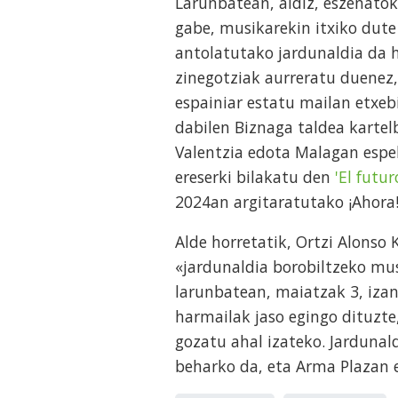
Larunbatean, aldiz, eszenatoki
gabe, musikarekin itxiko dute 
antolatutako jardunaldia da h
zinegotziak aurreratu duenez,
espainiar estatu mailan etx
dabilen Biznaga taldea kartel
Valentzia edota Malagan espe
ereserki bilakatu den
'El futu
2024an argitaratutako ¡Ahora! 
Alde horretatik, Ortzi Alonso
«jardunaldia borobiltzeko mu
larunbatean, maiatzak 3, izan
harmailak jaso egingo dituzte
gozatu ahal izateko. Jardunal
beharko da, eta Arma Plazan e