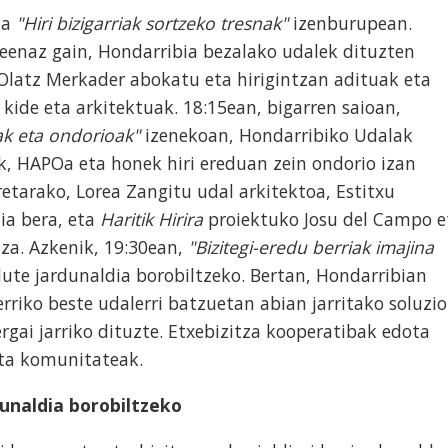
da
"Hiri bizigarriak sortzeko tresnak"
izenburupean.
keenaz gain, Hondarribia bezalako udalek dituzten
latz Merkader abokatu eta hirigintzan adituak eta
 kide eta arkitektuak. 18:15ean, bigarren saioan,
ak eta ondorioak"
izenekoan, Hondarribiko Udalak
k, HAPOa eta honek hiri ereduan zein ondorio izan
etarako, Lorea Zangitu udal arkitektoa, Estitxu
ia bera, eta
Haritik Hirira
proiektuko Josu del Campo e
za. Azkenik, 19:30ean,
"Bizitegi-eredu berriak imajina
ute jardunaldia borobiltzeko. Bertan, Hondarribian
rriko beste udalerri batzuetan abian jarritako soluzio
rgai jarriko dituzte. Etxebizitza kooperatibak edota
 eta komunitateak.
dunaldia borobiltzeko