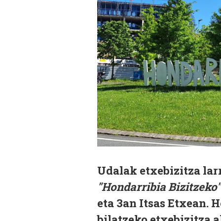
Udalak etxebizitza lar
"Hondarribia Bizitzeko
eta 3an Itsas Etxean. 
bilatzeko etxebizitza 