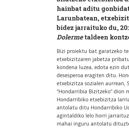
hainbat aditu gonbidat
Larunbatean, etxebizi
bidez jarraituko du, 20
Dolerme
taldeen kontz
Bizi proiektu bat garatzeko t
etxebizitzaren jabetza pribat
kondena luzea, edota ezin dut
desesperoa eragiten ditu. Hond
etxebizitza sozialen aurrean, 
“Hondarribia Bizitzeko” dion m
Hondarribiko etxebizitza larri
antolatu ditu Hondarribiko U
agintaldiko lelo horri jarraitu
mahai inguru antolatu dituzt