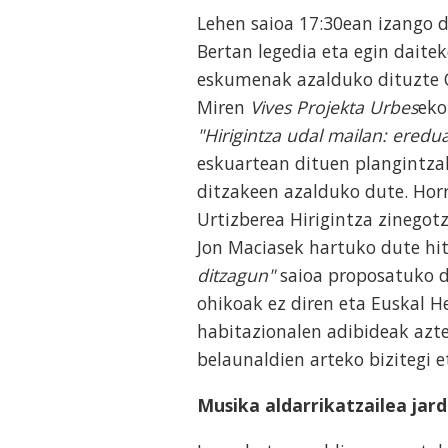
Lehen saioa 17:30ean izango 
Bertan legedia eta egin daite
eskumenak azalduko dituzte O
Miren
Vives Projekta Urbes
eko
"Hirigintza udal mailan: eredu
eskuartean dituen plangintza
ditzakeen azalduko dute. Horr
Urtizberea Hirigintza zinegotz
Jon Maciasek hartuko dute hit
ditzagun"
saioa proposatuko d
ohikoak ez diren eta Euskal He
habitazionalen adibideak azte
belaunaldien arteko bizitegi
Musika aldarrikatzailea jar