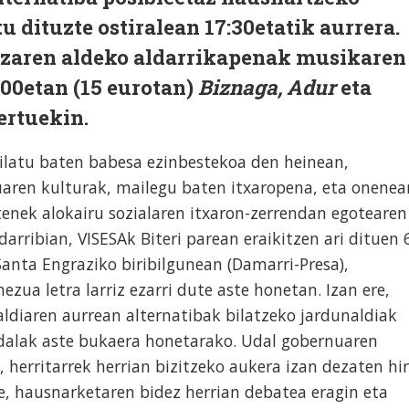
u dituzte ostiralean 17:30etatik aurrera.
tzaren aldeko aldarrikapenak musikaren
:00etan (15 eurotan)
Biznaga, Adur
eta
ertuekin.
eilatu baten babesa ezinbestekoa den heinean,
uaren kulturak, mailegu baten itxaropena, eta onenea
enek alokairu sozialaren itxaron-zerrendan egotearen
arribian, VISESAk Biteri parean eraikitzen ari dituen 
Santa Engraziko biribilgunean (Damarri-Presa),
ezua letra larriz ezarri dute aste honetan. Izan ere,
aldiaren aurrean alternatibak bilatzeko jardunaldiak
dalak aste bukaera honetarako. Udal gobernuaren
z, herritarrek herrian bizitzeko aukera izan dezaten hi
e, hausnarketaren bidez herrian debatea eragin eta