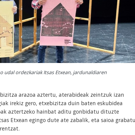
so udal ordezkariak Itsas Etxean, jardunaldiaren
ebizitza arazoa aztertu, aterabideak zeintzuk izan
iak irekiz gero, etxebizitza duin baten eskubidea
ak aztertzeko hainbat aditu gonbidatu dituzte
tsas Etxean egingo dute ate zabalik, eta saioa grabat
orentzat.