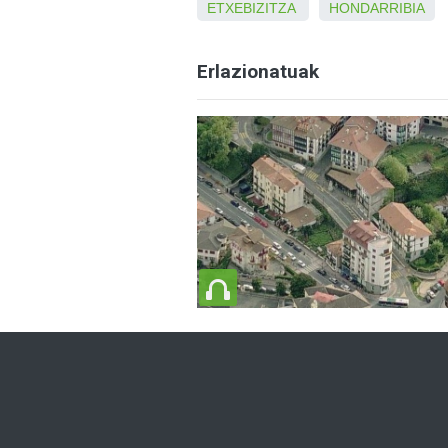
ETXEBIZITZA
HONDARRIBIA
Erlazionatuak