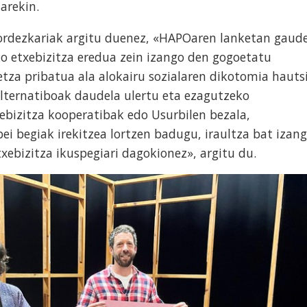
arekin.
a ordezkariak argitu duenez, «HAPOaren lanketan gaud
ko etxebizitza eredua zein izango den gogoetatu
tza pribatua ala alokairu sozialaren dikotomia hautsi
alternatiboak daudela ulertu eta ezagutzeko
xebizitza kooperatibak edo Usurbilen bezala,
ei begiak irekitzea lortzen badugu, iraultza bat izan
xebizitza ikuspegiari dagokionez», argitu du.