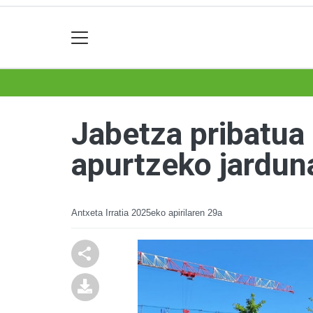
Jabetza pribatua 
apurtzeko jarduna
Antxeta Irratia
2025eko apirilaren 29a