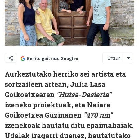
Entzun
Gehitu gaitzazu Googlen
Aurkeztutako herriko sei artista eta
sortzaileen artean, Julia Lasa
Goikoetxearen
"Hutsa-Desierta"
izeneko proiektuak, eta Naiara
Goikoetxea Guzmanen
"470 nm"
izenekoak hautatu ditu epaimahaiak.
Udalak iragarri duenez, hautatutako