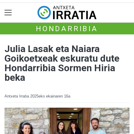
HONDARRIBIA
Julia Lasak eta Naiara
Goikoetxeak eskuratu dute
Hondarribia Sormen Hiria
beka
Antxeta Irratia
2025eko ekainaren 16a