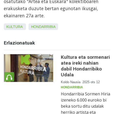
osatutako "Artea eta Euskara" kolektiboaren
erakusketa duzute bertan egunotan ikusgai,
ekainaren 27a arte.
KULTURA
HONDARRIBIA
Erlazionatuak
Kultura eta sormenari
atea ireki nahian
dabil Hondarribiko
Udala
Koldo Nausia
2025 ots 12
HONDARRIBIA
Hondarribia Sormen Hiria
izeneko 6.000 euroko bi
beka sortu ditu udalak
herriko artista eta