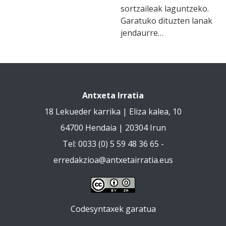
sortzaileak laguntzeko.
Garatuko dituzten lanak
jendaurre…
Antxeta Irratia
18 Lekueder karrika | Eliza kalea, 10
64700 Hendaia | 20304 Irun
Tel: 0033 (0) 5 59 48 36 65 -
erredakzioa@antxetairratia.eus
Codesyntaxek garatua