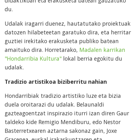
didaktikoan eta erakusketa batean gauzatuko
du.
Udalak iragarri duenez, hautatutako proiektuak
datozen hilabeteetan garatuko dira, eta herritar
guztiei irekitako erakusketa publiko batean
amaituko dira. Horretarako,
Madalen karrikan
"Hondarribia Kultura"
lokal berria egokitu du
udalak.
Tradizio artistikoa biziberritu nahian
Hondarribiak tradizio artistiko luze eta bizia
duela oroitarazi du udalak. Belaunaldi
gazteagoentzat inspirazio iturri izan diren Gaur
taldeko kide Remigio Mendiburu, edo Nestor
Basterretxearen aztarna sakonaz gain, Joxe
Gracenea, euskal irakaskuntzaren eta