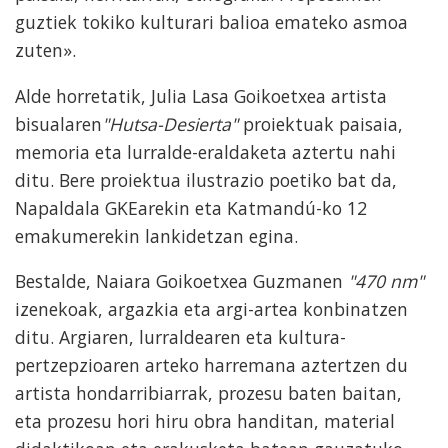
guztiek tokiko kulturari balioa emateko asmoa
zuten».
Alde horretatik, Julia Lasa Goikoetxea artista
bisualaren
"Hutsa-Desierta"
proiektuak paisaia,
memoria eta lurralde-eraldaketa aztertu nahi
ditu. Bere proiektua ilustrazio poetiko bat da,
Napaldala GKEarekin eta Katmandú-ko 12
emakumerekin lankidetzan egina.
Bestalde, Naiara Goikoetxea Guzmanen
"470 nm"
izenekoak, argazkia eta argi-artea konbinatzen
ditu. Argiaren, lurraldearen eta kultura-
pertzepzioaren arteko harremana aztertzen du
artista hondarribiarrak, prozesu baten baitan,
eta prozesu hori hiru obra handitan, material