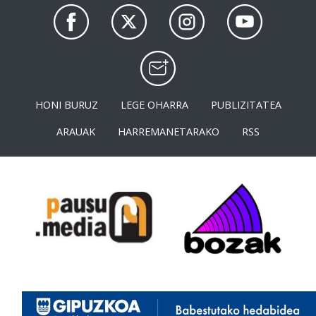
HONI BURUZ
LEGE OHARRA
PUBLIZITATEA
ARAUAK
HARREMANETARAKO
RSS