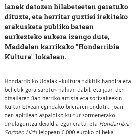
lanak datozen hilabeteetan garatuko
dituzte, eta herritar guztiei irekitako
erakusketa publiko batean
aurkezteko aukera izango dute,
Maddalen karrikako "Hondarribia
Kultura" lokalean.
Hondarribiko Udalak «kultura txikitik handira eta
behetik gora saretu» nahian dabil, eta joan den
otsailaren 8an herriko artista eta sortzaileekin
Kultur Etxean egindako bileraren ondotik, joan
den apirilean aspaldiko kultur sormenerako
dirulaguntza deialdia eguneratu, eta
Hondarribia
Sormen Hiria
lelopean 6.000 euroko bi beka