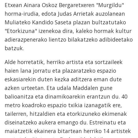
Etxean Ainara Oskoz Bergaretxeren "Murgildu"
horma-irudia, edota Judas Arrietak auzolanean
Muliateko Kandido Saseta plazan bultzatutako
"Etorkizuna" izenekoa dira, kaleko hormak kultur
adierazpenerako lientzo bilakatzeko adibideetako
batzuk.
Alde horretatik, herriko artista eta sortzaileek
haien lana jorratu eta plazaratzeko espazio
eskasiarekin duten kezka aditzera eman dute
azken urteetan. Eta udala Maddalen gune
balioanitza eta dinamikoarekin erantzun du. 40
metro koadroko espazio txikia izanagatik ere,
tailerren, hitzaldien eta etorkizuneko ekimenak
diseinatzeko aukera emango du. Estreinatu eta
maiatzetik ekainera bitartean herriko 14 artistek