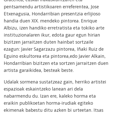
pentsamendu artistikoaren erreferentea, Jose
Etxenagusia, Hondarribian presentzia erlijioso
handia duen XIX. mendeko pintorea. Enrique
Albizu, izen handiko erretratista eta tokiko arte
instituzionalaren ikur, edota gaur egun hirian
bizitzen jarraitzen duten hainbat sortzaile
ezagun: Javier Sagarzazu pintorea, Iñaki Ruiz de
Eguino eskultorea eta pintorea,edo Javier Alkain,
Hondarribian bizitzen eta sortzen jarraitzen duen
artista garaikidea, besteak beste.
Udalak sormena sustatzeaz gain, herriko artistei
espazioak eskaintzeko lanean ari dela
nabarmendu du. Izan ere, kaleko horma eta
eraikin publikoetan horma-irudiak egiteko
ekimenak babestu ditu azken bi urteetan. Itsas