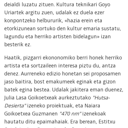
deialdi luzatu zituen. Kultura teknikari Goyo
Uriartek argitu zuen, udalak ez duela ezer
konpontzeko helbururik, «hazia erein eta
etorkizunean sortuko den kultur emaria sustatu,
lagundu eta herriko artisten bidelagun» izan
besterik ez.
Haatik, pizgarri ekononomiko berri honek herriko
artista eta sortzaileen interesa piztu du, antza
denez. Aurreneko edizio honetan sei proposamen
jaso baitira, bost emakumeek eginak eta gizon
batek egina bestea. Udalak jakitera eman duenez,
Julia Lasa Goikoetxeak aurkeztutako
"Hutsa-
Desierta"
izeneko proiektuak, eta Naiara
Goikoetxea Guzmanen
"470 nm"
izenekoak
hautatu ditu epaimahaiak. Era berean, Estitxu