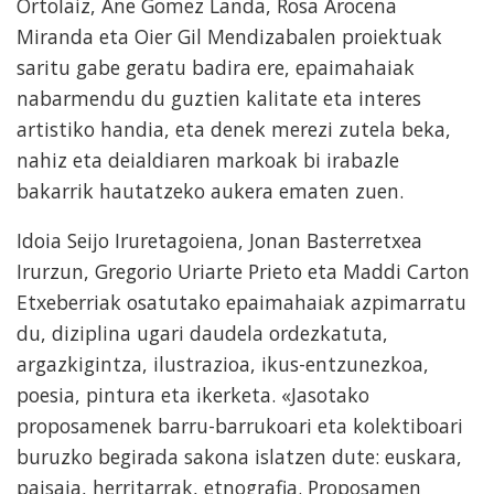
Ortolaiz, Ane Gomez Landa, Rosa Arocena
Miranda eta Oier Gil Mendizabalen proiektuak
saritu gabe geratu badira ere, epaimahaiak
nabarmendu du guztien kalitate eta interes
artistiko handia, eta denek merezi zutela beka,
nahiz eta deialdiaren markoak bi irabazle
bakarrik hautatzeko aukera ematen zuen.
Idoia Seijo Iruretagoiena, Jonan Basterretxea
Irurzun, Gregorio Uriarte Prieto eta Maddi Carton
Etxeberriak osatutako epaimahaiak azpimarratu
du, diziplina ugari daudela ordezkatuta,
argazkigintza, ilustrazioa, ikus-entzunezkoa,
poesia, pintura eta ikerketa. «Jasotako
proposamenek barru-barrukoari eta kolektiboari
buruzko begirada sakona islatzen dute: euskara,
paisaia, herritarrak, etnografia. Proposamen