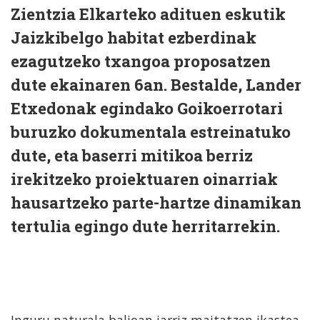
Zientzia Elkarteko adituen eskutik
Jaizkibelgo habitat ezberdinak
ezagutzeko txangoa proposatzen
dute ekainaren 6an. Bestalde, Lander
Etxedonak egindako Goikoerrotari
buruzko dokumentala estreinatuko
dute, eta baserri mitikoa berriz
irekitzeko proiektuaren oinarriak
hausartzeko parte-hartze dinamikan
tertulia egingo dute herritarrekin.
Inguru naturala balioan jarriz maitatzen ikastea,