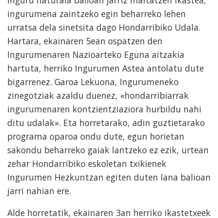
ingurumena zaintzeko egin beharreko lehen
urratsa dela sinetsita dago Hondarribiko Udala.
Hartara, ekainaren 5ean ospatzen den
Ingurumenaren Nazioarteko Eguna aitzakia
hartuta, herriko Ingurumen Astea antolatu dute
bigarrenez. Garoa Lekuona, Ingurumeneko
zinegotziak azaldu duenez, «hondarribiarrak
ingurumenaren kontzientziaziora hurbildu nahi
ditu udalak». Eta horretarako, adin guztietarako
programa oparoa ondu dute, egun horietan
sakondu beharreko gaiak lantzeko ez ezik, urtean
zehar Hondarribiko eskoletan txikienek
Ingurumen Hezkuntzan egiten duten lana balioan
jarri nahian ere.
Alde horretatik, ekainaren 3an herriko ikastetxeek