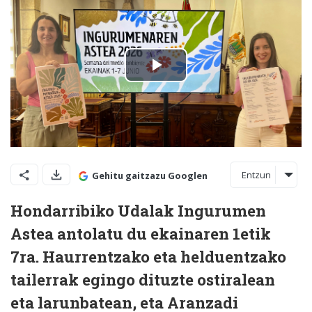
Entzun
Gehitu gaitzazu Googlen
Hondarribiko Udalak Ingurumen
Astea antolatu du ekainaren 1etik
7ra. Haurrentzako eta helduentzako
tailerrak egingo dituzte ostiralean
eta larunbatean, eta Aranzadi