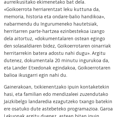
aurreikusitako ekimenetako bat dela.
«Goikoerrota herriarentzat leku kuttuna da,
memoria, historia eta ondare-balio handikoa»,
nabarmendu du Ingurumeneko hautetsiak,
herritarren parte-hartzea ezinbestekoa izango
dela aitortuz, «dokumentalaren ostean egingo
den solasaldiaren bidez, Goikoerrotaren oinarriak
herritarrekin batera adostu nahi dugu». Argitu
dutenez, dokumentala 20 minutu ingurukoa da,
eta Lander Etxedonak egindakoa, Goikoerrotaren
balioa ikusgarri egin nahi du.
Gainerakoan, txikienentzako ipuin kontaketekin
hasi, eta familian edo mendizaleei zuzendutako
Jaizkibelgo landaredia ezagutzeko txango batekin
ere osatuko dute astebeteko programazioa. Garoa
Lekuonak argitu duenez, astean bitan ipuin