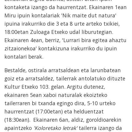
kontaketa izango da haurrentzat. Ekainaren 1ean
Miru ipuin kontalariak 'Nik maite dut natura'
ipuina irakurriko die 3 eta 8 urte arteko txikiei,
18:00etan Zuloaga Etxeko udal liburutegian.
Ekainaren 4ean, berriz, 'Lurrari bira egitea ahaztu
zitzaionekoa' kontakizuna irakurriko du ipuin
kontalari berak.
Bestalde, ostirala arratsaldean eta larunbatean
goiz eta arratsaldez, tailerrak antolatuko dituzte
Kultur Etxeko 103. gelan. Argitu dutenez,
ekainaren 5ean xaboi naturalak ekoizteko
tailerraren bi txanda egingo dira, 5-10 urteko
haurrentzat (17:00etan) eta helduentzat
(18:30ean). Ekainaren 6an, aldiz, goroldioarekin
apaintzeko
'Koloretako letrak'
tailerra izango da