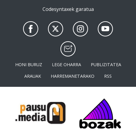
Codesyntaxek garatua
HONI BURUZ
LEGE OHARRA
PUBLIZITATEA
ARAUAK
HARREMANETARAKO
RSS