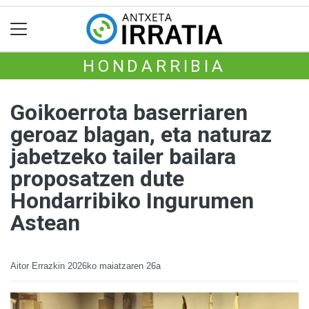
HONDARRIBIA
Goikoerrota baserriaren
geroaz blagan, eta naturaz
jabetzeko tailer bailara
proposatzen dute
Hondarribiko Ingurumen
Astean
Aitor Errazkin
2026ko maiatzaren 26a