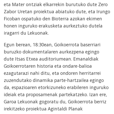
eta Mater ontziak elkarrekin burutuko dute Zero
Zabor Uretan proiektua abiatuko dute, eta Irungo
Ficoban ospatuko den Bioterra azokan ekimen
honen inguruko erakusketa aurkeztuko dutela
iragarri du Lekuonak.
Egun berean, 18:30ean, Goikoerrota baserriari
buruzko dokumentalaren aurkezpena egingo
dute Itsas Etxea auditoriumean. Emanaldiak
Goikoerrotaren historia eta ondare-balioa
ezagutarazi nahi ditu, eta ondoren herritarrei
zuzendutako dinamika parte-hartzailea egingo
da, espazioaren etorkizuneko erabileren inguruko
ideiak eta proposamenak partekatzeko. Izan ere,
Garoa Lekuonak gogoratu du, Goikoerrota berriz
irekitzeko proiektua Agintaldi Planak