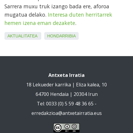
Sarrera muxu truk izango bada ere, aforoa
mugatua delako.
Interesa duten herritarrek
hemen izena eman dezakete
.
AKTUALITATEA
HONDARRIBIA
Antxeta Irratia
18 Lekueder karrika | Eliza kalea, 10
64700 Hendaia | 20304 Irun
Tel: 0033 (0) 5 59 48 36 65 -
erredakzioa@antxetairratia.eus