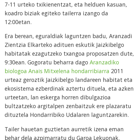
7-11 urteko txikienentzat, eta helduen kasuan,
koadro biziak egiteko tailerra izango da
12:00etan.
Era berean, eguraldiak laguntzen badu, Aranzadi
Zientzia Elkarteko adituen eskutik Jaizkibelgo
habitatak ezagutzeko txangoa proposatzen dute,
9:30ean. Gogoratu beharra dago
Aranzadiko
biologoa Anais Mitxelena hondarribiarra
2011
urteaz geroztik Jaizkibelgo landareen habitat eta
ekosistema ezberdinak aztertu dituela, eta azken
urteetan, lan eskerga horren dibulgazioa
bultzatzeko argitalpen zenbaitzuk ere plazaratu
dituztela Hondarribiko Udalaren laguntzarekin.
Tailer hauetan guztietan aurretik izena eman
behar dela azpimarratu du Garoa Lekuonak.