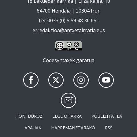
18 Lekueder karrika | Eliza kalea, 10
64700 Hendaia | 20304 Irun
Tel: 0033 (0) 5 59 48 36 65 -
erredakzioa@antxetairratia.eus
Codesyntaxek garatua
HONI BURUZ
LEGE OHARRA
PUBLIZITATEA
ARAUAK
HARREMANETARAKO
RSS