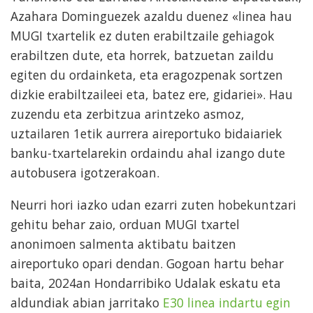
Azahara Dominguezek azaldu duenez «linea hau
MUGI txartelik ez duten erabiltzaile gehiagok
erabiltzen dute, eta horrek, batzuetan zaildu
egiten du ordainketa, eta eragozpenak sortzen
dizkie erabiltzaileei eta, batez ere, gidariei». Hau
zuzendu eta zerbitzua arintzeko asmoz,
uztailaren 1etik aurrera aireportuko bidaiariek
banku-txartelarekin ordaindu ahal izango dute
autobusera igotzerakoan.
Neurri hori iazko udan ezarri zuten hobekuntzari
gehitu behar zaio, orduan MUGI txartel
anonimoen salmenta aktibatu baitzen
aireportuko opari dendan. Gogoan hartu behar
baita, 2024an Hondarribiko Udalak eskatu eta
aldundiak abian jarritako
E30 linea indartu egin