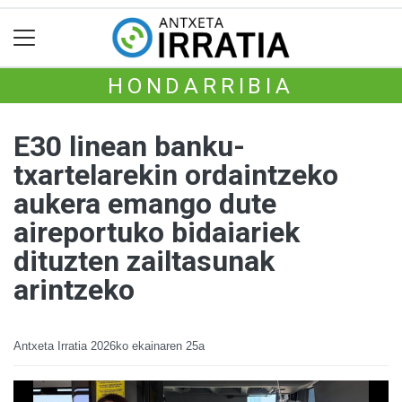
HONDARRIBIA
E30 linean banku-
txartelarekin ordaintzeko
aukera emango dute
aireportuko bidaiariek
dituzten zailtasunak
arintzeko
Antxeta Irratia
2026ko ekainaren 25a