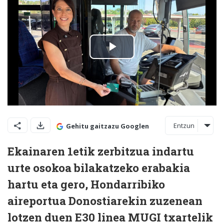
Entzun
Gehitu gaitzazu Googlen
Ekainaren 1etik zerbitzua indartu
urte osokoa bilakatzeko erabakia
hartu eta gero, Hondarribiko
aireportua Donostiarekin zuzenean
lotzen duen E30 linea MUGI txartelik