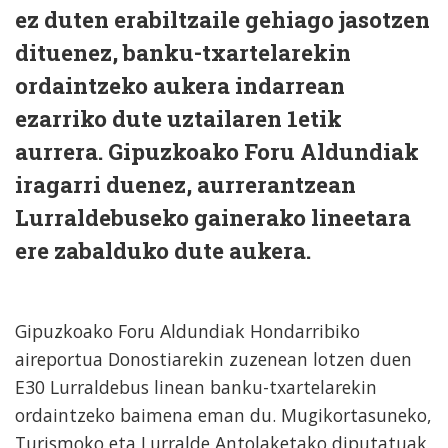
ez duten erabiltzaile gehiago jasotzen
dituenez, banku-txartelarekin
ordaintzeko aukera indarrean
ezarriko dute uztailaren 1etik
aurrera. Gipuzkoako Foru Aldundiak
iragarri duenez, aurrerantzean
Lurraldebuseko gainerako lineetara
ere zabalduko dute aukera.
Gipuzkoako Foru Aldundiak Hondarribiko
aireportua Donostiarekin zuzenean lotzen duen
E30 Lurraldebus linean banku-txartelarekin
ordaintzeko baimena eman du. Mugikortasuneko,
Turismoko eta Lurralde Antolaketako diputatuak,