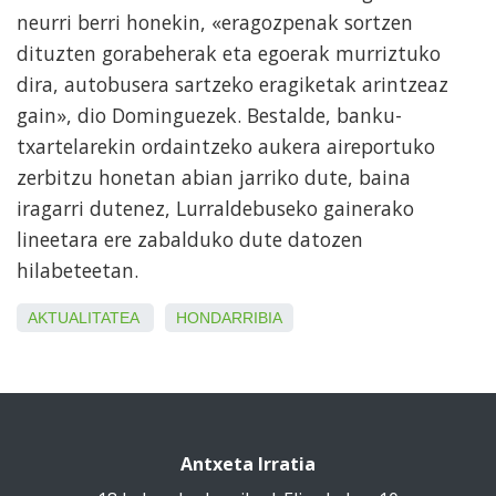
neurri berri honekin, «eragozpenak sortzen
dituzten gorabeherak eta egoerak murriztuko
dira, autobusera sartzeko eragiketak arintzeaz
gain», dio Dominguezek. Bestalde, banku-
txartelarekin ordaintzeko aukera aireportuko
zerbitzu honetan abian jarriko dute, baina
iragarri dutenez, Lurraldebuseko gainerako
lineetara ere zabalduko dute datozen
hilabeteetan.
AKTUALITATEA
HONDARRIBIA
Antxeta Irratia