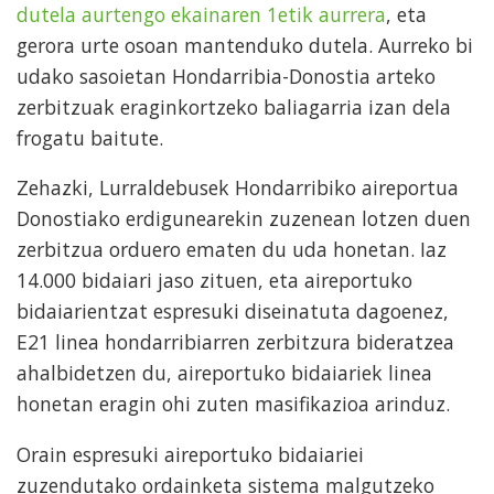
dutela aurtengo ekainaren 1etik aurrera
, eta
gerora urte osoan mantenduko dutela. Aurreko bi
udako sasoietan Hondarribia-Donostia arteko
zerbitzuak eraginkortzeko baliagarria izan dela
frogatu baitute.
Zehazki, Lurraldebusek Hondarribiko aireportua
Donostiako erdigunearekin zuzenean lotzen duen
zerbitzua orduero ematen du uda honetan. Iaz
14.000 bidaiari jaso zituen, eta aireportuko
bidaiarientzat espresuki diseinatuta dagoenez,
E21 linea hondarribiarren zerbitzura bideratzea
ahalbidetzen du, aireportuko bidaiariek linea
honetan eragin ohi zuten masifikazioa arinduz.
Orain espresuki aireportuko bidaiariei
zuzendutako ordainketa sistema malgutzeko