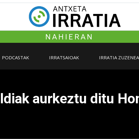
NAHIERAN
PODCASTAK
IRRATSAIOAK
IRRATIA ZUZENE
diak aurkeztu ditu Ho