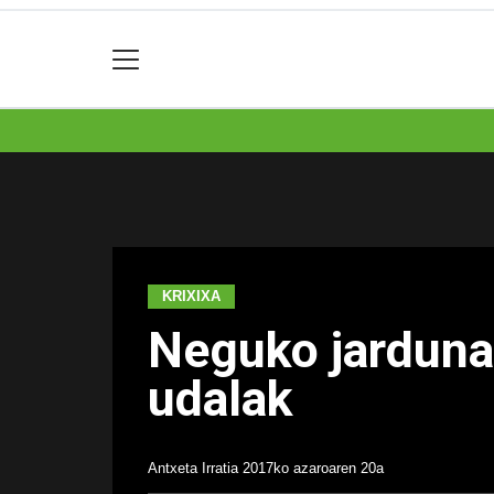
KRIXIXA
Neguko jardunal
udalak
Antxeta Irratia
2017ko azaroaren 20a