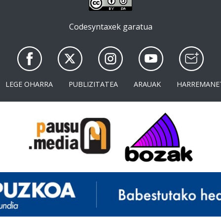
Codesyntaxek garatua
LEGE OHARRA
PUBLIZITATEA
ARAUAK
HARREMANE