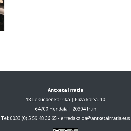
Antxeta Irratia
18 Lekueder karrika | Eliza kalea, 10
64700 Hendaia | 20304 Irun
Tel: 0033 (0) 5 59 48 36 65 -
erredakzioa@antxetairratia.eus