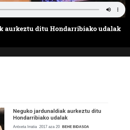
k aurkeztu ditu Hondarribiako udalak
Neguko jardunaldiak aurkeztu ditu
Hondarribiako udalak
Antxeta Irratia
2017 aza 20
BEHE BIDASOA