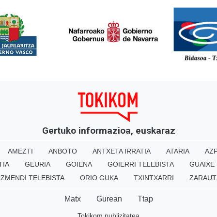
<
Gertuko informazioa, euskaraz
AMEZTI
ANBOTO
ANTXETA IRRATIA
ATARIA
AZP
TIA
GEURIA
GOIENA
GOIERRI TELEBISTA
GUAIXE
IZMENDI TELEBISTA
ORIO GUKA
TXINTXARRI
ZARAUT
Matx
Gurean
Ttap
Tokikom publizitatea