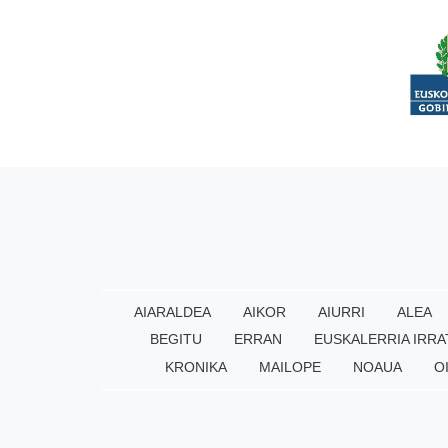
AIARALDEA
AIKOR
AIURRI
ALEA
BEGITU
ERRAN
EUSKALERRIA IRRA
KRONIKA
MAILOPE
NOAUA
O