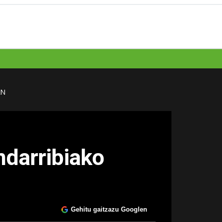
AN
ndarribiako
Gehitu gaitzazu Googlen