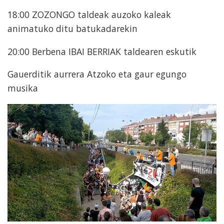
18:00 ZOZONGO taldeak auzoko kaleak
animatuko ditu batukadarekin
20:00 Berbena IBAI BERRIAK taldearen eskutik
Gauerditik aurrera Atzoko eta gaur egungo
musika