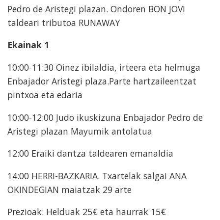
Pedro de Aristegi plazan. Ondoren BON JOVI
taldeari tributoa RUNAWAY
Ekainak 1
10:00-11:30 Oinez ibilaldia, irteera eta helmuga
Enbajador Aristegi plaza.Parte hartzaileentzat
pintxoa eta edaria
10:00-12:00 Judo ikuskizuna Enbajador Pedro de
Aristegi plazan Mayumik antolatua
12:00 Eraiki dantza taldearen emanaldia
14:00 HERRI-BAZKARIA. Txartelak salgai ANA
OKINDEGIAN maiatzak 29 arte
Prezioak: Helduak 25€ eta haurrak 15€