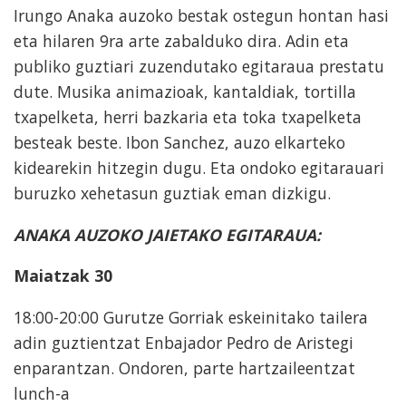
Irungo Anaka auzoko bestak ostegun hontan hasi
eta hilaren 9ra arte zabalduko dira. Adin eta
publiko guztiari zuzendutako egitaraua prestatu
dute. Musika animazioak, kantaldiak, tortilla
txapelketa, herri bazkaria eta toka txapelketa
besteak beste. Ibon Sanchez, auzo elkarteko
kidearekin hitzegin dugu. Eta ondoko egitarauari
buruzko xehetasun guztiak eman dizkigu.
ANAKA AUZOKO JAIETAKO EGITARAUA:
Maiatzak 30
18:00-20:00 Gurutze Gorriak eskeinitako tailera
adin guztientzat Enbajador Pedro de Aristegi
enparantzan. Ondoren, parte hartzaileentzat
lunch-a