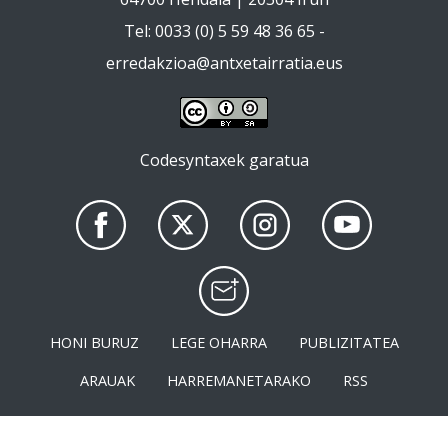
Tel: 0033 (0) 5 59 48 36 65 -
erredakzioa@antxetairratia.eus
Codesyntaxek garatua
HONI BURUZ
LEGE OHARRA
PUBLIZITATEA
ARAUAK
HARREMANETARAKO
RSS