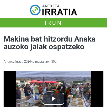
IRUN
Makina bat hitzordu Anaka
auzoko jaiak ospatzeko
Antxeta Irratia
2024ko maiatzaren 30a