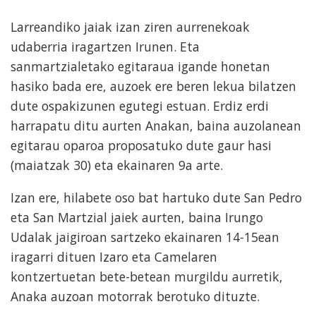
Larreandiko jaiak izan ziren aurrenekoak
udaberria iragartzen Irunen. Eta
sanmartzialetako egitaraua igande honetan
hasiko bada ere, auzoek ere beren lekua bilatzen
dute ospakizunen egutegi estuan. Erdiz erdi
harrapatu ditu aurten Anakan, baina auzolanean
egitarau oparoa proposatuko dute gaur hasi
(maiatzak 30) eta ekainaren 9a arte.
Izan ere, hilabete oso bat hartuko dute San Pedro
eta San Martzial jaiek aurten, baina Irungo
Udalak jaigiroan sartzeko ekainaren 14-15ean
iragarri dituen Izaro eta Camelaren
kontzertuetan bete-betean murgildu aurretik,
Anaka auzoan motorrak berotuko dituzte.