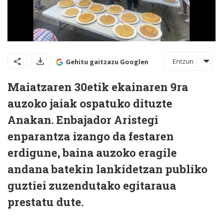
Entzun
Gehitu gaitzazu Googlen
Maiatzaren 30etik ekainaren 9ra
auzoko jaiak ospatuko dituzte
Anakan. Enbajador Aristegi
enparantza izango da festaren
erdigune, baina auzoko eragile
andana batekin lankidetzan publiko
guztiei zuzendutako egitaraua
prestatu dute.