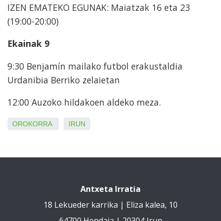
IZEN EMATEKO EGUNAK: Maiatzak 16 eta 23
(19:00-20:00)
Ekainak 9
9:30 Benjamín mailako futbol erakustaldia
Urdanibia Berriko zelaietan
12:00 Auzoko hildakoen aldeko meza.
OROKORRA
IRUN
Antxeta Irratia
18 Lekueder karrika | Eliza kalea, 10
64700 Hendaia | 20304 Irun