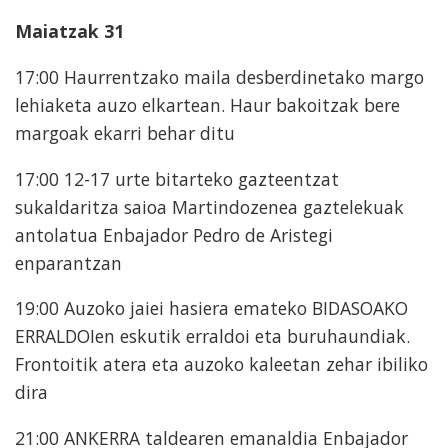
Maiatzak 31
17:00 Haurrentzako maila desberdinetako margo
lehiaketa auzo elkartean. Haur bakoitzak bere
margoak ekarri behar ditu
17:00 12-17 urte bitarteko gazteentzat
sukaldaritza saioa Martindozenea gaztelekuak
antolatua Enbajador Pedro de Aristegi
enparantzan
19:00 Auzoko jaiei hasiera emateko BIDASOAKO
ERRALDOIen eskutik erraldoi eta buruhaundiak.
Frontoitik atera eta auzoko kaleetan zehar ibiliko
dira
21:00 ANKERRA taldearen emanaldia Enbajador