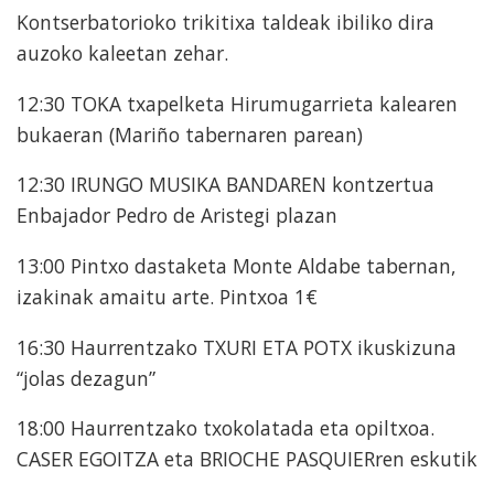
Kontserbatorioko trikitixa taldeak ibiliko dira
auzoko kaleetan zehar.
12:30 TOKA txapelketa Hirumugarrieta kalearen
bukaeran (Mariño tabernaren parean)
12:30 IRUNGO MUSIKA BANDAREN kontzertua
Enbajador Pedro de Aristegi plazan
13:00 Pintxo dastaketa Monte Aldabe tabernan,
izakinak amaitu arte. Pintxoa 1€
16:30 Haurrentzako TXURI ETA POTX ikuskizuna
“jolas dezagun”
18:00 Haurrentzako txokolatada eta opiltxoa.
CASER EGOITZA eta BRIOCHE PASQUIERren eskutik