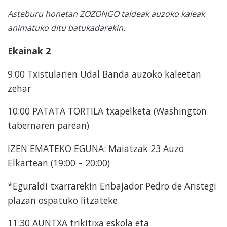
Asteburu honetan ZOZONGO taldeak auzoko kaleak
animatuko ditu batukadarekin.
Ekainak 2
9:00 Txistularien Udal Banda auzoko kaleetan
zehar
10:00 PATATA TORTILA txapelketa (Washington
tabernaren parean)
IZEN EMATEKO EGUNA: Maiatzak 23 Auzo
Elkartean (19:00 – 20:00)
*Eguraldi txarrarekin Enbajador Pedro de Aristegi
plazan ospatuko litzateke
11:30 AUNTXA trikitixa eskola eta