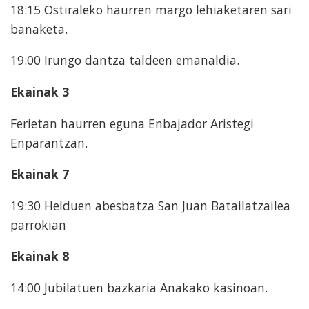
18:15 Ostiraleko haurren margo lehiaketaren sari
banaketa.
19:00 Irungo dantza taldeen emanaldia.
Ekainak 3
Ferietan haurren eguna Enbajador Aristegi
Enparantzan.
Ekainak 7
19:30 Helduen abesbatza San Juan Batailatzailea
parrokian
Ekainak 8
14:00 Jubilatuen bazkaria Anakako kasinoan.