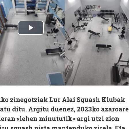
tako zinegotziak Lur Alai Squash Klubak
atu ditu. Argitu duenez, 2023ko azaroar
eran «lehen minututik» argi utzi zion
iru squash pista mantenduko zirela. Eta