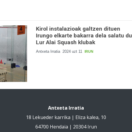
Kirol instalazioak galtzen dituen
Irungo elkarte bakarra dela salatu du
Lur Alai Squash klubak
Antxeta Irratia
2024 uzt 11
IRUN
Antxeta Irratia
18 Lekueder karrika | Eliza kalea, 10
64700 Hendaia | 20304 Irun