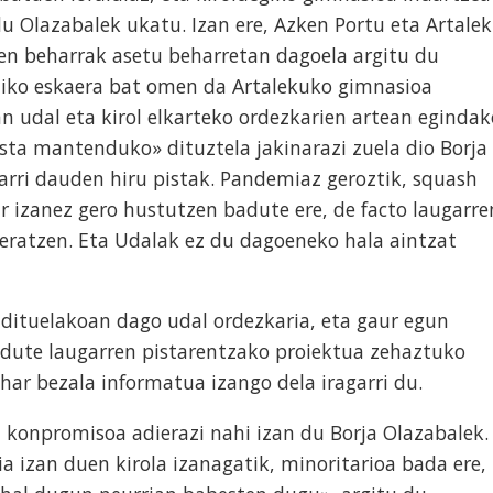
u Olazabalek ukatu. Izan ere, Azken Portu eta Artale
een beharrak asetu beharretan dagoela argitu du
ldiko eskaera bat omen da Artalekuko gimnasioa
n udal eta kirol elkarteko ordezkarien artean egindak
ista mantenduko» dituztela jakinarazi zuela dio Borja
arri dauden hiru pistak. Pandemiaz geroztik, squash
 izanez gero hustutzen badute ere, de facto laugarre
deratzen. Eta Udalak ez du dagoeneko hala aintzat
dituelakoan dago udal ordezkaria, eta gaur egun
 dute laugarren pistarentzako proiektua zehaztuko
ehar bezala informatua izango dela iragarri du.
n konpromisoa adierazi nahi izan du Borja Olazabalek.
 izan duen kirola izanagatik, minoritarioa bada ere,