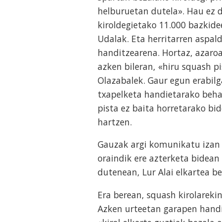
helburuetan dutela». Hau ez d
kiroldegietako 11.000 bazkid
Udalak. Eta herritarren aspa
handitzearena. Hortaz, azaroa
azken bileran, «hiru squash p
Olazabalek. Gaur egun erabilg
txapelketa handietarako behar
pista ez baita horretarako bi
hartzen.
Gauzak argi komunikatu izan 
oraindik ere azterketa bidean
dutenean, Lur Alai elkartea b
Era berean, squash kirolareki
Azken urteetan garapen handia