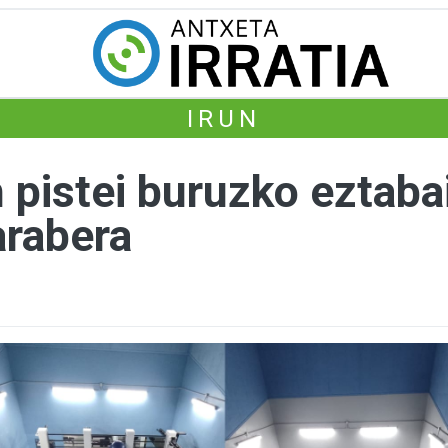
IRUN
 pistei buruzko eztaba
arabera