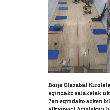
Borja Olazabal Kirole
egindako salaketak uk
7an egindako azken bil
elkarteari Artalekun h