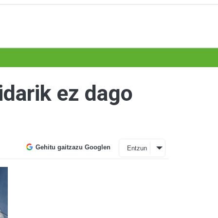
idarik ez dago
Gehitu gaitzazu Googlen
Entzun