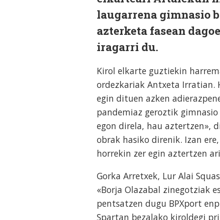
laugarrena gimnasio b
azterketa fasean dago
iragarri du.
Kirol elkarte guztiekin harre
ordezkariak Antxeta Irratian.
egin dituen azken adierazpene
pandemiaz geroztik gimnasio 
egon direla, hau aztertzen», d
obrak hasiko direnik. Izan ere
horrekin zer egin aztertzen ar
Gorka Arretxek, Lur Alai Squa
«Borja Olazabal zinegotziak e
pentsatzen dugu BPXport enpr
Spartan bezalako kiroldegi pr