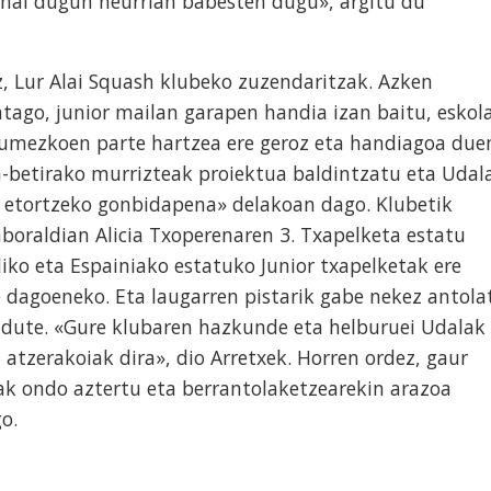
 ahal dugun neurrian babesten dugu», argitu du
z, Lur Alai Squash klubeko zuzendaritzak. Azken
atago, junior mailan garapen handia izan baitu, eskol
umezkoen parte hartzea ere geroz eta handiagoa due
n-betirako murrizteak proiektua baldintzatu eta Udal
 etortzeko gonbidapena» delakoan dago. Klubetik
nboraldian Alicia Txoperenaren 3. Txapelketa estatu
iko eta Espainiako estatuko Junior txapelketak ere
 dagoeneko. Eta laugarren pistarik gabe nekez antola
i dute. «Gure klubaren hazkunde eta helburuei Udalak
 atzerakoiak dira», dio Arretxek. Horren ordez, gaur
k ondo aztertu eta berrantolaketzearekin arazoa
go.