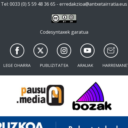
Tel: 0033 (0) 5 59 48 36 65 -
erredakzioa@antxetairratia.eus
Codesyntaxek garatua
LEGE OHARRA
PUBLIZITATEA
ARAUAK
HARREMANE