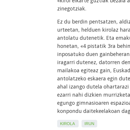
«kirol elkarte guztiak bezala
zinegotziak.
Ez du berdin pentsatzen, aldi
urteetan, helduen kirolaz har
antolatu dutenetik. Eta emak
honetan, «4 pistatik 3ra behi
inposatuko duen gainbeheran
iragarri dutenez, datorren de
mailakoa egiteaz gain, Euskad
antolatzeko eskaera egin dute
ahal izango dutela ohartaraz
ezarri nahi dizkien murrizketa
egungo gimnasioaren espazioa
konpondu daitekeelakoan da
KIROLA
IRUN