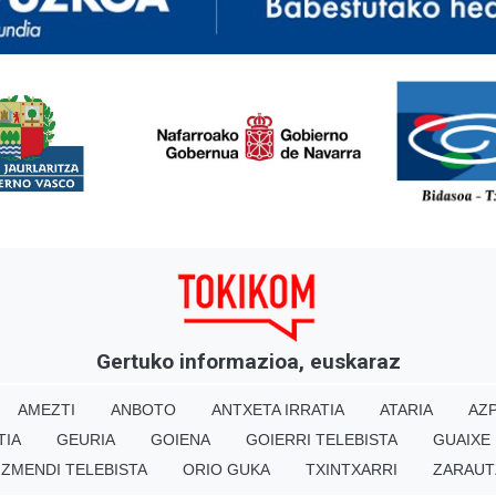
<
Gertuko informazioa, euskaraz
AMEZTI
ANBOTO
ANTXETA IRRATIA
ATARIA
AZP
TIA
GEURIA
GOIENA
GOIERRI TELEBISTA
GUAIXE
IZMENDI TELEBISTA
ORIO GUKA
TXINTXARRI
ZARAUT