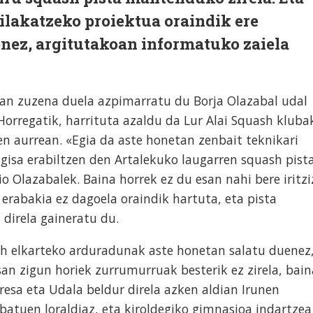
ilakatzeko proiektua oraindik ere
enez, argitutakoan informatuko zaiela
man zuzena duela azpimarratu du Borja Olazabal udal
 Horregatik, harrituta azaldu da Lur Alai Squash kluba
n aurrean. «Egia da aste honetan zenbait teknikari
gisa erabiltzen den Artalekuko laugarren squash pist
io Olazabalek. Baina horrek ez du esan nahi bere iritzi
, erabakia ez dagoela oraindik hartuta, eta pista
i direla gaineratu du.
sh elkarteko arduradunak aste honetan salatu duenez
san zigun horiek zurrumurruak besterik ez zirela, bain
esa eta Udala beldur direla azken aldian Irunen
ibatuen loraldiaz, eta kiroldegiko gimnasioa indartzea