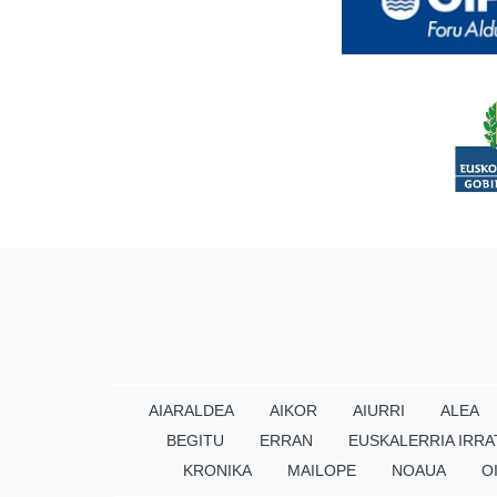
AIARALDEA
AIKOR
AIURRI
ALEA
BEGITU
ERRAN
EUSKALERRIA IRRA
KRONIKA
MAILOPE
NOAUA
O