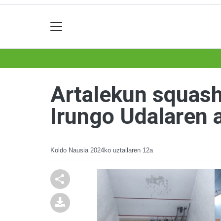
Artalekun squash
Irungo Udalaren 
Koldo Nausia
2024ko uztailaren 12a