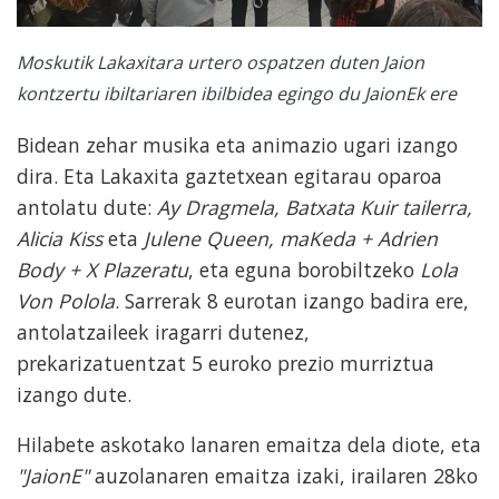
Moskutik Lakaxitara urtero ospatzen duten Jaion
kontzertu ibiltariaren ibilbidea egingo du JaionEk ere
Bidean zehar musika eta animazio ugari izango
dira. Eta Lakaxita gaztetxean egitarau oparoa
antolatu dute:
Ay Dragmela, Batxata Kuir tailerra,
Alicia Kiss
eta
Julene Queen, maKeda + Adrien
Body + X Plazeratu
, eta eguna borobiltzeko
Lola
Von Polola
. Sarrerak 8 eurotan izango badira ere,
antolatzaileek iragarri dutenez,
prekarizatuentzat 5 euroko prezio murriztua
izango dute.
Hilabete askotako lanaren emaitza dela diote, eta
"JaionE"
auzolanaren emaitza izaki, irailaren 28ko