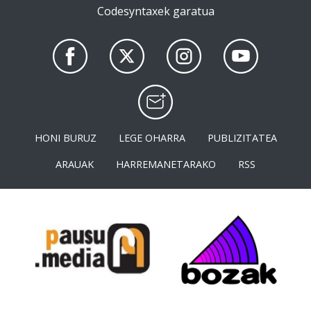
Codesyntaxek garatua
HONI BURUZ
LEGE OHARRA
PUBLIZITATEA
ARAUAK
HARREMANETARAKO
RSS