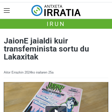
IRUN
JaionE jaialdi kuir
transfeminista sortu du
Lakaxitak
Aitor Errazkin
2024ko irailaren 25a