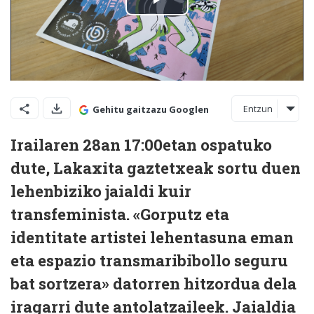
Entzun
Gehitu gaitzazu Googlen
Irailaren 28an 17:00etan ospatuko
dute, Lakaxita gaztetxeak sortu duen
lehenbiziko jaialdi kuir
transfeminista. «Gorputz eta
identitate artistei lehentasuna eman
eta espazio transmaribibollo seguru
bat sortzera» datorren hitzordua dela
iragarri dute antolatzaileek. Jaialdia