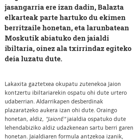
jasangarria ere izan dadin, Balazta
elkarteak parte hartuko du ekimen
berritzaile honetan, eta larunbatean
Moskutik abiatuko den jaialdi
ibiltaria, oinez ala txirrindaz egiteko
deia luzatu dute.
Lakaxita gaztetxea okupatu zutenekoa Jaion
kontzertu ibiltariarekin ospatu ohi dute urtero
udaberrian. Aldarrikapen desberdinak
plazaratzeko aukera izan ohi dute. Oraingo
honetan, aldiz,
"JaionE"
jaialdia ospatuko dute
lehendabiziko aldiz udazkenean sartu berri garen
honetan. Jaialdiaren formula antzekoa izanik,