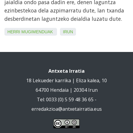
jaialdia ondo pasa dadin ere, denen laguntza
ezinbestekoa dela azpimarratu dute, lan txanda
desberdinetan laguntzeko deialdia luzatu dute.
HERRI MUGIMENDUAK
IRUN
Antxeta Irratia
18 Lekueder karrika | Eliza kalea, 10
64700 Hendaia | 20304 Irun
Tel: 0033 (0) 5 59 48 36 65 -
erredakzioa@antxetairratia.eus