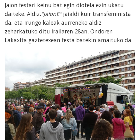
Jaion festari keinu bat egin diotela ezin ukatu
daiteke. Aldiz,
"JaionE"
jaialdi kuir transfeminista
da, eta Irungo kaleak aurreneko aldiz
zeharkatuko ditu irailaren 28an. Ondoren
Lakaxita gaztetexean festa batekin amaituko da.