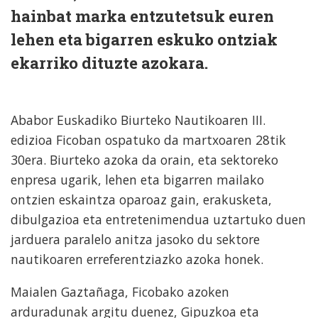
hainbat marka entzutetsuk euren
lehen eta bigarren eskuko ontziak
ekarriko dituzte azokara.
Ababor Euskadiko Biurteko Nautikoaren III.
edizioa Ficoban ospatuko da martxoaren 28tik
30era. Biurteko azoka da orain, eta sektoreko
enpresa ugarik, lehen eta bigarren mailako
ontzien eskaintza oparoaz gain, erakusketa,
dibulgazioa eta entretenimendua uztartuko duen
jarduera paralelo anitza jasoko du sektore
nautikoaren erreferentziazko azoka honek.
Maialen Gaztañaga, Ficobako azoken
arduradunak argitu duenez, Gipuzkoa eta