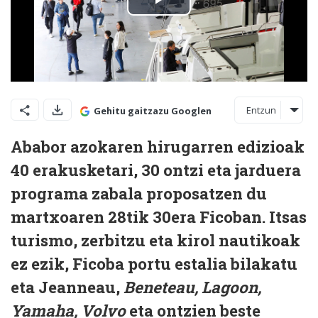
Entzun
Gehitu gaitzazu Googlen
Ababor azokaren hirugarren edizioak
40 erakusketari, 30 ontzi eta jarduera
programa zabala proposatzen du
martxoaren 28tik 30era Ficoban. Itsas
turismo, zerbitzu eta kirol nautikoak
ez ezik, Ficoba portu estalia bilakatu
eta Jeanneau,
Beneteau, Lagoon,
Yamaha, Volvo
eta ontzien beste