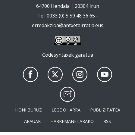
64700 Hendaia | 20304 Irun
Tel: 0033 (0) 5 59 48 36 65 -
erredakzioa@antxetairratia.eus
Codesyntaxek garatua
HONI BURUZ
LEGE OHARRA
PUBLIZITATEA
ARAUAK
HARREMANETARAKO
RSS