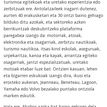
turismoa egitekoak eta uretako esperientzia edo
zerbitzuak ere. Antolatzaileek iragarri dutenez,
aurten 40 erakusketari eta 30 ontzi baino gehiago
bilduko ditu azokak, eta sektoreko azken
berrikuntzak deskubritzeko plataforma
paregabea izango da: motorrak, atoiak,
elektronika eta osagarriak, zerbitzu nautikoak,
turismo nautikoa, itsas-kirol eskolak, aseguruak,
urpekaritza, kanoa eta kayak, arrantza egiteko
osagarriak, jantzi espezializatuak, uretako
motoak etabar luze bat. Ontzien kasuan, lehen
eta bigarren eskukoak izango dira, ikusi eta
erosteko aukeran, Jeanneau, Beneteau, Lagoon,
Yamaha edo Volvo bezalako puntako ontziola
marken eskutik.
Hala ere, Ababor azoka bat baino gehiago dela