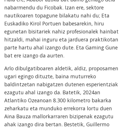
nabarmendu du Ficobak. Izan ere, sektore
nautikoaren topagune bilakatu nahi du; Eta
Euskadiko Kirol Portuen babesarekin, hiru
egunetan bisitariek nahiz profesionalek hainbat
hitzaldi, mahai inguru eta jarduera praktikotan
parte hartu ahal izango dute. Eta Gaming Gune
bat ere izango da aurten.
Arlo dibulgatiboaren aldetik, aldiz, proposamen
ugari egingo dituzte, baina muturreko
baldintzetan nabigatzen dutenen esperientziak
ezagutu ahal izango da. Batetik, 2024an
Atlantiko Ozeanoan 8.300 kilometro bakarka
zeharkatu eta munduko errekorra lortu duen
Aina Bauza mallorkarraren bizipenak ezagutu
ahak izango dira bertan. Bestetik, Guillermo