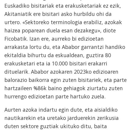
Euskadiko bisitariak eta erakusketariak ez ezik,
Akitaniatik ere bisitari asko hurbildu ohi da
urtero. «Sektoreko terminologia erabiliz, azokak
haizea poparean duela esan dezakegu», diote
Ficobatik. Izan ere, aurreko bi edizioetan
arrakasta lortu du, eta Ababor garrantzi handiko
ekitaldia bihurtu da eskualdean, guztira 80
erakusketari eta ia 10.000 bisitari erakarri
dituelarik. Ababor azokaren 2023ko edizioaren
balorazio baikorra egin zuten bisitariek, eta parte
hartzaileen %86k baino gehiagok ziurtatu zuten
hurrengo edizioetan parte hartuko zuela.
Aurten azoka indartu egin dute, eta aisialdiko
nautikarekin eta uretako jarduerekin zerikusia
duten sektore guztiak ukituko ditu, baita