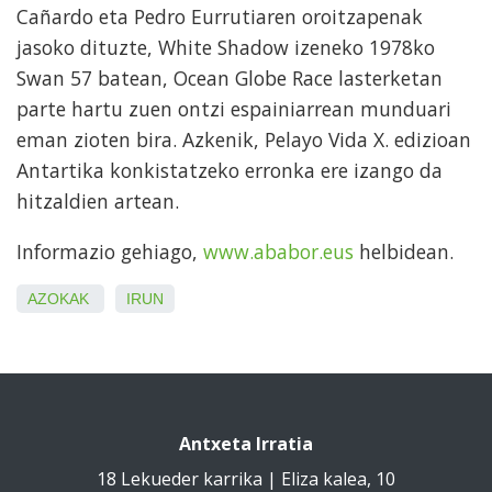
Cañardo eta Pedro Eurrutiaren oroitzapenak
jasoko dituzte, White Shadow izeneko 1978ko
Swan 57 batean, Ocean Globe Race lasterketan
parte hartu zuen ontzi espainiarrean munduari
eman zioten bira. Azkenik, Pelayo Vida X. edizioan
Antartika konkistatzeko erronka ere izango da
hitzaldien artean.
Informazio gehiago,
www.ababor.eus
helbidean.
AZOKAK
IRUN
Antxeta Irratia
18 Lekueder karrika | Eliza kalea, 10