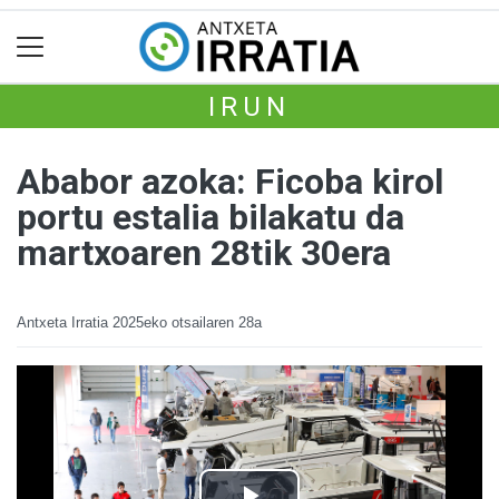
IRUN
Ababor azoka: Ficoba kirol
portu estalia bilakatu da
martxoaren 28tik 30era
Antxeta Irratia
2025eko otsailaren 28a