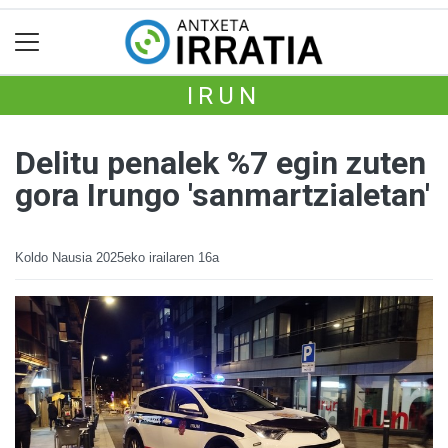
IRUN
Delitu penalek %7 egin zuten
gora Irungo 'sanmartzialetan'
Koldo Nausia
2025eko irailaren 16a