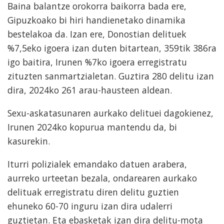
Baina balantze orokorra baikorra bada ere,
Gipuzkoako bi hiri handienetako dinamika
bestelakoa da. Izan ere, Donostian delituek
%7,5eko igoera izan duten bitartean, 359tik 386ra
igo baitira, Irunen %7ko igoera erregistratu
zituzten sanmartzialetan. Guztira 280 delitu izan
dira, 2024ko 261 arau-hausteen aldean.
Sexu-askatasunaren aurkako delituei dagokienez,
Irunen 2024ko kopurua mantendu da, bi
kasurekin.
Iturri polizialek emandako datuen arabera,
aurreko urteetan bezala, ondarearen aurkako
delituak erregistratu diren delitu guztien
ehuneko 60-70 inguru izan dira udalerri
guztietan. Eta ebasketak izan dira delitu-mota