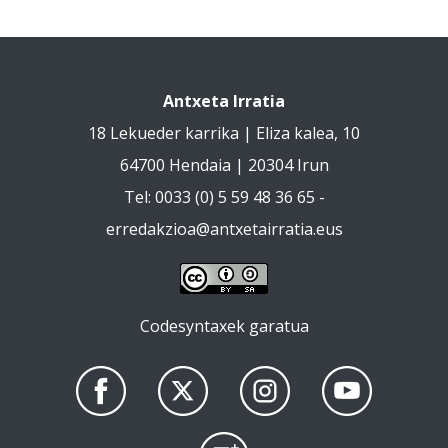
Antxeta Irratia
18 Lekueder karrika | Eliza kalea, 10
64700 Hendaia | 20304 Irun
Tel: 0033 (0) 5 59 48 36 65 -
erredakzioa@antxetairratia.eus
Codesyntaxek garatua