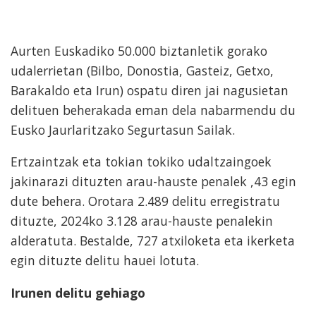
Aurten Euskadiko 50.000 biztanletik gorako
udalerrietan (Bilbo, Donostia, Gasteiz, Getxo,
Barakaldo eta Irun) ospatu diren jai nagusietan
delituen beherakada eman dela nabarmendu du
Eusko Jaurlaritzako Segurtasun Sailak.
Ertzaintzak eta tokian tokiko udaltzaingoek
jakinarazi dituzten arau-hauste penalek ,43 egin
dute behera. Orotara 2.489 delitu erregistratu
dituzte, 2024ko 3.128 arau-hauste penalekin
alderatuta. Bestalde, 727 atxiloketa eta ikerketa
egin dituzte delitu hauei lotuta.
Irunen delitu gehiago