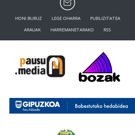
HONI BURUZ
LEGE OHARRA
PUBLIZITATEA
ARAUAK
HARREMANETARAKO
RSS