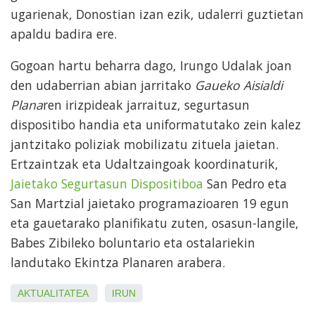
ugarienak, Donostian izan ezik, udalerri guztietan
apaldu badira ere.
Gogoan hartu beharra dago, Irungo Udalak joan
den udaberrian abian jarritako
Gaueko Aisialdi
Plana
ren irizpideak jarraituz, segurtasun
dispositibo handia eta uniformatutako zein kalez
jantzitako poliziak mobilizatu zituela jaietan.
Ertzaintzak eta Udaltzaingoak koordinaturik,
Jaietako Segurtasun Dispositiboa
San Pedro eta
San Martzial jaietako programazioaren 19 egun
eta gauetarako planifikatu zuten, osasun-langile,
Babes Zibileko boluntario eta ostalariekin
landutako Ekintza Planaren arabera.
AKTUALITATEA
IRUN