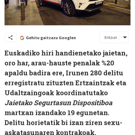
Entzun
Gehitu gaitzazu Googlen
Euskadiko hiri handienetako jaietan,
oro har, arau-hauste penalak %20
apaldu badira ere, Irunen 280 delitu
erregistratu zituzten Ertzaintzak eta
Udaltzaingoak koordinatutako
Jaietako Segurtasun Dispositiboa
martxan izandako 19 egunetan.
Delitu horietatik bi izan ziren sexu-
askatasunaren kontrakoak.