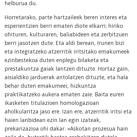
helburua du.
Horretarako, parte hartzaileek beren interes eta
esperientzien berri ematen diote elkarri; hiriko
ohituren, kulturaren, baliabideen eta zerbitzuen
berri jasotzen dute. Eta aldi berean, Irunen bizi
eta integratzeko atzerritik iritsitako emakumeek
ezinbestekoa duten enplegu bilaketa eta
prestakuntza gaiak lantzen dituzte. Hortaz gain,
aisialdiko jarduerak antolatzen dituzte, eta hala
behar duten emakumeei, hizkuntza
praktikatzeko aukera ematen zaie. Baita euren
ikasketen titulazioen homologazioan
aholkularitza jaso ere. Izan ere, atzerritik iritsi eta
haien lanbidean ezin lan egin izateak,
prekarizazioa ohi dakar. «Askotan prozesua hain
zaila da, hutsetik hastea erabakitzen dutela,