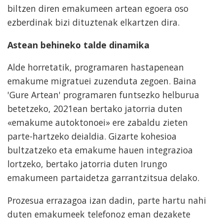
biltzen diren emakumeen artean egoera oso
ezberdinak bizi dituztenak elkartzen dira.
Astean behineko talde dinamika
Alde horretatik, programaren hastapenean
emakume migratuei zuzenduta zegoen. Baina
'Gure Artean' programaren funtsezko helburua
betetzeko, 2021ean bertako jatorria duten
«emakume autoktonoei» ere zabaldu zieten
parte-hartzeko deialdia. Gizarte kohesioa
bultzatzeko eta emakume hauen integrazioa
lortzeko, bertako jatorria duten Irungo
emakumeen partaidetza garrantzitsua delako.
Prozesua errazagoa izan dadin, parte hartu nahi
duten emakumeek telefonoz eman dezakete