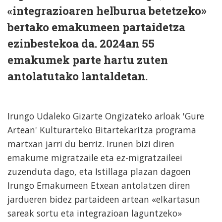
«integrazioaren helburua betetzeko»
bertako emakumeen partaidetza
ezinbestekoa da. 2024an 55
emakumek parte hartu zuten
antolatutako lantaldetan.
Irungo Udaleko Gizarte Ongizateko arloak 'Gure
Artean' Kulturarteko Bitartekaritza programa
martxan jarri du berriz. Irunen bizi diren
emakume migratzaile eta ez-migratzaileei
zuzenduta dago, eta Istillaga plazan dagoen
Irungo Emakumeen Etxean antolatzen diren
jardueren bidez partaideen artean «elkartasun
sareak sortu eta integrazioan laguntzeko»