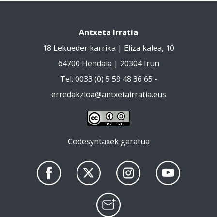
Antxeta Irratia
18 Lekueder karrika | Eliza kalea, 10
64700 Hendaia | 20304 Irun
Tel: 0033 (0) 5 59 48 36 65 -
erredakzioa@antxetairratia.eus
Codesyntaxek garatua