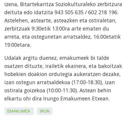
izena, Bitartekaritza Soziokulturaleko zerbitzura
deituta edo idatzita 943 505 635 / 602 218 196.
Astelehen, astearte, asteazken eta ostiraletan,
zerbitzuak 9:30etik 13:00ra arte ematen du
arreta, eta ostegunetan arratsaldez, 16:00etatik
19:00etara.
Udalak argitu duenez, emakumeek bi talde
osatzen dituzte, irailetik ekainera, eta bakoitzak
hobekien doakion ordutegia aukeratzen dezake,
izan ostegun arratsaldekoa (17:00-18:30), izan
ostirala goizekoa (10:00-11:30). Astean behin
elkartu ohi dira Irungo Emakumeen Etxean.
EMAKUMEA
IRUN