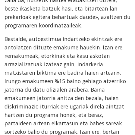
beste ikasketa batzuk hasi, eta bitartean lan
prekarioak egitera behartuak daude», azaltzen du
programaren koordinatzaileak.
Bestalde, autoestimua indartzeko ekintzak ere
antolatzen dituzte emakume hauekin. Izan ere,
«emakumeak, etorkinak eta kasu askotan
arrazializatuak izateaz gain, indarkeria
matxistaren biktima ere badira haien artean».
Irungo emakumeen %15 baino gehiago atzerriko
jatorria du datu ofizialen arabera. Baina
emakumeen jatorria anitza den bezala, haien
diskriminazio iturriak ere ugariak direla aintzat
hartzen du programa honek, eta beraz,
partaideen artean elkartasun eta babes sareak
sortzeko balio du programak. Izan ere, bertan