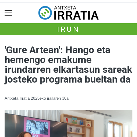
IRUN
'Gure Artean': Hango eta
hemengo emakume
irundarren elkartasun sareak
josteko programa bueltan da
Antxeta Irratia
2025eko irailaren 30a