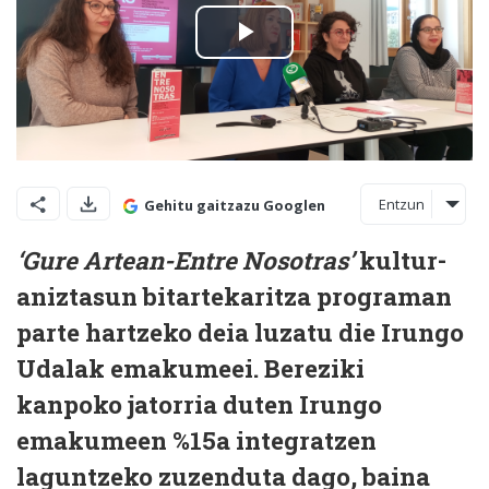
Entzun
Gehitu gaitzazu Googlen
‘Gure Artean-Entre Nosotras’
kultur-
aniztasun bitartekaritza programan
parte hartzeko deia luzatu die Irungo
Udalak emakumeei. Bereziki
kanpoko jatorria duten Irungo
emakumeen %15a integratzen
laguntzeko zuzenduta dago, baina