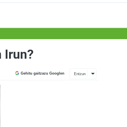
 Irun?
Gehitu gaitzazu Googlen
Entzun