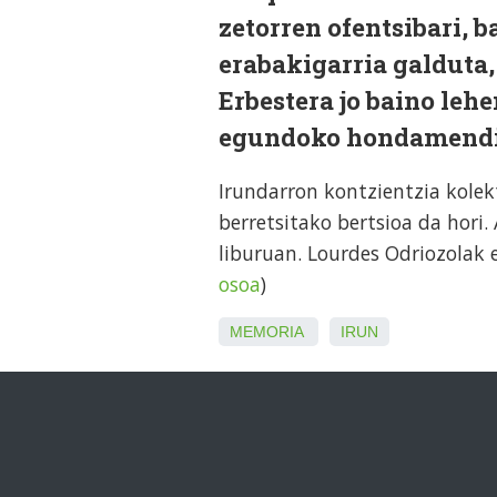
zetorren ofentsibari, 
erabakigarria galduta,
Erbestera jo baino lehe
egundoko hondamendia
Irundarron kontzientzia kolekt
berretsitako bertsioa da hori.
liburuan. Lourdes Odriozolak e
osoa
)
MEMORIA
IRUN