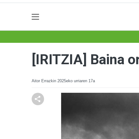
[IRITZIA] Baina o
Aitor Errazkin
2025eko urriaren 17a