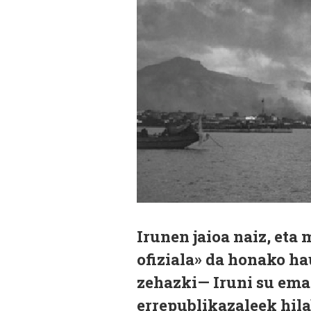
Irunen jaioa naiz, et
ofiziala» da honako ha
zehazki— Iruni su eman
errepublikazaleek hila