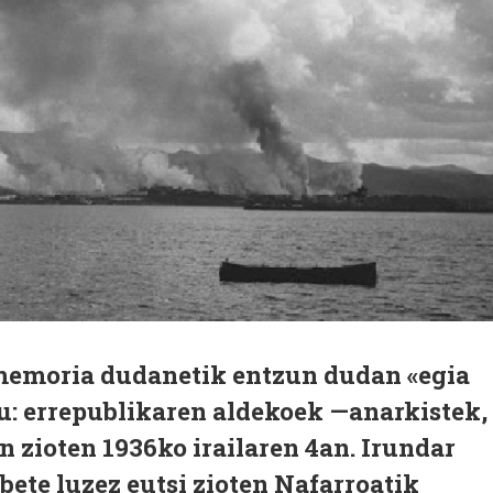
a memoria dudanetik entzun dudan «egia
u: errepublikaren aldekoek —anarkistek,
 zioten 1936ko irailaren 4an. Irundar
bete luzez eutsi zioten Nafarroatik