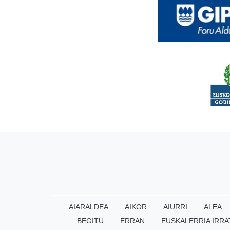
AIARALDEA
AIKOR
AIURRI
ALEA
BEGITU
ERRAN
EUSKALERRIA IRRA