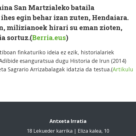
baina San Martzialeko bataila
 ihes egin behar izan zuten, Hendaiara.
n, milizianoek hirari su eman zioten,
 sortuz.(
Berria.eus
)
iboan finkaturiko ideia ez ezik, historialariek
 Adibide esanguratsua dugu Historia de Irun (2014)
ta Sagrario Arrizabalagak idatzia da testua.(
Artikulu
Antxeta Irratia
18 Lekueder karrika | Eliza kalea, 10