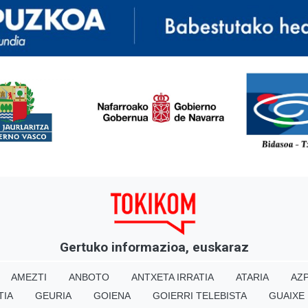
<
Gertuko informazioa, euskaraz
AMEZTI
ANBOTO
ANTXETA IRRATIA
ATARIA
AZP
TIA
GEURIA
GOIENA
GOIERRI TELEBISTA
GUAIXE