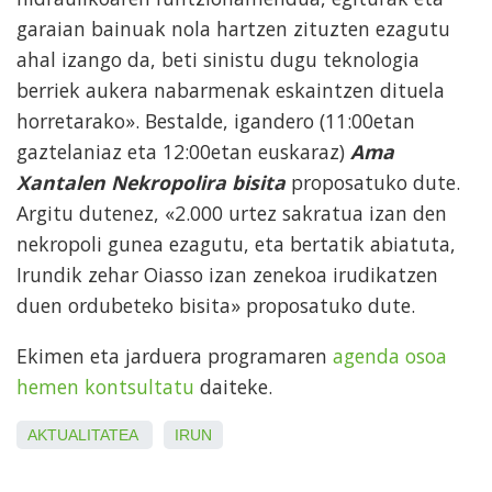
garaian bainuak nola hartzen zituzten ezagutu
ahal izango da, beti sinistu dugu teknologia
berriek aukera nabarmenak eskaintzen dituela
horretarako». Bestalde, igandero (11:00etan
gaztelaniaz eta 12:00etan euskaraz)
Ama
Xantalen Nekropolira bisita
proposatuko dute.
Argitu dutenez, «2.000 urtez sakratua izan den
nekropoli gunea ezagutu, eta bertatik abiatuta,
Irundik zehar Oiasso izan zenekoa irudikatzen
duen ordubeteko bisita» proposatuko dute.
Ekimen eta jarduera programaren
agenda osoa
hemen kontsultatu
daiteke.
AKTUALITATEA
IRUN