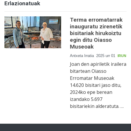
Erlazionatuak
Terma erromatarrak
inauguratu zirenetik
bisitariak hirukoiztu
egin ditu Oiasso
Museoak
Antxeta Irratia
2025 urr 01
IRUN
Joan den apiriletik irailera
bitartean Oiasso
Erromatar Museoak
14.620 bisitari jaso ditu,
2024ko epe berean
izandako 5.697
bisitariekin alderatuta. …