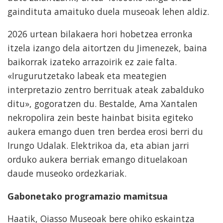
gaindituta amaituko duela museoak lehen aldiz.
2026 urtean bilakaera hori hobetzea erronka
itzela izango dela aitortzen du Jimenezek, baina
baikorrak izateko arrazoirik ez zaie falta.
«Irugurutzetako labeak eta meategien
interpretazio zentro berrituak ateak zabalduko
ditu», gogoratzen du. Bestalde, Ama Xantalen
nekropolira zein beste hainbat bisita egiteko
aukera emango duen tren berdea erosi berri du
Irungo Udalak. Elektrikoa da, eta abian jarri
orduko aukera berriak emango dituelakoan
daude museoko ordezkariak.
Gabonetako programazio mamitsua
Haatik, Oiasso Museoak bere ohiko eskaintza