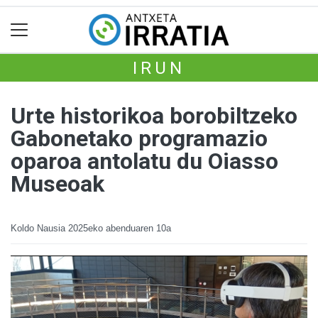
IRUN
Urte historikoa borobiltzeko
Gabonetako programazio
oparoa antolatu du Oiasso
Museoak
Koldo Nausia
2025eko abenduaren 10a