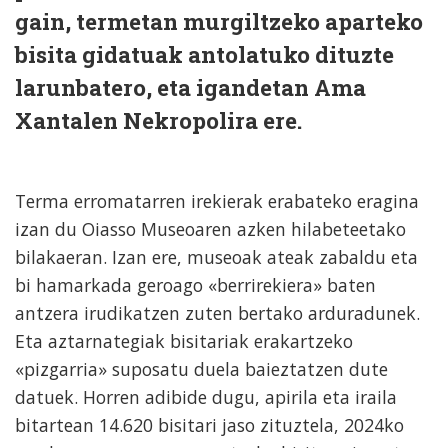
gain, termetan murgiltzeko aparteko
bisita gidatuak antolatuko dituzte
larunbatero, eta igandetan Ama
Xantalen Nekropolira ere.
Terma erromatarren irekierak erabateko eragina
izan du Oiasso Museoaren azken hilabeteetako
bilakaeran. Izan ere, museoak ateak zabaldu eta
bi hamarkada geroago «berrirekiera» baten
antzera irudikatzen zuten bertako arduradunek.
Eta aztarnategiak bisitariak erakartzeko
«pizgarria» suposatu duela baieztatzen dute
datuek. Horren adibide dugu, apirila eta iraila
bitartean 14.620 bisitari jaso zituztela, 2024ko