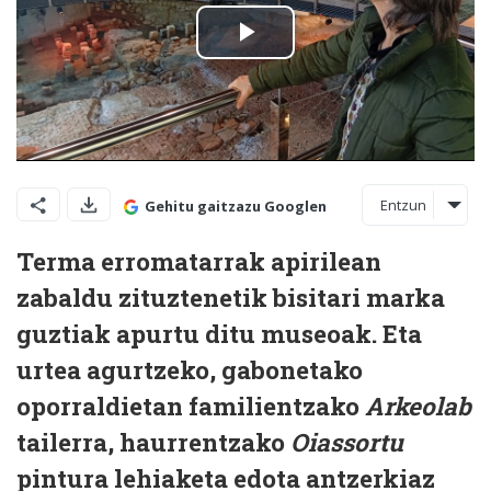
Entzun
Gehitu gaitzazu Googlen
Terma erromatarrak apirilean
zabaldu zituztenetik bisitari marka
guztiak apurtu ditu museoak. Eta
urtea agurtzeko, gabonetako
oporraldietan familientzako
Arkeolab
tailerra, haurrentzako
Oiassortu
pintura lehiaketa edota antzerkiaz