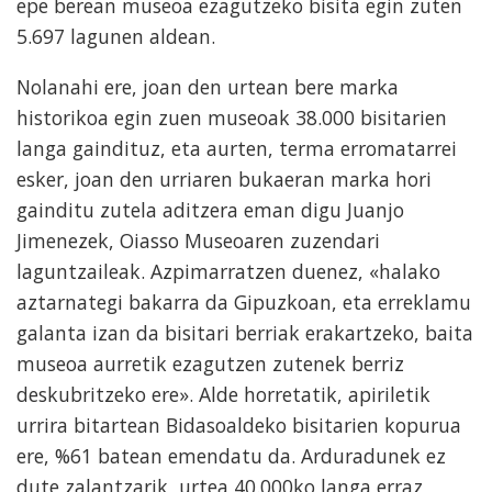
epe berean museoa ezagutzeko bisita egin zuten
5.697 lagunen aldean.
Nolanahi ere, joan den urtean bere marka
historikoa egin zuen museoak 38.000 bisitarien
langa gaindituz, eta aurten, terma erromatarrei
esker, joan den urriaren bukaeran marka hori
gainditu zutela aditzera eman digu Juanjo
Jimenezek, Oiasso Museoaren zuzendari
laguntzaileak. Azpimarratzen duenez, «halako
aztarnategi bakarra da Gipuzkoan, eta erreklamu
galanta izan da bisitari berriak erakartzeko, baita
museoa aurretik ezagutzen zutenek berriz
deskubritzeko ere». Alde horretatik, apiriletik
urrira bitartean Bidasoaldeko bisitarien kopurua
ere, %61 batean emendatu da. Arduradunek ez
dute zalantzarik, urtea 40.000ko langa erraz