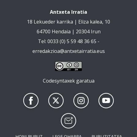
Antxeta Irratia
18 Lekueder karrika | Eliza kalea, 10
64700 Hendaia | 20304 Irun
Tel: 0033 (0) 5 59 48 36 65 -
erredakzioa@antxetairratia.eus
Codesyntaxek garatua
HONI BURUZ
LEGE OHARRA
PUBLIZITATEA