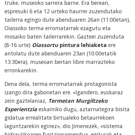
truke, museoko sarrera barne. Era berean,
espresuki 6 eta 12 urteko haurrei zuzendutako
tailerra egingo dute abenduaren 26an (11:00etan),
Oiassoko terma erromatarrak ezagutu eta
mosaiko baten tailerrarekin. Gazteei zuzenduta
(8-16 urte)
Oiassortu
pintura lehiaketa
ere
antolatu dute abenduaren 23an (10:00etatik
13:30era), museoan bertan libre marrazteko
erronkarekin.
Dena dela, terma erromatarrak protagonista
izango dira gabonetan ere. «Igandero, euskaraz
zein gaztelaniaz,
Termetan Murgiltzeko
Esperientzia
eskainiko dugu, aztarnategira bisita
gidatua errealitate birtualeko betaurrekoen
laguntzarekin eginez», dio Jimenezek, «sistema
hidraulikoaren funtzionamendua, egiturak eta