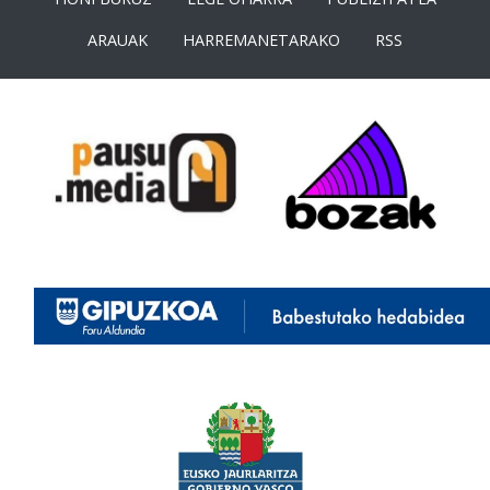
ARAUAK
HARREMANETARAKO
RSS
<