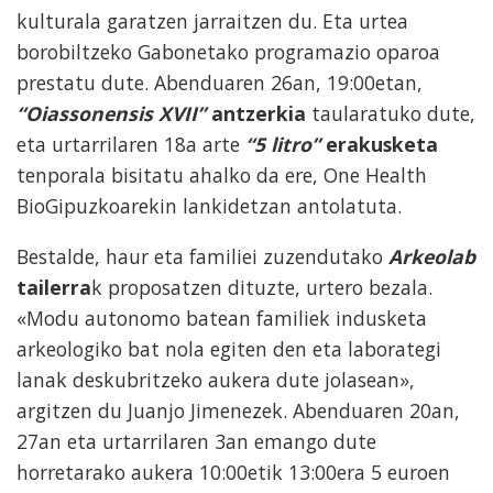
kulturala garatzen jarraitzen du. Eta urtea
borobiltzeko Gabonetako programazio oparoa
prestatu dute. Abenduaren 26an, 19:00etan,
“Oiassonensis XVII”
antzerkia
taularatuko dute,
eta urtarrilaren 18a arte
“5 litro”
erakusketa
tenporala bisitatu ahalko da ere, One Health
BioGipuzkoarekin lankidetzan antolatuta.
Bestalde, haur eta familiei zuzendutako
Arkeolab
tailerra
k proposatzen dituzte, urtero bezala.
«Modu autonomo batean familiek indusketa
arkeologiko bat nola egiten den eta laborategi
lanak deskubritzeko aukera dute jolasean»,
argitzen du Juanjo Jimenezek. Abenduaren 20an,
27an eta urtarrilaren 3an emango dute
horretarako aukera 10:00etik 13:00era 5 euroen