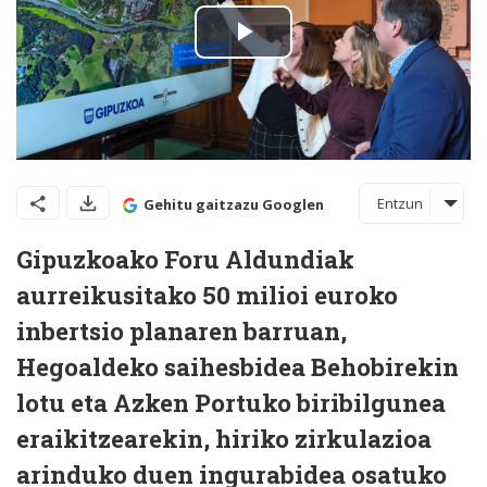
Entzun
Gehitu gaitzazu Googlen
Gipuzkoako Foru Aldundiak
aurreikusitako 50 milioi euroko
inbertsio planaren barruan,
Hegoaldeko saihesbidea Behobirekin
lotu eta Azken Portuko biribilgunea
eraikitzearekin, hiriko zirkulazioa
arinduko duen ingurabidea osatuko