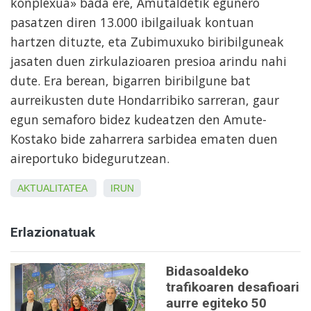
konplexua» bada ere, Amutaldetik egunero
pasatzen diren 13.000 ibilgailuak kontuan
hartzen dituzte, eta Zubimuxuko biribilguneak
jasaten duen zirkulazioaren presioa arindu nahi
dute. Era berean, bigarren biribilgune bat
aurreikusten dute Hondarribiko sarreran, gaur
egun semaforo bidez kudeatzen den Amute-
Kostako bide zaharrera sarbidea ematen duen
aireportuko bidegurutzean.
AKTUALITATEA
IRUN
Erlazionatuak
Bidasoaldeko
trafikoaren desafioari
aurre egiteko 50