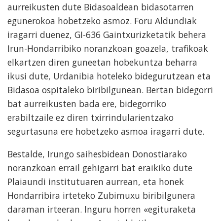
aurreikusten dute Bidasoaldean bidasotarren
egunerokoa hobetzeko asmoz. Foru Aldundiak
iragarri duenez, GI-636 Gaintxurizketatik behera
Irun-Hondarribiko noranzkoan goazela, trafikoak
elkartzen diren guneetan hobekuntza beharra
ikusi dute, Urdanibia hoteleko bidegurutzean eta
Bidasoa ospitaleko biribilgunean. Bertan bidegorri
bat aurreikusten bada ere, bidegorriko
erabiltzaile ez diren txirrindularientzako
segurtasuna ere hobetzeko asmoa iragarri dute.
Bestalde, Irungo saihesbidean Donostiarako
noranzkoan errail gehigarri bat eraikiko dute
Plaiaundi institutuaren aurrean, eta honek
Hondarribira irteteko Zubimuxu biribilgunera
daraman irteeran. Inguru horren «egituraketa