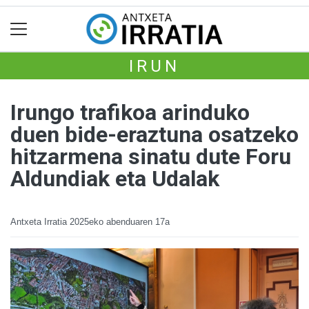
IRUN
Irungo trafikoa arinduko
duen bide-eraztuna osatzeko
hitzarmena sinatu dute Foru
Aldundiak eta Udalak
Antxeta Irratia
2025eko abenduaren 17a