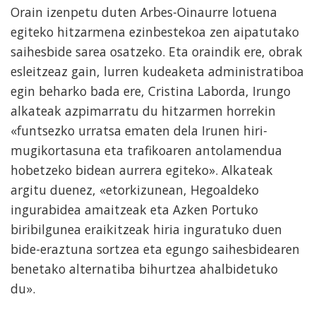
Orain izenpetu duten Arbes-Oinaurre lotuena
egiteko hitzarmena ezinbestekoa zen aipatutako
saihesbide sarea osatzeko. Eta oraindik ere, obrak
esleitzeaz gain, lurren kudeaketa administratiboa
egin beharko bada ere, Cristina Laborda, Irungo
alkateak azpimarratu du hitzarmen horrekin
«funtsezko urratsa ematen dela Irunen hiri-
mugikortasuna eta trafikoaren antolamendua
hobetzeko bidean aurrera egiteko». Alkateak
argitu duenez, «etorkizunean, Hegoaldeko
ingurabidea amaitzeak eta Azken Portuko
biribilgunea eraikitzeak hiria inguratuko duen
bide-eraztuna sortzea eta egungo saihesbidearen
benetako alternatiba bihurtzea ahalbidetuko
du».