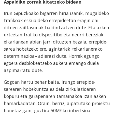
Aspaldiko zorrak kitatzeko bidean
Irun Gipuzkoako bigarren hiria izanik, mugaldeko
trafikoak eskualdeko errepideetan eragin ohi
dituen zailtasunak baldintzatzen dute. Eta azken
urteetan trafiko dispositibo eta neurri bereziak
elkarlanean abian jarri dituzten bezala, errepide-
sarea hobetzeko ere, agintariek «elkarlanerako
determinazioa» adierazi dute. Horrek egungo
egoera desblokeatzeko aukera emango duela
azpimarratu dute.
Gogoan hartu behar baita, Irungo errepide-
sarearen hobekuntza ez dela zirkulazioaren
kopuru eta garapenaren tamainakoa izan azken
hamarkadatan. Orain, berriz, aipatutako proiektu
honetaz gain, guztira 50M€ko inbertsioa