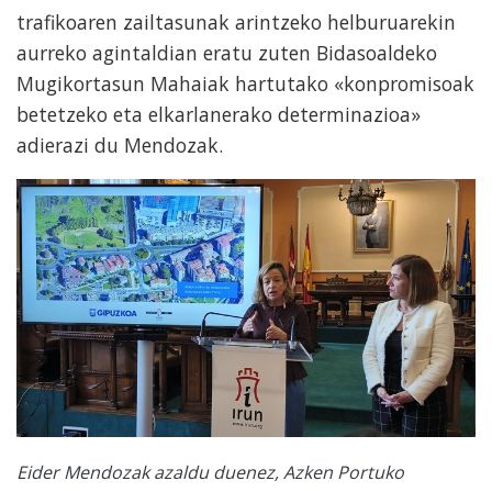
trafikoaren zailtasunak arintzeko helburuarekin
aurreko agintaldian eratu zuten Bidasoaldeko
Mugikortasun Mahaiak hartutako «konpromisoak
betetzeko eta elkarlanerako determinazioa»
adierazi du Mendozak.
Eider Mendozak azaldu duenez, Azken Portuko