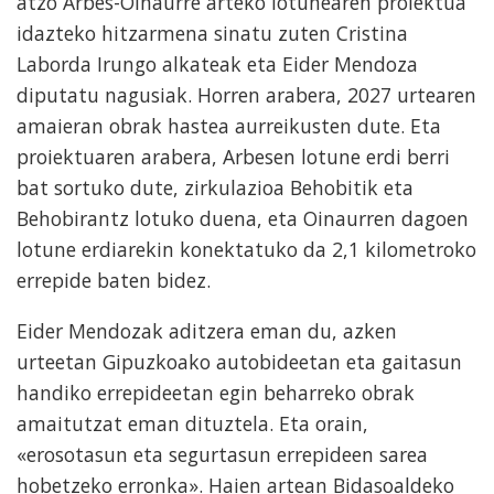
atzo Arbes-Oinaurre arteko lotunearen proiektua
idazteko hitzarmena sinatu zuten Cristina
Laborda Irungo alkateak eta Eider Mendoza
diputatu nagusiak. Horren arabera, 2027 urtearen
amaieran obrak hastea aurreikusten dute. Eta
proiektuaren arabera, Arbesen lotune erdi berri
bat sortuko dute, zirkulazioa Behobitik eta
Behobirantz lotuko duena, eta Oinaurren dagoen
lotune erdiarekin konektatuko da 2,1 kilometroko
errepide baten bidez.
Eider Mendozak aditzera eman du, azken
urteetan Gipuzkoako autobideetan eta gaitasun
handiko errepideetan egin beharreko obrak
amaitutzat eman dituztela. Eta orain,
«erosotasun eta segurtasun errepideen sarea
hobetzeko erronka». Haien artean Bidasoaldeko