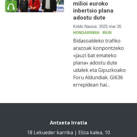
milioi euroko
inbertsio plana
adostu dute
Koldo Nausia
2025 mar 26
HONDARRIBIA
IRUN
Bidasoaldeko trafiko
arazoak konpontzeko
«jauzi bat emateko
plana» adostu dute
udalek eta Gipuzkoako
Foru Aldundiak. GI636
errepidean hai…
Antxeta Irratia
18 Lekueder karrika | Eliza kalea, 10