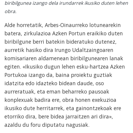
biribilgunea izango dela irundarrek ikusiko duten lehen
obra.
Alde horretatik, Arbes-Oinaurreko lotunearekin
batera, zirkulazioa Azken Portun eraikiko duten
biribilgune berri batekin bideratuko dutenez,
aurretik hasiko dira Irungo Udaltzaingoaren
komisariaren aldamenean biribilgunearen lanak
egiten. «Ikusiko dugun lehen esku-hartzea Azken
Portukoa izango da, baina proiektu guztiak
idatzita edo idazteko bidean daude, oso
aurreratuak, eta eman beharreko pausoak
konplexuak badira ere, obra honen exekuzioa
ikusiko dute herritarrek, eta gainontzekoak ere
etorriko dira, bere bidea jarraitzen ari dira»,
azaldu du foru diputatu nagusiak.