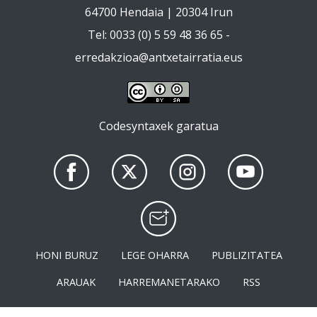
64700 Hendaia | 20304 Irun
Tel: 0033 (0) 5 59 48 36 65 -
erredakzioa@antxetairratia.eus
Codesyntaxek garatua
HONI BURUZ
LEGE OHARRA
PUBLIZITATEA
ARAUAK
HARREMANETARAKO
RSS