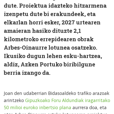
dute. Proiektua idazteko hitzarmena
izenpetu dute bi erakundeek, eta
elkarlan horri esker, 2027 urtearen
amaieran hasiko dituzte 2,1
kilometroko errepidearen obrak
Arbes-Oinaurre lotunea osatzeko.
Ikusiko dugun lehen esku-hartzea,
aldiz, Azken Portuko biribilgune
berria izango da.
Joan den udaberrian Bidasoaldeko trafiko arazoak
arintzeko
Gipuzkoako Foru Aldundiak iragarritako
50 milioi euroko inbertsio plana
aurrera doa, eta