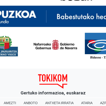
<
Gertuko informazioa, euskaraz
AMEZTI
ANBOTO
ANTXETA IRRATIA
ATARIA
AZP