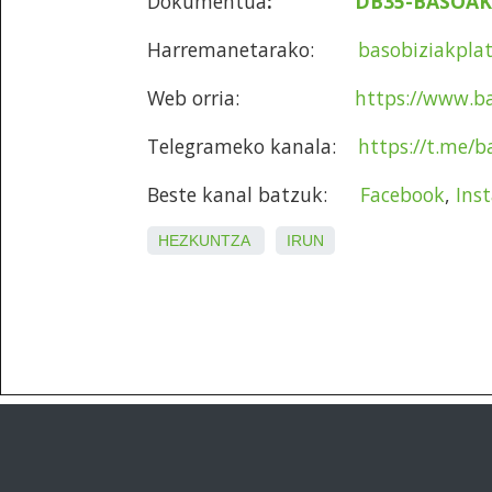
Dokumentua
:
DB35-BASOAK
Harremanetarako:
basobiziakpl
Web orria:
https://www.ba
Telegrameko kanala:
https://t.me/
Beste kanal batzuk:
Facebook
,
Ins
HEZKUNTZA
IRUN