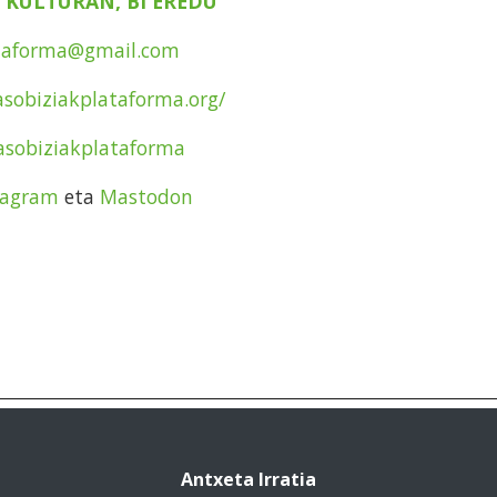
 KULTURAN, BI EREDU
ataforma@gmail.com
sobiziakplataforma.org/
basobiziakplataforma
tagram
eta
Mastodon
Antxeta Irratia