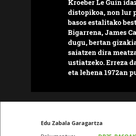
Kroeber Le Guin ida
distopikoa, non lur
basos estalitako bes
Bigarrena, James C
dugu, bertan gizaki
saiatzen dira meatza
ustiatzeko. Erreza d
eta lehena 1972an p
Edu Zabala Garagartza