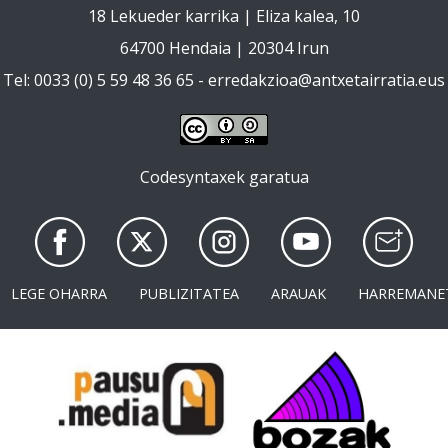
18 Lekueder karrika | Eliza kalea, 10
64700 Hendaia | 20304 Irun
Tel: 0033 (0) 5 59 48 36 65 -
erredakzioa@antxetairratia.eus
Codesyntaxek garatua
LEGE OHARRA
PUBLIZITATEA
ARAUAK
HARREMANE