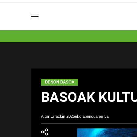
DENON BASOA
BASOAK KULTU
Aitor Errazkin
2025eko abenduaren 5a