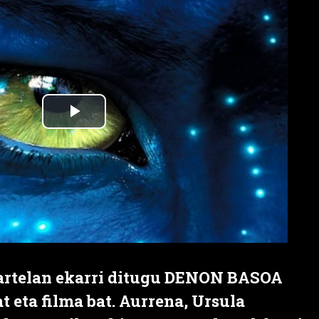
 artelan ekarri ditugu DENON BASOA
at eta filma bat. Aurrena, Ursula