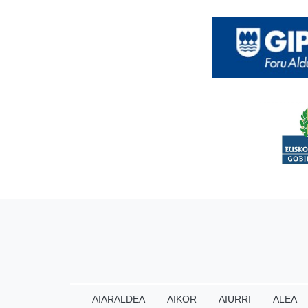
AIARALDEA
AIKOR
AIURRI
ALEA