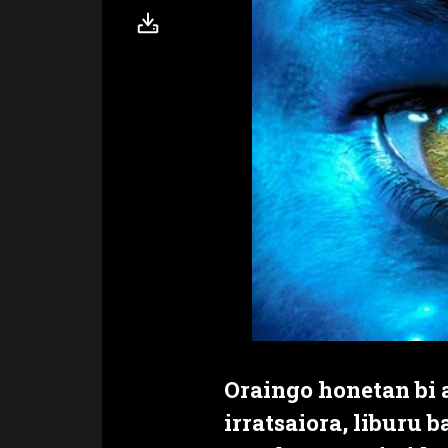
Oraingo honetan bi
irratsaiora, liburu b