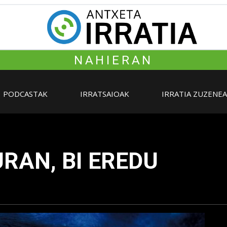
NAHIERAN
PODCASTAK
IRRATSAIOAK
IRRATIA ZUZENE
RAN, BI EREDU