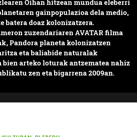
zlearen Oihan hitzean mundua eleberri
 planetaren gainpopulazioa dela medio,
te batera doaz kolonizatzera.
ameron zuzendariaren AVATAR filma
ak, Pandora planeta kolonizatzen
ritza eta baliabide naturalak
a bien arteko loturak antzematea nahiz
ublikatu zen eta bigarrena 2009an.