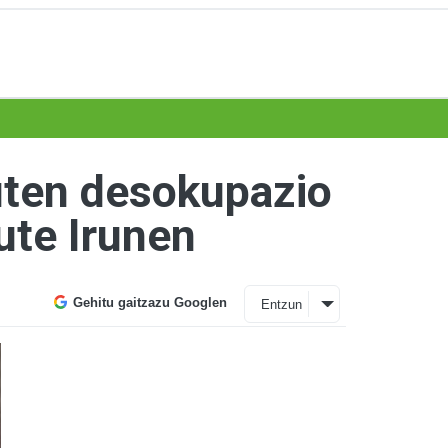
zuten desokupazio
ute Irunen
Gehitu gaitzazu Googlen
Entzun