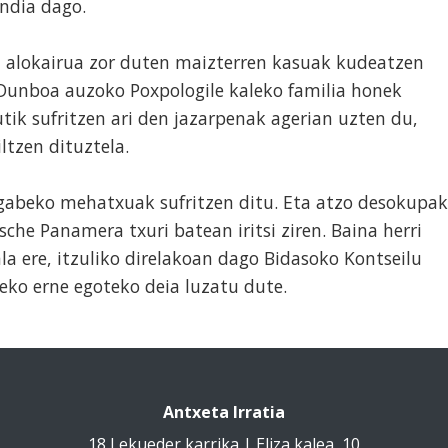
andia dago.
ta alokairua zor duten maizterren kasuak kudeatzen
 Dunboa auzoko Poxpologile kaleko familia honek
ik sufritzen ari den jazarpenak agerian uzten du,
ltzen dituztela.
gabeko mehatxuak sufritzen ditu. Eta atzo desokupa
sche Panamera txuri batean iritsi ziren. Baina herri
la ere, itzuliko direlakoan dago Bidasoko Kontseilu
teko erne egoteko deia luzatu dute.
Antxeta Irratia
18 Lekueder karrika | Eliza kalea, 10