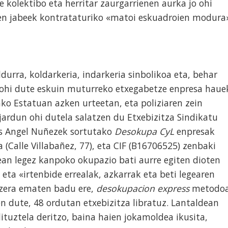
te kolektibo eta herritar zaurgarrienen aurka jo ohi
zen jabeek kontrataturiko «matoi eskuadroien modura
ldurra, koldarkeria, indarkeria sinbolikoa eta, behar
li ohi dute eskuin muturreko etxegabetze enpresa haue
ko Estatuan azken urteetan, eta poliziaren zein
 jardun ohi dutela salatzen du Etxebizitza Sindikatu
is Angel Nuñezek sortutako
Desokupa CyL
enpresak
a (Calle Villabañez, 77), eta CIF (B16706525) zenbaki
ean legez kanpoko okupazio bati aurre egiten dioten
, eta «irtenbide errealak, azkarrak eta beti legearen
tzera ematen badu ere,
desokupacion express
metodo
 dute, 48 ordutan etxebizitza libratuz. Lantaldean
ituztela deritzo, baina haien jokamoldea ikusita,