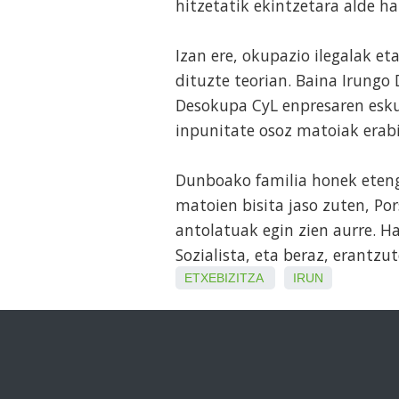
hitzetatik ekintzetara alde h
Izan ere, okupazio ilegalak e
dituzte teorian. Baina Irungo
Desokupa CyL enpresaren eskut
inpunitate osoz matoiak erabi
Dunboako familia honek eten
matoien bisita jaso zuten, Por
antolatuak egin zien aurre. Ha
Sozialista, eta beraz, erantzu
ETXEBIZITZA
IRUN