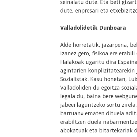
seinalatu dute. Eta beti gizar
dute, enpresari eta etxebizit
Valladolidetik Dunboara
Alde horretatik, jazarpena, be
izanez gero, fisikoa ere erabi
Halakoak ugaritu dira Espaina
agintarien konplizitatearekin
Sozialistak. Kasu honetan, Lu
Valladoliden du egoitza sozial
legala du, baina bere webgun
jabeei laguntzeko sortu zirela
barruan» ematen dituela adi
erabiltzen duela nabarmentzen
abokatuak eta bitartekariak d