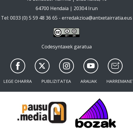
64700 Hendaia | 20304 Irun
Tel: 0033 (0) 5 59 48 36 65 -
erredakzioa@antxetairratia.eus
Codesyntaxek garatua
LEGE OHARRA
PUBLIZITATEA
ARAUAK
HARREMANE