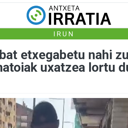
IRUN
i bat etxegabetu nahi 
atoiak uxatzea lortu d