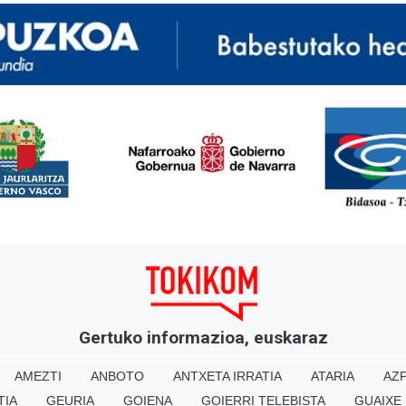
<
Gertuko informazioa, euskaraz
AMEZTI
ANBOTO
ANTXETA IRRATIA
ATARIA
AZP
TIA
GEURIA
GOIENA
GOIERRI TELEBISTA
GUAIXE