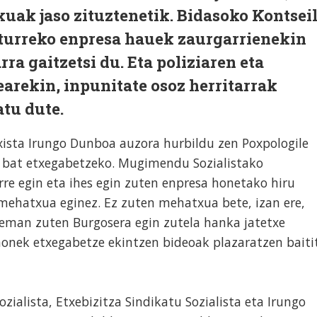
uak jaso zituztenetik. Bidasoko Kontsei
turreko enpresa hauek zaurgarrienekin
ra gaitzetsi du. Eta poliziaren eta
earekin, inpunitate osoz herritarrak
atu dute.
ista Irungo Dunboa auzora hurbildu zen Poxpologile
ia bat etxegabetzeko. Mugimendu Sozialistako
rre egin eta ihes egin zuten enpresa honetako hiru
mehatxua eginez. Ez zuten mehatxua bete, izan ere,
a eman zuten Burgosera egin zutela hanka jatetxe
honek etxegabetze ekintzen bideoak plazaratzen baiti
ozialista, Etxebizitza Sindikatu Sozialista eta Irungo