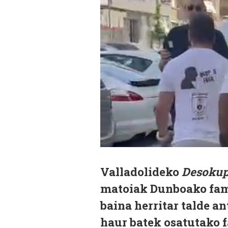
Valladolideko
Desoku
matoiak Dunboako famil
baina herritar talde an
haur batek osatutako f