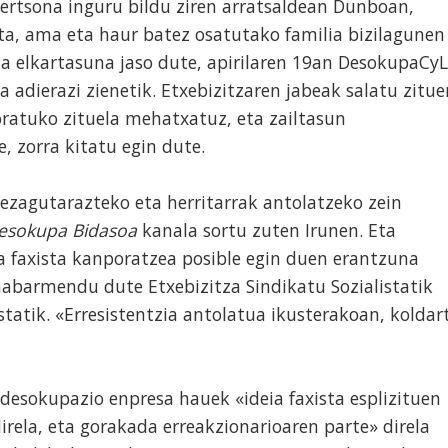
pertsona inguru bildu ziren arratsaldean Dunboan,
aita, ama eta haur batez osatutako familia bizilagunen
ta elkartasuna jaso dute, apirilaren 19an DesokupaCyL
adierazi zienetik. Etxebizitzaren jabeak salatu zitue
ratuko zituela mehatxatuz, eta zailtasun
, zorra kitatu egin dute.
 ezagutarazteko eta herritarrak antolatzeko zein
Desokupa Bidasoa
kanala sortu zuten Irunen. Eta
 faxista kanporatzea posible egin duen erantzuna
nabarmendu dute Etxebizitza Sindikatu Sozialistatik
statik. «Erresistentzia antolatua ikusterakoan, koldar
a desokupazio enpresa hauek «ideia faxista esplizituen
rela, eta gorakada erreakzionarioaren parte» direla