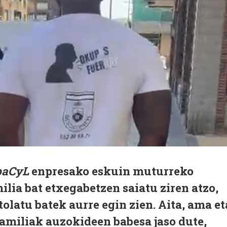
paCyL
enpresako eskuin muturreko
ia bat etxegabetzen saiatu ziren atzo,
tolatu batek aurre egin zien. Aita, ama et
amiliak auzokideen babesa jaso dute,