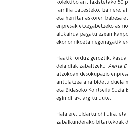
kolektibo antifaxistetako 50 
familia babesteko. Izan ere, 
eta herritar askoren babesa e
enpresak etxegabetzeko asmoa 
alokairua pagatu ezean kanpo
ekonomikoetan egonagatik ere
Haatik, orduz geroztik, kasua
deialdiak zabaltzeko,
Alerta 
atzokoan desokupazio enpresa
antolatzea ahalbidetu duela 
eta Bidasoko Kontseilu Soziali
egin dira», argitu dute.
Hala ere, oldartu ohi dira, et
zabalkunderako bitartekoak di