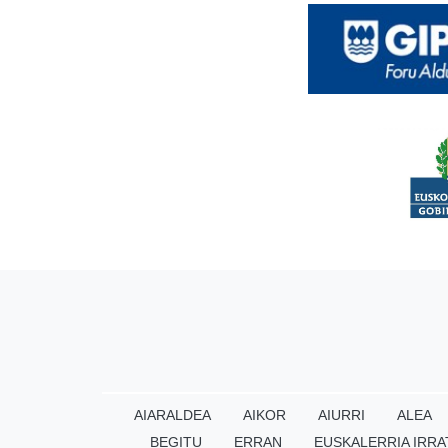
AIARALDEA
AIKOR
AIURRI
ALEA
BEGITU
ERRAN
EUSKALERRIA IRRA