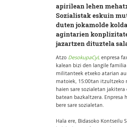
apirilean lehen mehatx
Sozialistak eskuin mu
duten jokamolde koldar
agintarien konplizitat
jazartzen dituztela sal
Atzo
DesokupaCyL
enpresa fax
kalean bizi den langile famil
militanteek etxeko atarian au
matoiek, 15:00tan itzultzeko 
haien sare sozialetan jakiter
batean bazkaltzera. Enpresa 
bere sare sozialetan.
Hala ere, Bidasoko Kontseilu S