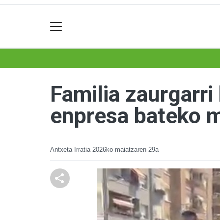
Familia zaurgarr
enpresa bateko m
Antxeta Irratia
2026ko maiatzaren 29a