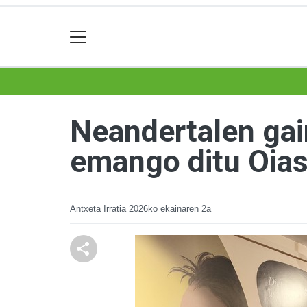
Neandertalen gai
emango ditu Oia
Antxeta Irratia
2026ko ekainaren 2a