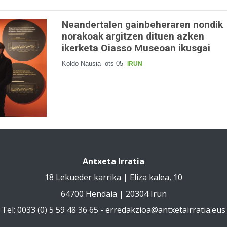
Neandertalen gainbeheraren nondik
norakoak argitzen dituen azken
ikerketa Oiasso Museoan ikusgai
Koldo Nausia
ots 05
IRUN
Antxeta Irratia
18 Lekueder karrika | Eliza kalea, 10
64700 Hendaia | 20304 Irun
Tel: 0033 (0) 5 59 48 36 65 -
erredakzioa@antxetairratia.eus