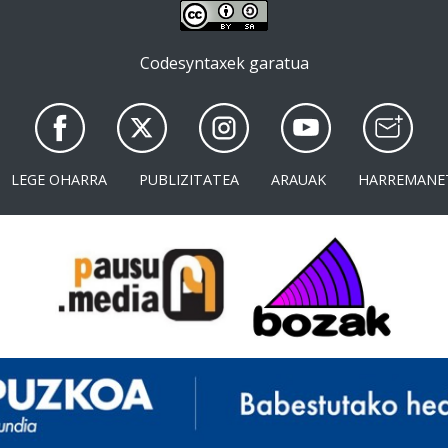
Codesyntaxek garatua
LEGE OHARRA
PUBLIZITATEA
ARAUAK
HARREMANE