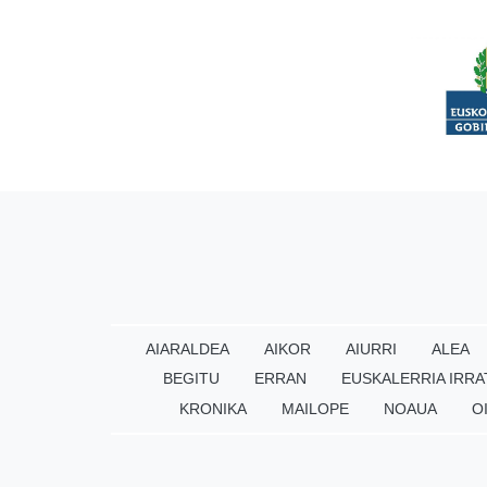
AIARALDEA
AIKOR
AIURRI
ALEA
BEGITU
ERRAN
EUSKALERRIA IRRA
KRONIKA
MAILOPE
NOAUA
O