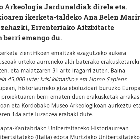
 Arkeologia Jardunaldiak direla eta.
ioaren ikerketa-taldeko Ana Belen Mari
zehazki, Errenteriako Aitzbitarte
 berri emango du.
kerketa zientifikoen emaitzak ezagutzeko aukera
eoak urteko aurreneko aldi baterako erakusketareki
en, eta maiatzaren 31 arte iragarri zuten. Baina
a 45.000 urte: krisi klimatikoa eta Homo Sapiens
upean, historiaurreko giza eboluzioari buruzko Europ
 proiektuaren berri ematen duen erakusketak arrakas
eoan eta Kordobako Museo Arkeologikoan aurkeztu et
aren 14a arte luzatzea erabaki dute.
apta-Kantabriako Unibertsitateko Historiaurrean
ibertsitateko (Italia) edota Murtziako Unibertsitateko