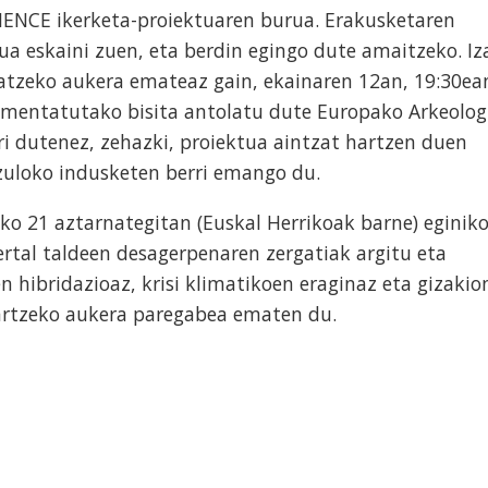
LIENCE ikerketa-proiektuaren burua. Erakusketaren
ua eskaini zuen, eta berdin egingo dute amaitzeko. Iz
tatzeko aukera emateaz gain, ekainaren 12an, 19:30ea
mentatutako bisita antolatu dute Europako Arkeolog
rri dutenez, zehazki, proiektua aintzat hartzen duen
zuloko indusketen berri emango du.
ko 21 aztarnategitan (Euskal Herrikoak barne) eginik
ertal taldeen desagerpenaren zergatiak argitu eta
 hibridazioaz, krisi klimatikoen eraginaz eta gizakio
artzeko aukera paregabea ematen du.