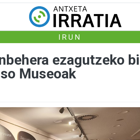
IRUN
nbehera ezagutzeko bi
sso Museoak