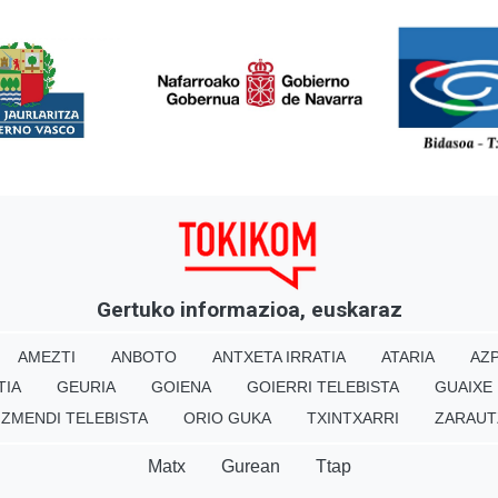
<
Gertuko informazioa, euskaraz
AMEZTI
ANBOTO
ANTXETA IRRATIA
ATARIA
AZP
TIA
GEURIA
GOIENA
GOIERRI TELEBISTA
GUAIXE
IZMENDI TELEBISTA
ORIO GUKA
TXINTXARRI
ZARAUT
Matx
Gurean
Ttap