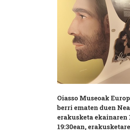
Oiasso Museoak Europa
berri ematen duen Nea
erakusketa ekainaren 1
19:30ean, erakusketar