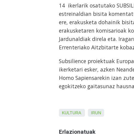
14 ikerlarik osatutako SUBSI
estreinaldian bisita komentat
ere, erakusketa dohainik bisi
erakusketaren komisarioak ko
Jardunaldiak direla eta. Iraga
Errenteriako Aitzbitarte koba
Subsilience proiektuak Europa
ikerketari esker, azken Neand
Homo Sapiensarekin izan zuten
egokitzeko gaitasunaz hausn
KULTURA
IRUN
Erlazionatuak