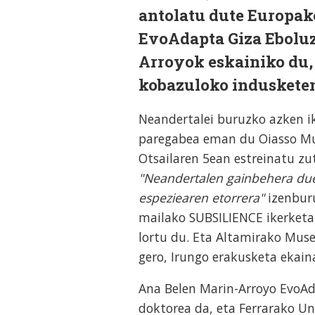
antolatu dute Europako
EvoAdapta Giza Eboluz
Arroyok eskainiko du, 
kobazuloko indusketen
Neandertalei buruzko azken i
paregabea eman du Oiasso Mus
Otsailaren 5ean estreinatu zut
"Neandertalen gainbehera duel
espeziearen etorrera"
izenbur
mailako SUBSILIENCE ikerketa
lortu du. Eta Altamirako Mus
gero, Irungo erakusketa ekain
Ana Belen Marin-Arroyo EvoAd
doktorea da, eta Ferrarako Un