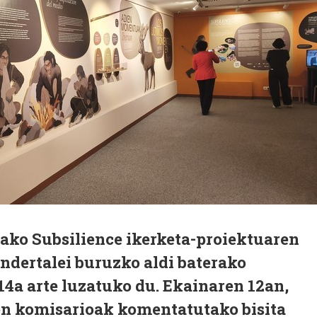
ko Subsilience ikerketa-proiektuaren
ndertalei buruzko aldi baterako
4a arte luzatuko du. Ekainaren 12an,
en komisarioak komentatutako bisita