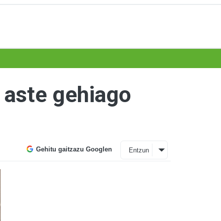
 aste gehiago
Gehitu gaitzazu Googlen
Entzun