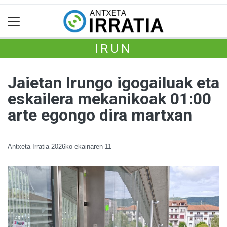
IRUN
Jaietan Irungo igogailuak eta
eskailera mekanikoak 01:00
arte egongo dira martxan
Antxeta Irratia
2026ko ekainaren 11