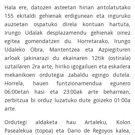
Hala ere, datozen asteetan hirian antolatutako
155 ekitaldi gehienak erdigunean eta inguruko
auzoetan ospatuko direla kontuan hartuta,
Irungo Udalak desplazamendu gehienak oinez
egitea gomendatzen du. Horretarako, Irungo
Udaleko Obra, Mantentzea eta Azpiegituren
arloak jakinarazi du ekainaren 12tik (ostirala)
uztailaren 2ra arte, hiriko igogailuen eta eskailera
mekanikoen ordutegia zabaldu egingo dutela.
Horrela, hauen funtzionamendua egunero
06:00etan hasi eta 23:00ak arte beharrean,
zerbitzua bi orduz luzatuko dute goizeko 01:00a
arte.
Ordutegi aldaketa hau Artaleku, Kolon
Pasealekua (topoa) eta Dario de Regoyos kalea,