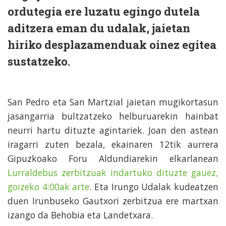
ordutegia ere luzatu egingo dutela
aditzera eman du udalak, jaietan
hiriko desplazamenduak oinez egitea
sustatzeko.
San Pedro eta San Martzial jaietan mugikortasun
jasangarria bultzatzeko helburuarekin hainbat
neurri hartu dituzte agintariek. Joan den astean
iragarri zuten bezala, ekainaren 12tik aurrera
Gipuzkoako Foru Aldundiarekin elkarlanean
Lurraldebus zerbitzuak indartuko dituzte gauez,
goizeko 4:00ak arte
. Eta Irungo Udalak kudeatzen
duen Irunbuseko Gautxori zerbitzua ere martxan
izango da Behobia eta Landetxara.