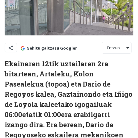
Entzun
Gehitu gaitzazu Googlen
Ekainaren 12tik uztailaren 2ra
bitartean, Artaleku, Kolon
Pasealekua (topoa) eta Dario de
Regoyos kalea, Gaztainondo eta Iñigo
de Loyola kaleetako igogailuak
06:00etatik 01:00era erabilgarri
izango dira. Era berean, Dario de
Regoyoseko eskailera mekanikoen