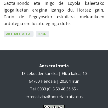
Gaztainondo eta Iñigo de Loyola kaleetako
igogailuetan eragina izango du. Hortaz gain,
Dario de Regoyoseko eskailera mekanikoen
ordutegia ere luzatu egingo dute.
AKTUALITATEA
IRUN
Antxeta Irratia
18 Lekueder karrika | Eliza kalea, 10
64700 Hendaia | 20304 Irun
Tel: 0033 (0) 5 59 48 36 65 -
erredakzioa@antxetairratia.eus