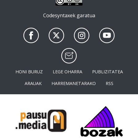
Codesyntaxek garatua
HONI BURUZ
LEGE OHARRA
PUBLIZITATEA
ARAUAK
HARREMANETARAKO
RSS