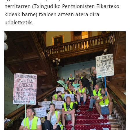
herritarren (Txingudiko Pentsionisten Elkarteko
kideak barne) txaloen artean atera dira
udaletxetik.