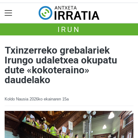
IRUN
Txinzerreko grebalariek
Irungo udaletxea okupatu
dute «kokoteraino»
daudelako
Koldo Nausia
2026ko ekainaren 15a