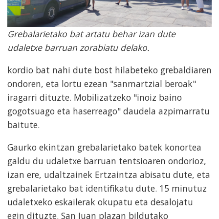
Grebalarietako bat artatu behar izan dute
udaletxe barruan zorabiatu delako.
kordio bat nahi dute bost hilabeteko grebaldiaren
ondoren, eta lortu ezean "sanmartzial beroak"
iragarri dituzte. Mobilizatzeko "inoiz baino
gogotsuago eta haserreago" daudela azpimarratu
baitute.
Gaurko ekintzan grebalarietako batek konortea
galdu du udaletxe barruan tentsioaren ondorioz,
izan ere, udaltzainek Ertzaintza abisatu dute, eta
grebalarietako bat identifikatu dute. 15 minutuz
udaletxeko eskailerak okupatu eta desalojatu
egin dituzte. San Juan plazan bildutako