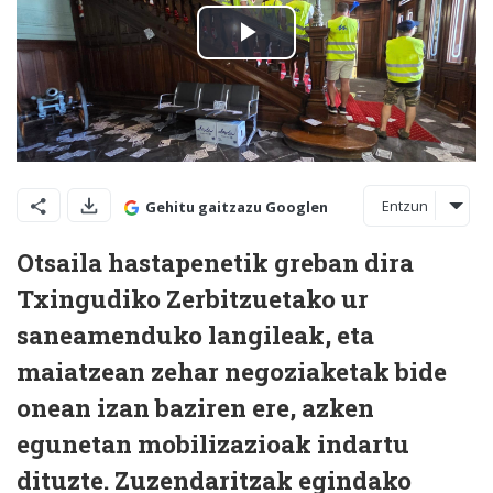
Entzun
Gehitu gaitzazu Googlen
Otsaila hastapenetik greban dira
Txingudiko Zerbitzuetako ur
saneamenduko langileak, eta
maiatzean zehar negoziaketak bide
onean izan baziren ere, azken
egunetan mobilizazioak indartu
dituzte. Zuzendaritzak egindako