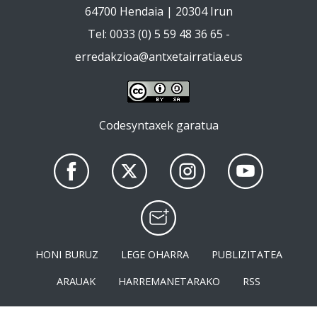
64700 Hendaia | 20304 Irun
Tel: 0033 (0) 5 59 48 36 65 -
erredakzioa@antxetairratia.eus
Codesyntaxek garatua
HONI BURUZ
LEGE OHARRA
PUBLIZITATEA
ARAUAK
HARREMANETARAKO
RSS