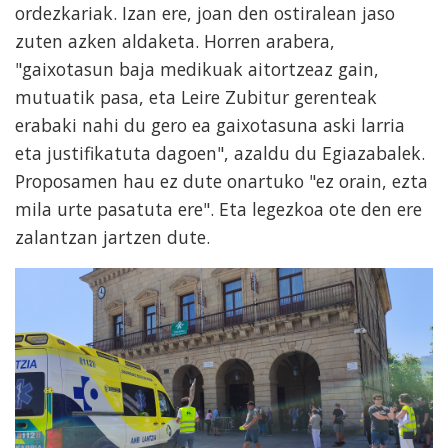
ordezkariak. Izan ere, joan den ostiralean jaso
zuten azken aldaketa. Horren arabera,
"gaixotasun baja medikuak aitortzeaz gain,
mutuatik pasa, eta Leire Zubitur gerenteak
erabaki nahi du gero ea gaixotasuna aski larria
eta justifikatuta dagoen", azaldu du Egiazabalek.
Proposamen hau ez dute onartuko "ez orain, ezta
mila urte pasatuta ere". Eta legezkoa ote den ere
zalantzan jartzen dute.