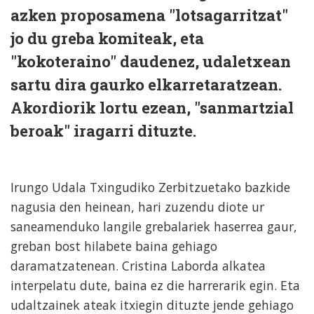
azken proposamena "lotsagarritzat"
jo du greba komiteak, eta
"kokoteraino" daudenez, udaletxean
sartu dira gaurko elkarretaratzean.
Akordiorik lortu ezean, "sanmartzial
beroak" iragarri dituzte.
Irungo Udala Txingudiko Zerbitzuetako bazkide
nagusia den heinean, hari zuzendu diote ur
saneamenduko langile grebalariek haserrea gaur,
greban bost hilabete baina gehiago
daramatzatenean. Cristina Laborda alkatea
interpelatu dute, baina ez die harrerarik egin. Eta
udaltzainek ateak itxiegin dituzte jende gehiago