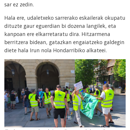
sar ez zedin.
Hala ere, udaletxeko sarrerako eskailerak okupatu
dituzte gaur eguerdian bi dozena langilek, eta
kanpoan ere elkarretaratu dira. Hitzarmena
berritzera bidean, gatazkan engaiatzeko galdegin
diete hala Irun nola Hondarribiko alkateei.