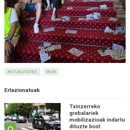
AKTUALITATEA
IRUN
Erlazionatuak
Txinzerreko
grebalariek
mobilizazioak indartu
dituzte bost