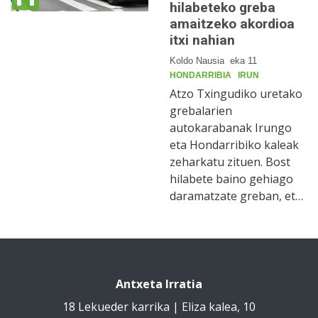
hilabeteko greba
amaitzeko akordioa
itxi nahian
Koldo Nausia
eka 11
HONDARRIBIA
IRUN
Atzo Txingudiko uretako
grebalarien
autokarabanak Irungo
eta Hondarribiko kaleak
zeharkatu zituen. Bost
hilabete baino gehiago
daramatzate greban, et…
Antxeta Irratia
18 Lekueder karrika | Eliza kalea, 10