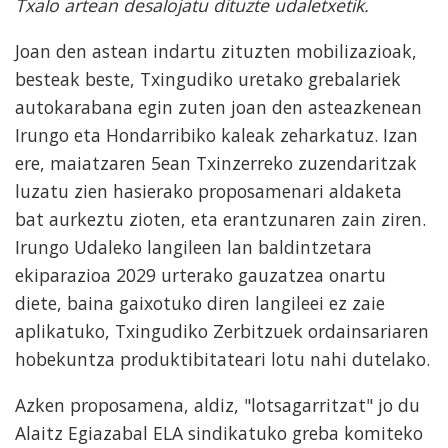
Txalo artean desalojatu dituzte udaletxetik.
Joan den astean indartu zituzten mobilizazioak,
besteak beste, Txingudiko uretako grebalariek
autokarabana egin zuten joan den asteazkenean
Irungo eta Hondarribiko kaleak zeharkatuz. Izan
ere, maiatzaren 5ean Txinzerreko zuzendaritzak
luzatu zien hasierako proposamenari aldaketa
bat aurkeztu zioten, eta erantzunaren zain ziren.
Irungo Udaleko langileen lan baldintzetara
ekiparazioa 2029 urterako gauzatzea onartu
diete, baina gaixotuko diren langileei ez zaie
aplikatuko, Txingudiko Zerbitzuek ordainsariaren
hobekuntza produktibitateari lotu nahi dutelako.
Azken proposamena, aldiz, "lotsagarritzat" jo du
Alaitz Egiazabal ELA sindikatuko greba komiteko