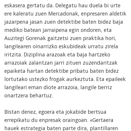
eskasera gertatu da. Delegatu hau duela bi urte
ere kaleratu zuen Mercadonak, enpresaren aldetik
jazarpena jasan zuen detektibe baten bidez baja
mediko batean jarraipena egin ondoren, eta
Auzitegi Gorenak gaitzetsi zuen praktika hori,
langilearen oinarrizko eskubideak urratu zirela
iritzita. Diziplina arazoak eta baja hartzeko
arrazoiak zalantzan jarri zituen zuzendaritzak
epaiketa hartan detektibe pribatu baten bidez
lortutako ustezko frogak aurkeztuta. Eta epaileek
langileari eman diote arrazoia, langile berriz
onartzera behartuz.
Bistan denez, egoera eta jokabide bertsua
errepikatu du enpresak oraingoan. «Gertaera
hauek estrategia baten parte dira, plantillaren