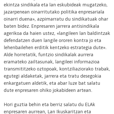
ekintza sindikala eta lan eskubideak mugatzeko,
jazarpenean oinarritutako politika enpresariala
oinarri duena», azpimarratu du sindikatuak ohar
baten bidez. Enpresaren jarrera antisindikala
agerikoa da haien ustez, «langileen lan baldintzak
defendatzen duen langile ororen kontra jo eta
lehenbailehen erditik kentzeko estrategia dute».
Alde horretatik, funtzio sindikalak aurrera
eramateko zailtasunak, langileei informazioa
transmititzeko oztopoak, kontziliaziorako trabak,
egutegi aldaketak, jarrera eta tratu desegokia
enkargatuen aldetik, eta abar luze bat salatu
dute enpresaren ohiko jokabideen artean.
Hori guztia behin eta berriz salatu du ELAk
enpresaren aurrean, Lan Ikuskaritzan eta