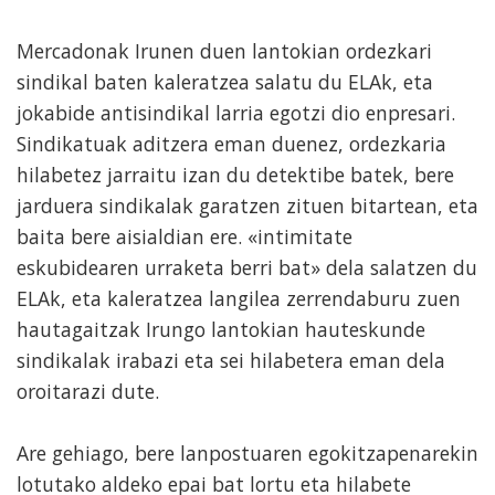
Mercadonak Irunen duen lantokian ordezkari
sindikal baten kaleratzea salatu du ELAk, eta
jokabide antisindikal larria egotzi dio enpresari.
Sindikatuak aditzera eman duenez, ordezkaria
hilabetez jarraitu izan du detektibe batek, bere
jarduera sindikalak garatzen zituen bitartean, eta
baita bere aisialdian ere. «intimitate
eskubidearen urraketa berri bat» dela salatzen du
ELAk, eta kaleratzea langilea zerrendaburu zuen
hautagaitzak Irungo lantokian hauteskunde
sindikalak irabazi eta sei hilabetera eman dela
oroitarazi dute.
Are gehiago, bere lanpostuaren egokitzapenarekin
lotutako aldeko epai bat lortu eta hilabete