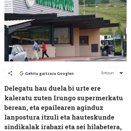
Entzun
Gehitu gaitzazu Googlen
Delegatu hau duela bi urte ere
kaleratu zuten Irungo supermerkatu
berean, eta epailearen aginduz
lanpostura itzuli eta hauteskunde
sindikalak irabazi eta sei hilabetera,