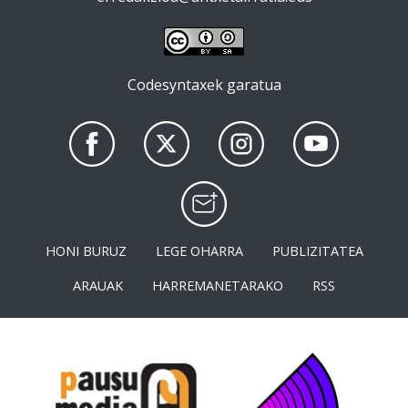
Codesyntaxek garatua
HONI BURUZ
LEGE OHARRA
PUBLIZITATEA
ARAUAK
HARREMANETARAKO
RSS