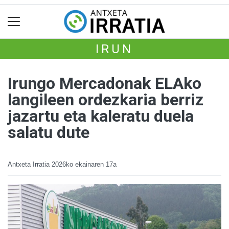
IRUN
Irungo Mercadonak ELAko
langileen ordezkaria berriz
jazartu eta kaleratu duela
salatu dute
Antxeta Irratia
2026ko ekainaren 17a