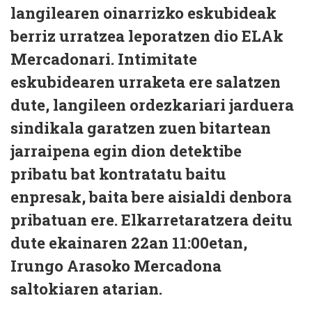
langilearen oinarrizko eskubideak
berriz urratzea leporatzen dio ELAk
Mercadonari. Intimitate
eskubidearen urraketa ere salatzen
dute, langileen ordezkariari jarduera
sindikala garatzen zuen bitartean
jarraipena egin dion detektibe
pribatu bat kontratatu baitu
enpresak, baita bere aisialdi denbora
pribatuan ere. Elkarretaratzera deitu
dute ekainaren 22an 11:00etan,
Irungo Arasoko Mercadona
saltokiaren atarian.