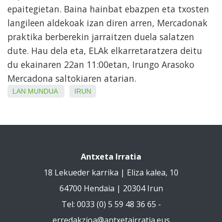
epaitegietan. Baina hainbat ebazpen eta txosten
langileen aldekoak izan diren arren, Mercadonak
praktika berberekin jarraitzen duela salatzen
dute. Hau dela eta, ELAk elkarretaratzera deitu
du ekainaren 22an 11:00etan, Irungo Arasoko
Mercadona saltokiaren atarian.
LAN MUNDUA
IRUN
Antxeta Irratia
18 Lekueder karrika | Eliza kalea, 10
64700 Hendaia | 20304 Irun
Tel: 0033 (0) 5 59 48 36 65 -
erredakzioa@antxetairratia.eus