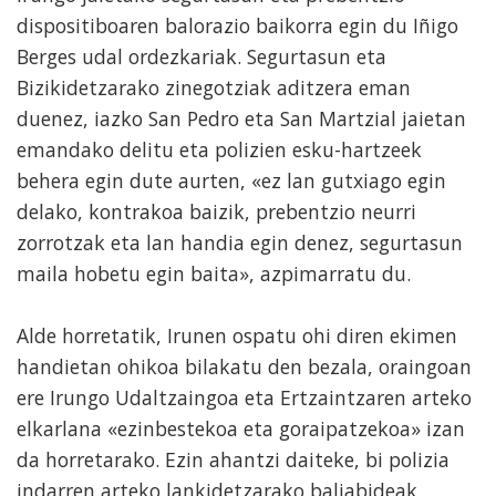
dispositiboaren balorazio baikorra egin du Iñigo
Berges udal ordezkariak. Segurtasun eta
Bizikidetzarako zinegotziak aditzera eman
duenez, iazko San Pedro eta San Martzial jaietan
emandako delitu eta polizien esku-hartzeek
behera egin dute aurten, «ez lan gutxiago egin
delako, kontrakoa baizik, prebentzio neurri
zorrotzak eta lan handia egin denez, segurtasun
maila hobetu egin baita», azpimarratu du.
Alde horretatik, Irunen ospatu ohi diren ekimen
handietan ohikoa bilakatu den bezala, oraingoan
ere Irungo Udaltzaingoa eta Ertzaintzaren arteko
elkarlana «ezinbestekoa eta goraipatzekoa» izan
da horretarako. Ezin ahantzi daiteke, bi polizia
indarren arteko lankidetzarako baliabideak