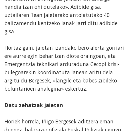
handia izan ohi dutelako». Adibide gisa,
uztailaren 1ean jaietarako antolatutako 40
balizamendu kentzeko lanak jarri ditu adibide
gisa.
Hortaz gain, jaietan izandako bero alerta gorriari
ere aurre egin behar izan diote oraingoan, eta
Emergentzia teknikari arduraduna Cecopi krisi-
bulegoarekin koordinatuta lanean aritu dela
argitu du Bergesek, «langile eta babes zibileko
boluntarioen ahalegina» eskertuz.
Datu zehatzak jaietan
Horiek horrela, Iñigo Bergesek aditzera eman
duenez, balorazio ofiziala Euskal Poliziak egingo