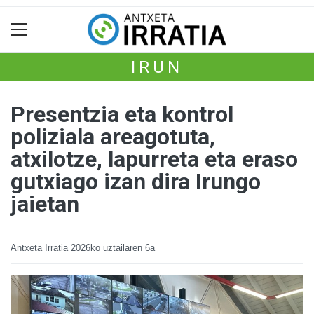
IRUN
Presentzia eta kontrol
poliziala areagotuta,
atxilotze, lapurreta eta eraso
gutxiago izan dira Irungo
jaietan
Antxeta Irratia
2026ko uztailaren 6a