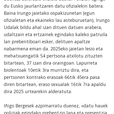
du Eusko jaurlaritzaren datu ofizialekin batera.
Baina Irungo jaietako ospakizunetan (egun
ofizialetan eta ekaineko lau asteburuetan), Irungo
Udalak bildu ahal izan dituen datuen arabera,
udaltzain eta ertzainek egindako kaleko patruila
lan prebentiboari esker, delituen apaltze
nabarmena eman da. 2025eko jaietan lesio eta
mehatxuengatik 54 pertsona atxilotu zituzten
bitartean, 37 izan dira oraingoan. Lapurreta
biolentoak 10etik 3ra murriztu dira, eta
pertsonen kontrako erasoak 66tik 45era pasa
diren bitartean, eraso sexualak 16tik 7ra apaldu
dira 2025 urtearekin alderatuta.
Iñigo Bergesek azpimarratu duenez, «datu hauek
poliziak egindako prebentzio lana eta presentzia