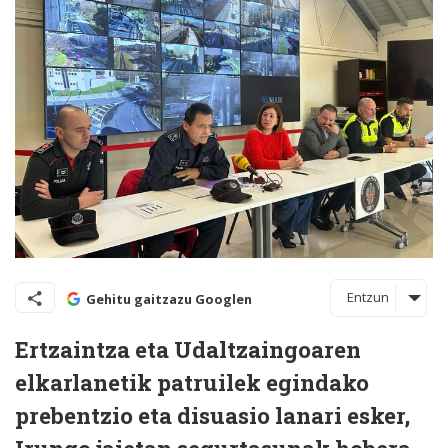
Entzun
Gehitu gaitzazu Googlen
Ertzaintza eta Udaltzaingoaren
elkarlanetik patruilek egindako
prebentzio eta disuasio lanari esker,