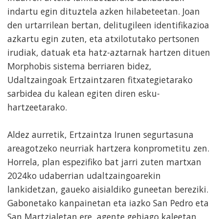
indartu egin dituztela azken hilabeteetan. Joan
den urtarrilean bertan, delitugileen identifikazioa
azkartu egin zuten, eta atxilotutako pertsonen
irudiak, datuak eta hatz-aztarnak hartzen dituen
Morphobis sistema berriaren bidez,
Udaltzaingoak Ertzaintzaren fitxategietarako
sarbidea du kalean egiten diren esku-
hartzeetarako.
Aldez aurretik, Ertzaintza Irunen segurtasuna
areagotzeko neurriak hartzera konprometitu zen.
Horrela, plan espezifiko bat jarri zuten martxan
2024ko udaberrian udaltzaingoarekin
lankidetzan, gaueko aisialdiko guneetan bereziki.
Gabonetako kanpainetan eta iazko San Pedro eta
San Martzialetan ere, agente gehiago kaleetan