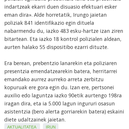
indartzeak ekarri duen disuasio efektuari esker
eman dira». Alde horretatik, Irungo jaietan
poliziak 841 identifikazio egin dituela
nabarmendu du, iazko 483 esku-hartze izan ziren
bitartean. Eta iazko 18 kontrol polizialen aldean,
aurten halako 55 dispositibo ezarri dituzte.
Era berean, prebentzio lanarekin eta poliziaren
presentzia emendatzearekin batera, herritarrei
emandako aurrez aurreko arreta zerbitzu
kopuruak ere gora egin du. Izan ere, pertsonei
auxilio edo laguntza iazko 90etik aurtengo 198ra
iragan dira, eta ia 5.000 lagun ingururi osasun
asistentzia (bero alerta gorriarekin batera) eskaini
diete udaltzainek jaietan.
AKTUALITATEA
IRUN