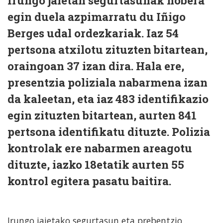
Irungo jaietan segurtasunak hobera
egin duela azpimarratu du Iñigo
Berges udal ordezkariak. Iaz 54
pertsona atxilotu zituzten bitartean,
oraingoan 37 izan dira. Hala ere,
presentzia poliziala nabarmena izan
da kaleetan, eta iaz 483 identifikazio
egin zituzten bitartean, aurten 841
pertsona identifikatu dituzte. Polizia
kontrolak ere nabarmen areagotu
dituzte, iazko 18etatik aurten 55
kontrol egitera pasatu baitira.
Irungo jaietako segurtasun eta prebentzio