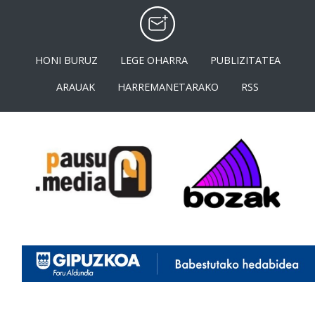
HONI BURUZ
LEGE OHARRA
PUBLIZITATEA
ARAUAK
HARREMANETARAKO
RSS