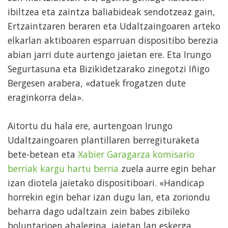
ibiltzea eta zaintza baliabideak sendotzeaz gain,
Ertzaintzaren beraren eta Udaltzaingoaren arteko
elkarlan aktiboaren esparruan dispositibo berezia
abian jarri dute aurtengo jaietan ere. Eta Irungo
Segurtasuna eta Bizikidetzarako zinegotzi Iñigo
Bergesen arabera, «datuek frogatzen dute
eraginkorra dela».
Aitortu du hala ere, aurtengoan Irungo
Udaltzaingoaren plantillaren berregituraketa
bete-betean eta
Xabier Garagarza komisario
berriak kargu hartu berria
zuela aurre egin behar
izan diotela jaietako dispositiboari. «Handicap
horrekin egin behar izan dugu lan, eta zoriondu
beharra dago udaltzain zein babes zibileko
boluntarioen ahalegina, jaietan lan eskerga