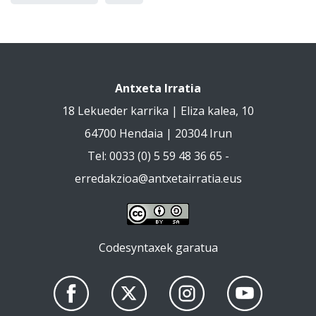
Antxeta Irratia
18 Lekueder karrika | Eliza kalea, 10
64700 Hendaia | 20304 Irun
Tel: 0033 (0) 5 59 48 36 65 -
erredakzioa@antxetairratia.eus
Codesyntaxek garatua