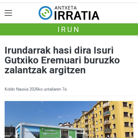
IRUN
Irundarrak hasi dira Isuri
Gutxiko Eremuari buruzko
zalantzak argitzen
Koldo Nausia
2026ko uztailaren 7a