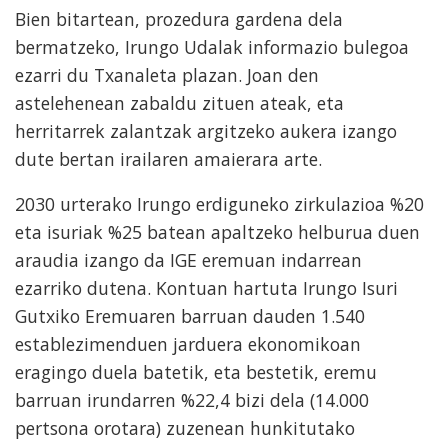
Bien bitartean, prozedura gardena dela
bermatzeko, Irungo Udalak informazio bulegoa
ezarri du Txanaleta plazan. Joan den
astelehenean zabaldu zituen ateak, eta
herritarrek zalantzak argitzeko aukera izango
dute bertan irailaren amaierara arte.
2030 urterako Irungo erdiguneko zirkulazioa %20
eta isuriak %25 batean apaltzeko helburua duen
araudia izango da IGE eremuan indarrean
ezarriko dutena. Kontuan hartuta Irungo Isuri
Gutxiko Eremuaren barruan dauden 1.540
establezimenduen jarduera ekonomikoan
eragingo duela batetik, eta bestetik, eremu
barruan irundarren %22,4 bizi dela (14.000
pertsona orotara) zuzenean hunkitutako