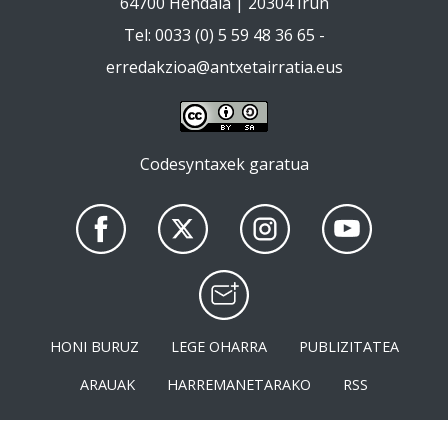
64700 Hendaia | 20304 Irun
Tel: 0033 (0) 5 59 48 36 65 -
erredakzioa@antxetairratia.eus
Codesyntaxek garatua
HONI BURUZ
LEGE OHARRA
PUBLIZITATEA
ARAUAK
HARREMANETARAKO
RSS