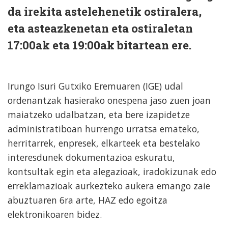
da irekita astelehenetik ostiralera,
eta asteazkenetan eta ostiraletan
17:00ak eta 19:00ak bitartean ere.
Irungo Isuri Gutxiko Eremuaren (IGE) udal
ordenantzak hasierako onespena jaso zuen joan
maiatzeko udalbatzan, eta bere izapidetze
administratiboan hurrengo urratsa emateko,
herritarrek, enpresek, elkarteek eta bestelako
interesdunek dokumentazioa eskuratu,
kontsultak egin eta alegazioak, iradokizunak edo
erreklamazioak aurkezteko aukera emango zaie
abuztuaren 6ra arte, HAZ edo egoitza
elektronikoaren bidez.