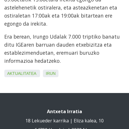
astelehenetik ostiralera, eta asteazkenetan eta
ostiraletan 17:00ak eta 19:00ak bitartean ere
egongo da irekita.
Era berean, Irungo Udalak 7.000 triptiko banatu
ditu IGEaren barruan dauden etxebizitza eta
establezimenduetan, eremuari buruzko
informazioa hedatzeko.
AKTUALITATEA
IRUN
Antxeta Irratia
18 Lekueder karrika | Eliza kalea, 10