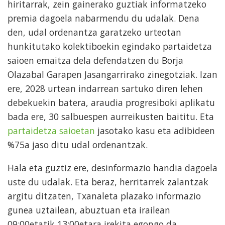
hiritarrak, zein gainerako guztiak informatzeko
premia dagoela nabarmendu du udalak. Dena
den, udal ordenantza garatzeko urteotan
hunkitutako kolektiboekin egindako partaidetza
saioen emaitza dela defendatzen du Borja
Olazabal Garapen Jasangarrirako zinegotziak. Izan
ere, 2028 urtean indarrean sartuko diren lehen
debekuekin batera, araudia progresiboki aplikatu
bada ere, 30 salbuespen aurreikusten baititu. Eta
partaidetza saioetan
jasotako kasu eta adibideen
%75a jaso ditu udal ordenantzak.
Hala eta guztiz ere, desinformazio handia dagoela
uste du udalak. Eta beraz, herritarrek zalantzak
argitu ditzaten, Txanaleta plazako informazio
gunea uztailean, abuztuan eta irailean
09:00etatik 13:00etara irekita egongo da