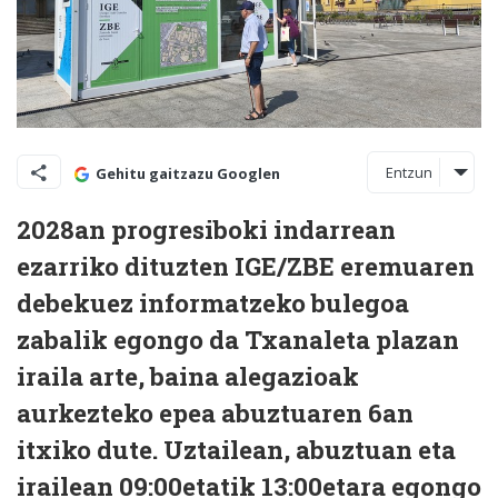
Entzun
Gehitu gaitzazu Googlen
2028an progresiboki indarrean
ezarriko dituzten IGE/ZBE eremuaren
debekuez informatzeko bulegoa
zabalik egongo da Txanaleta plazan
iraila arte, baina alegazioak
aurkezteko epea abuztuaren 6an
itxiko dute. Uztailean, abuztuan eta
irailean 09:00etatik 13:00etara egongo