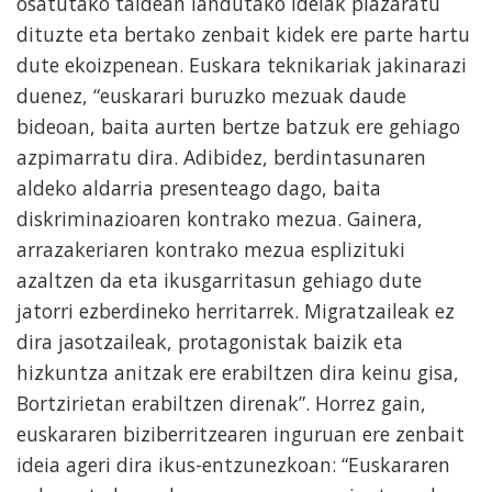
osatutako taldean landutako ideiak plazaratu
dituzte eta bertako zenbait kidek ere parte hartu
dute ekoizpenean. Euskara teknikariak jakinarazi
duenez, “euskarari buruzko mezuak daude
bideoan, baita aurten bertze batzuk ere gehiago
azpimarratu dira. Adibidez, berdintasunaren
aldeko aldarria presenteago dago, baita
diskriminazioaren kontrako mezua. Gainera,
arrazakeriaren kontrako mezua esplizituki
azaltzen da eta ikusgarritasun gehiago dute
jatorri ezberdineko herritarrek. Migratzaileak ez
dira jasotzaileak, protagonistak baizik eta
hizkuntza anitzak ere erabiltzen dira keinu gisa,
Bortzirietan erabiltzen direnak”. Horrez gain,
euskararen biziberritzearen inguruan ere zenbait
ideia ageri dira ikus-entzunezkoan: “Euskararen