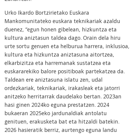
Urko Ikardo Bortzirietako Euskara
Mankomunitateko euskara teknikariak azaldu
duenez, “egun honen gibelean, hizkuntza eta
kultura aniztasun taldea dago. Orain dela hiru
urte sortu genuen eta helburua harrera, inklusioa,
kultura eta hizkuntza aniztasuna aitortzea,
elkarbizitza eta harremanak sustatzea eta
euskararekiko balore positiboak partekatzea da.
Taldean ere aniztasuna islatu zen, udal
ordezkariak, teknikariak, irakasleak eta jatorri
anitzeko herritarrak daudelako bertan. 2023an
hasi ginen 2024ko eguna prestatzen. 2024
bukaeran 2025eko jardunaldiak antolatu
genituen, erakusketa bat eta hitzaldi batekin.
2026 hasieratik berriz, aurtengo eguna landu