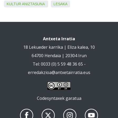
KULTUR ANIZTASUNA
LESAKA
Antxeta Irratia
18 Lekueder karrika | Eliza kalea, 10
64700 Hendaia | 20304 Irun
Tel: 0033 (0) 5 59 48 36 65 -
erredakzioa@antxetairratia.eus
Codesyntaxek garatua