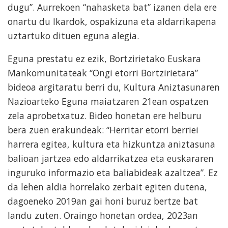
dugu”. Aurrekoen “nahasketa bat” izanen dela ere
onartu du Ikardok, ospakizuna eta aldarrikapena
uztartuko dituen eguna alegia.
Eguna prestatu ez ezik, Bortzirietako Euskara
Mankomunitateak “Ongi etorri Bortzirietara”
bideoa argitaratu berri du, Kultura Aniztasunaren
Nazioarteko Eguna maiatzaren 21ean ospatzen
zela aprobetxatuz. Bideo honetan ere helburu
bera zuen erakundeak: “Herritar etorri berriei
harrera egitea, kultura eta hizkuntza aniztasuna
balioan jartzea edo aldarrikatzea eta euskararen
inguruko informazio eta baliabideak azaltzea”. Ez
da lehen aldia horrelako zerbait egiten dutena,
dagoeneko 2019an gai honi buruz bertze bat
landu zuten. Oraingo honetan ordea, 2023an