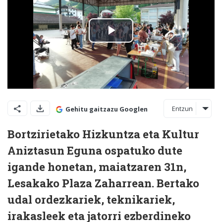
Entzun
Gehitu gaitzazu Googlen
Bortzirietako Hizkuntza eta Kultur
Aniztasun Eguna ospatuko dute
igande honetan, maiatzaren 31n,
Lesakako Plaza Zaharrean. Bertako
udal ordezkariek, teknikariek,
irakasleek eta jatorri ezberdineko