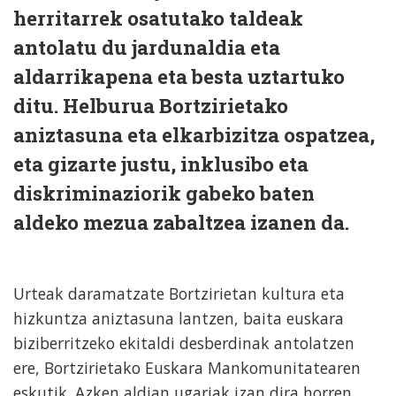
herritarrek osatutako taldeak
antolatu du jardunaldia eta
aldarrikapena eta besta uztartuko
ditu. Helburua Bortzirietako
aniztasuna eta elkarbizitza ospatzea,
eta gizarte justu, inklusibo eta
diskriminaziorik gabeko baten
aldeko mezua zabaltzea izanen da.
Urteak daramatzate Bortzirietan kultura eta
hizkuntza aniztasuna lantzen, baita euskara
biziberritzeko ekitaldi desberdinak antolatzen
ere, Bortzirietako Euskara Mankomunitatearen
eskutik. Azken aldian ugariak izan dira horren