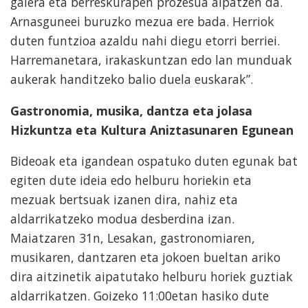
galera eta berreskurapen prozesua aipatzen da.
Arnasguneei buruzko mezua ere bada. Herriok
duten funtzioa azaldu nahi diegu etorri berriei.
Harremanetara, irakaskuntzan edo lan munduak
aukerak handitzeko balio duela euskarak”.
Gastronomia, musika, dantza eta jolasa
Hizkuntza eta Kultura Aniztasunaren Egunean
Bideoak eta igandean ospatuko duten egunak bat
egiten dute ideia edo helburu horiekin eta
mezuak bertsuak izanen dira, nahiz eta
aldarrikatzeko modua desberdina izan.
Maiatzaren 31n, Lesakan, gastronomiaren,
musikaren, dantzaren eta jokoen bueltan ariko
dira aitzinetik aipatutako helburu horiek guztiak
aldarrikatzen. Goizeko 11:00etan hasiko dute