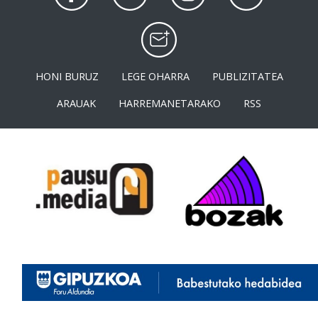
HONI BURUZ
LEGE OHARRA
PUBLIZITATEA
ARAUAK
HARREMANETARAKO
RSS