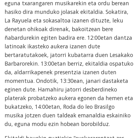
eguna txarangaren musikarekin eta ordu berean
hasiko dira munduko jolasak ekitaldia. Sokatira,
La Rayuela eta sokasaltoa izanen dituzte, leku
denetan ohikoak direnak, bakoitzean bere
ñabardurekin egiten badira ere. 12:00etan dantza
latinoak ikasteko aukera izanen dute
bertaratutakoek, jatorri kubatarra duen Lesakako
Barbarorekin. 13:00etan berriz, ekitaldia ospatuko
da, aldarrikapenek presentzia izanen duten
momentua. Ondotik, 13:30ean, janari dastaketa
eginen dute. Hamahiru jatorri desberdineko
platerak probatzeko aukera egonen da hemen eta
bukatzeko, 14:00etan, Roda do leo Brasilgo
musika jotzen duen taldeak emanaldia eskainiko
du, eguna modu ezin hobean borobilduz.
Ekitaldi hauekin guztiekin “euskararentzat zer