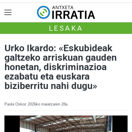
LESAKA
Urko Ikardo: «Eskubideak
galtzeko arriskuan gauden
honetan, diskriminazioa
ezabatu eta euskara
biziberritu nahi dugu»
Paola Oskoz
2026ko maiatzaren 28a