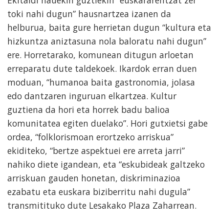
toki nahi dugun” hausnartzea izanen da
helburua, baita gure herrietan dugun “kultura eta
hizkuntza aniztasuna nola baloratu nahi dugun”
ere. Horretarako, komunean ditugun arloetan
erreparatu dute taldekoek. Ikardok erran duen
moduan, “humanoa baita gastronomia, jolasa
edo dantzaren inguruan elkartzea. Kultur
guztiena da hori eta horrek badu balioa
komunitatea egiten duelako”. Hori gutxietsi gabe
ordea, “folklorismoan erortzeko arriskua”
ekiditeko, “bertze aspektuei ere arreta jarri”
nahiko diete igandean, eta “eskubideak galtzeko
arriskuan gauden honetan, diskriminazioa
ezabatu eta euskara biziberritu nahi dugula”
transmitituko dute Lesakako Plaza Zaharrean.