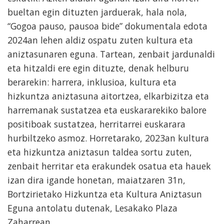
bueltan egin dituzten jarduerak, hala nola,
“Gogoa pauso, pausoa bide” dokumentala edota
2024an lehen aldiz ospatu zuten kultura eta
aniztasunaren eguna. Tartean, zenbait jardunaldi
eta hitzaldi ere egin dituzte, denak helburu
berarekin: harrera, inklusioa, kultura eta
hizkuntza aniztasuna aitortzea, elkarbizitza eta
harremanak sustatzea eta euskararekiko balore
positiboak sustatzea, herritarrei euskarara
hurbiltzeko asmoz. Horretarako, 2023an kultura
eta hizkuntza aniztasun taldea sortu zuten,
zenbait herritar eta erakundek osatua eta hauek
izan dira igande honetan, maiatzaren 31n,
Bortzirietako Hizkuntza eta Kultura Aniztasun
Eguna antolatu dutenak, Lesakako Plaza
Zaharrean.