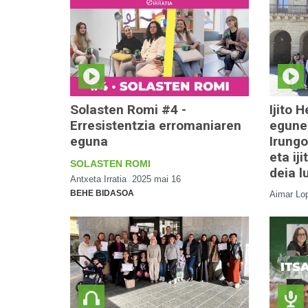
Solasten Romi #4 -
Ijito 
Erresistentzia erromaniaren
egunea
eguna
Irungo
eta ij
SOLASTEN ROMI
deia l
Antxeta Irratia
2025 mai 16
BEHE BIDASOA
Aimar Lo