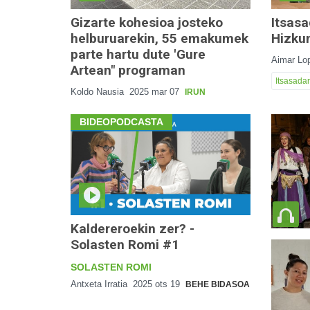
Gizarte kohesioa josteko
Itsas
helburuarekin, 55 emakumek
Hizku
parte hartu dute 'Gure
Aimar Lo
Artean" programan
Itsasadar
Koldo Nausia
2025 mar 07
IRUN
BIDEOPODCASTA
Kaldereroekin zer? -
Solasten Romi #1
SOLASTEN ROMI
Antxeta Irratia
2025 ots 19
BEHE BIDASOA