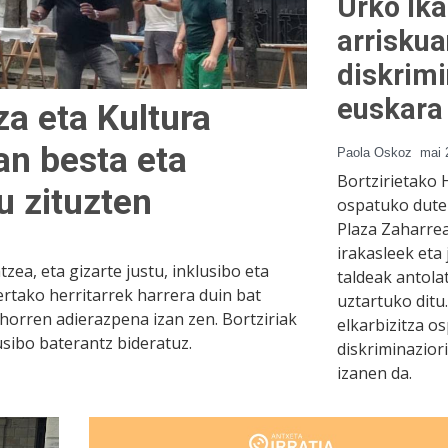
Urko Ika
arrisku
diskrimi
euskara 
za eta Kultura
n besta eta
Paola Oskoz
mai 
Bortzirietako 
u zituzten
ospatuko dute
Plaza Zaharrea
irakasleek eta
zea, eta gizarte justu, inklusibo eta
taldeak antola
ertako herritarrek harrera duin bat
uztartuko ditu
 horren adierazpena izan zen. Bortziriak
elkarbizitza os
usibo baterantz bideratuz.
diskriminazior
izanen da.