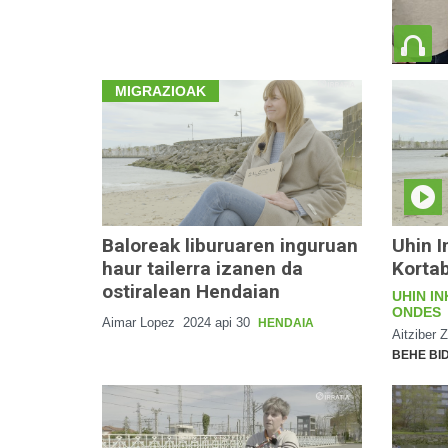
MIGRAZIOAK
Baloreak liburuaren inguruan
Uhin I
haur tailerra izanen da
Kortab
ostiralean Hendaian
UHIN IN
ONDES
Aimar Lopez
2024 api 30
HENDAIA
Aitziber 
BEHE BI