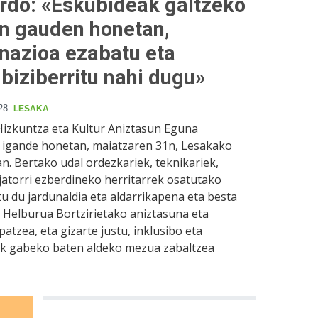
rdo: «Eskubideak galtzeko
an gauden honetan,
nazioa ezabatu eta
biziberritu nahi dugu»
28
LESAKA
Hizkuntza eta Kultur Aniztasun Eguna
 igande honetan, maiatzaren 31n, Lesakako
n. Bertako udal ordezkariek, teknikariek,
 jatorri ezberdineko herritarrek osatutako
tu du jardunaldia eta aldarrikapena eta besta
. Helburua Bortzirietako aniztasuna eta
patzea, eta gizarte justu, inklusibo eta
ik gabeko baten aldeko mezua zabaltzea