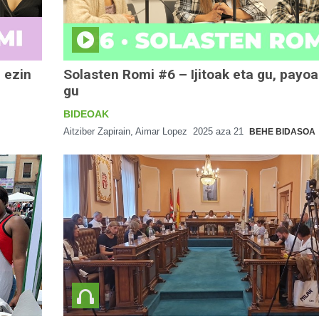
 ezin
Solasten Romi #6 – Ijitoak eta gu, payoa
gu
BIDEOAK
Aitziber Zapirain, Aimar Lopez
2025 aza 21
BEHE BIDASOA