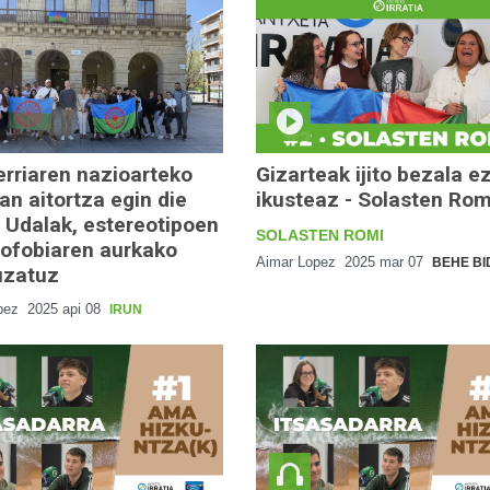
Herriaren nazioarteko
Gizarteak ijito bezala e
n aitortza egin die
ikusteaz - Solasten Rom
 Udalak, estereotipoen
SOLASTEN ROMI
itofobiaren aurkako
Aimar Lopez
2025 mar 07
BEHE B
uzatuz
pez
2025 api 08
IRUN