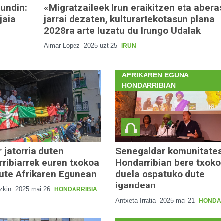
aundin:
«Migratzaileek Irun eraikitzen eta aber
jaia
jarrai dezaten, kulturartekotasun plana
2028ra arte luzatu du Irungo Udalak
Aimar Lopez
2025 uzt 25
IRUN
AFRIKAREN EGUNA
HONDARRIBIAN
r jatorria duten
Senegaldar komunitate
ribiarrek euren txokoa
Hondarribian bere txok
ute Afrikaren Egunean
duela ospatuko dute
igandean
azkin
2025 mai 26
HONDARRIBIA
Antxeta Irratia
2025 mai 21
HONDA