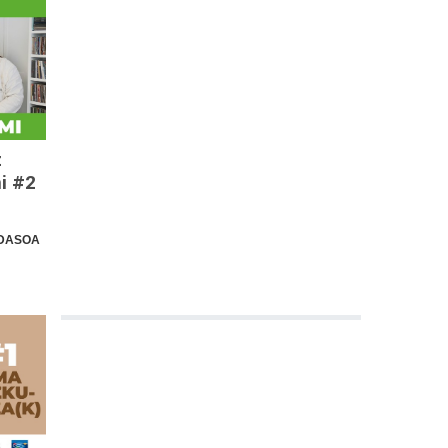
z
i #2
IDASOA