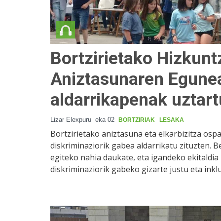
Bortzirietako Hizkunt
Aniztasunaren Egunea
aldarrikapenak uztart
Lizar Elexpuru
eka 02
BORTZIRIAK
LESAKA
Bortzirietako aniztasuna eta elkarbizitza ospat
diskriminaziorik gabea aldarrikatu zituzten. B
egiteko nahia daukate, eta igandeko ekitaldia
diskriminaziorik gabeko gizarte justu eta inkl