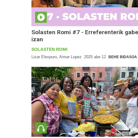
Solasten Romi #7 - Erreferenterik gabe
izan
SOLASTEN ROMI
Lizar Elexpuru, Aimar Lopez
2025 abe 12
BEHE BIDASOA