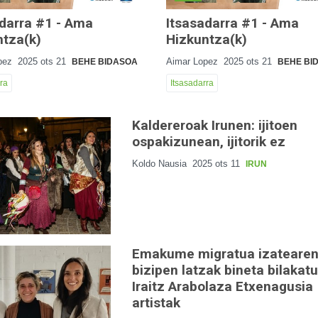
adarra #1 - Ama
Itsasadarra #1 - Ama
ntza(k)
Hizkuntza(k)
pez
2025 ots 21
Aimar Lopez
2025 ots 21
BEHE BIDASOA
BEHE BI
ra
Itsasadarra
Kaldereroak Irunen: ijitoen
ospakizunean, ijitorik ez
Koldo Nausia
2025 ots 11
IRUN
Emakume migratua izateare
bizipen latzak bineta bilakatu
Iraitz Arabolaza Etxenagusia
artistak