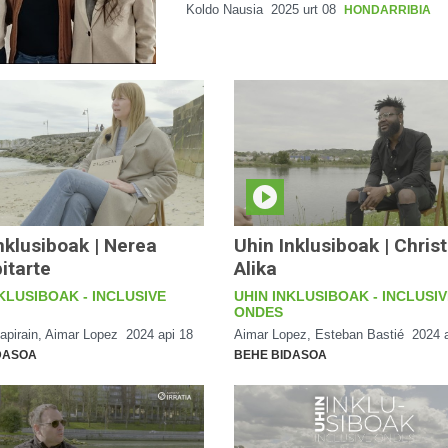
Koldo Nausia
2025 urt 08
HONDARRIBIA
nklusiboak | Nerea
Uhin Inklusiboak | Chris
itarte
Alika
KLUSIBOAK - INCLUSIVE
UHIN INKLUSIBOAK - INCLUSI
ONDES
Zapirain, Aimar Lopez
2024 api 18
Aimar Lopez, Esteban Bastié
2024 
DASOA
BEHE BIDASOA