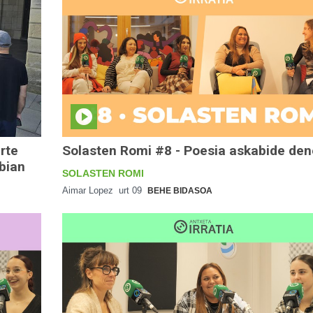
arte
Solasten Romi #8 - Poesia askabide de
abian
SOLASTEN ROMI
Aimar Lopez
urt 09
BEHE BIDASOA