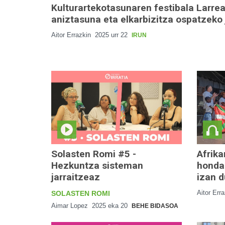
Kulturartekotasunaren festibala Larre
aniztasuna eta elkarbizitza ospatzeko 
Aitor Errazkin
2025 urr 22
IRUN
Solasten Romi #5 -
Afrika
Hezkuntza sisteman
hondar
jarraitzeaz
izan d
Aitor Err
SOLASTEN ROMI
Aimar Lopez
2025 eka 20
BEHE BIDASOA