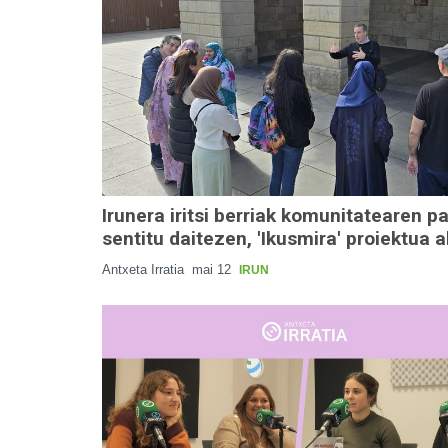
Irunera iritsi berriak komunitatearen p
sentitu daitezen, 'Ikusmira' proiektua 
Antxeta Irratia
mai 12
IRUN