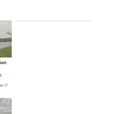
tian
VE
api 17