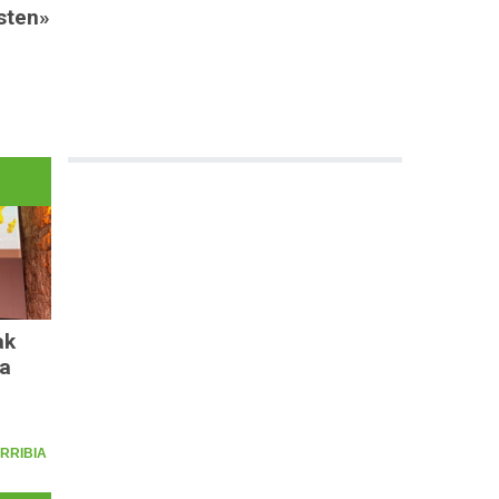
asten»
ak
oa
RRIBIA