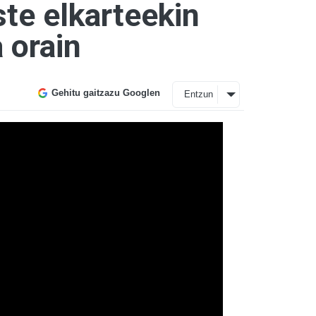
te elkarteekin
a orain
Gehitu gaitzazu Googlen
Entzun