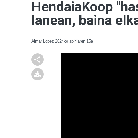
HendaiaKoop "hast
lanean, baina elka
Aimar Lopez
2024ko apirilaren 15a