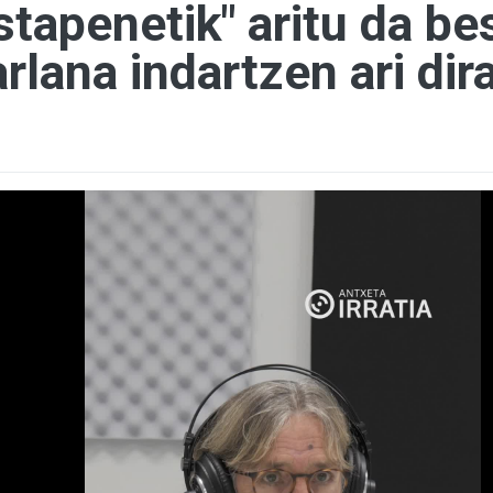
apenetik" aritu da bes
rlana indartzen ari dir