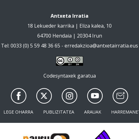
Antxeta Irratia
18 Lekueder karrika | Eliza kalea, 10
64700 Hendaia | 20304 Irun
Tel: 0033 (0) 5 59 48 36 65 -
erredakzioa@antxetairratia.eus
Codesyntaxek garatua
LEGE OHARRA
PUBLIZITATEA
ARAUAK
HARREMANE