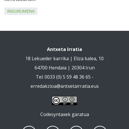
INGURUMENA
Antxeta Irratia
18 Lekueder karrika | Eliza kalea, 10
64700 Hendaia | 20304 Irun
Tel: 0033 (0) 5 59 48 36 65 -
erredakzioa@antxetairratia.eus
Codesyntaxek garatua