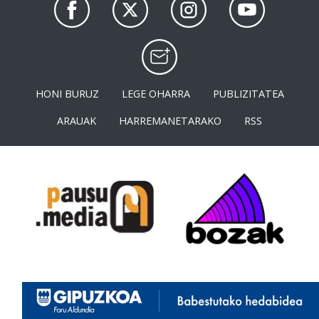
HONI BURUZ
LEGE OHARRA
PUBLIZITATEA
ARAUAK
HARREMANETARAKO
RSS