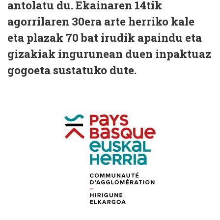
antolatu du. Ekainaren 14tik
agorrilaren 30era arte herriko kale
eta plazak 70 bat irudik apaindu eta
gizakiak ingurunean duen inpaktuaz
gogoeta sustatuko dute.