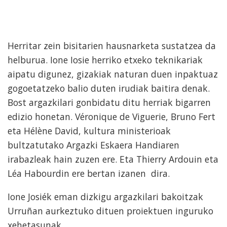
Herritar zein bisitarien hausnarketa sustatzea da
helburua. Ione Iosie herriko etxeko teknikariak
aipatu digunez, gizakiak naturan duen inpaktuaz
gogoetatzeko balio duten irudiak baitira denak.
Bost argazkilari gonbidatu ditu herriak bigarren
edizio honetan. Véronique de Viguerie, Bruno Fert
eta Hélène David, kultura ministerioak
bultzatutako Argazki Eskaera Handiaren
irabazleak hain zuzen ere. Eta Thierry Ardouin eta
Léa Habourdin ere bertan izanen dira.
Ione Josiék eman dizkigu argazkilari bakoitzak
Urruñan aurkeztuko dituen proiektuen inguruko
xehetasunak.