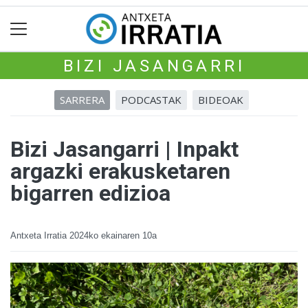
BIZI JASANGARRI
SARRERA
PODCASTAK
BIDEOAK
Bizi Jasangarri | Inpakt
argazki erakusketaren
bigarren edizioa
Antxeta Irratia
2024ko ekainaren 10a