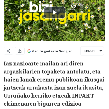
Entzun
Gehitu gaitzazu Googlen
Iaz nazioarte mailan ari diren
argazkilarien topaketa antolatu, eta
haien lanak eremu publikoan ikusgai
jartzeak arrakasta izan zuela ikusita,
Urruñako herriko etxeak INPAKT
ekimenaren bigarren edizioa