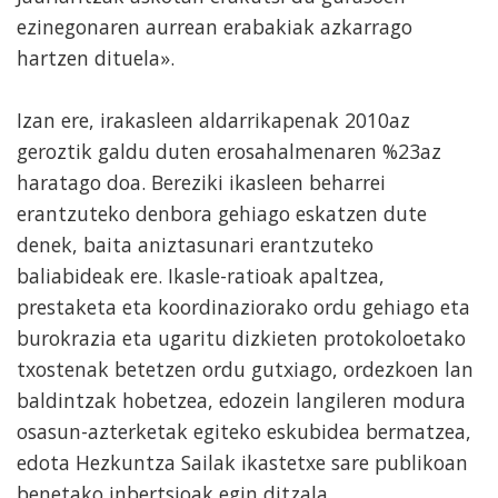
ezinegonaren aurrean erabakiak azkarrago
hartzen dituela».
Izan ere, irakasleen aldarrikapenak 2010az
geroztik galdu duten erosahalmenaren %23az
haratago doa. Bereziki ikasleen beharrei
erantzuteko denbora gehiago eskatzen dute
denek, baita aniztasunari erantzuteko
baliabideak ere. Ikasle-ratioak apaltzea,
prestaketa eta koordinaziorako ordu gehiago eta
burokrazia eta ugaritu dizkieten protokoloetako
txostenak betetzen ordu gutxiago, ordezkoen lan
baldintzak hobetzea, edozein langileren modura
osasun-azterketak egiteko eskubidea bermatzea,
edota Hezkuntza Sailak ikastetxe sare publikoan
benetako inbertsioak egin ditzala.