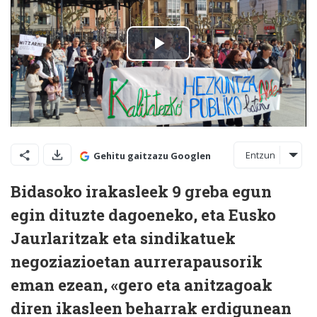
Entzun
Gehitu gaitzazu Googlen
Bidasoko irakasleek 9 greba egun
egin dituzte dagoeneko, eta Eusko
Jaurlaritzak eta sindikatuek
negoziazioetan aurrerapausorik
eman ezean, «gero eta anitzagoak
diren ikasleen beharrak erdigunean