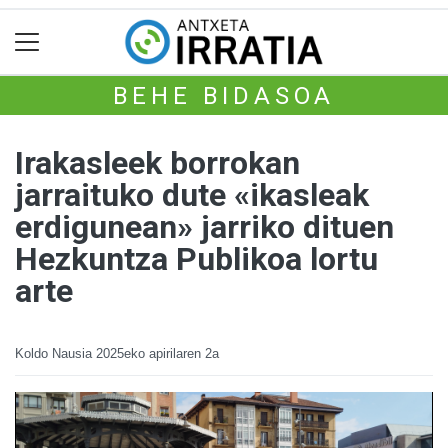
BEHE BIDASOA
Irakasleek borrokan
jarraituko dute «ikasleak
erdigunean» jarriko dituen
Hezkuntza Publikoa lortu
arte
Koldo Nausia
2025eko apirilaren 2a