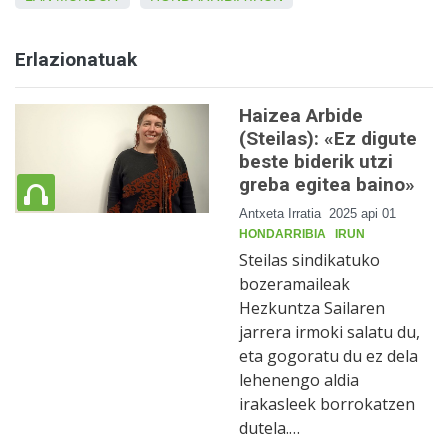
Erlazionatuak
Haizea Arbide
(Steilas): «Ez digute
beste biderik utzi
greba egitea baino»
Antxeta Irratia
2025 api 01
HONDARRIBIA
IRUN
Steilas sindikatuko
bozeramaileak
Hezkuntza Sailaren
jarrera irmoki salatu du,
eta gogoratu du ez dela
lehenengo aldia
irakasleek borrokatzen
dutela.…