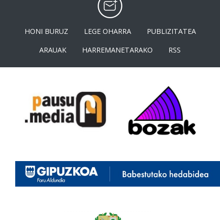
HONI BURUZ
LEGE OHARRA
PUBLIZITATEA
ARAUAK
HARREMANETARAKO
RSS