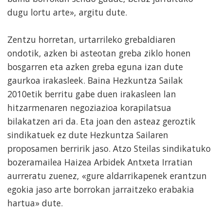
dugu lortu arte», argitu dute.
Zentzu horretan, urtarrileko grebaldiaren
ondotik, azken bi asteotan greba ziklo honen
bosgarren eta azken greba eguna izan dute
gaurkoa irakasleek. Baina Hezkuntza Sailak
2010etik berritu gabe duen irakasleen lan
hitzarmenaren negoziazioa korapilatsua
bilakatzen ari da. Eta joan den asteaz geroztik
sindikatuek ez dute Hezkuntza Sailaren
proposamen berririk jaso. Atzo Steilas sindikatuko
bozeramailea Haizea Arbidek Antxeta Irratian
aurreratu zuenez, «gure aldarrikapenek erantzun
egokia jaso arte borrokan jarraitzeko erabakia
hartua» dute.