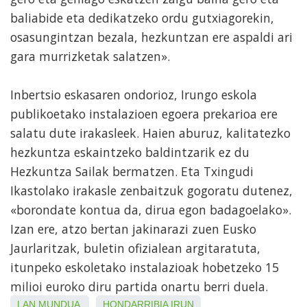
baliabide eta dedikatzeko ordu gutxiagorekin,
osasungintzan bezala, hezkuntzan ere aspaldi ari
gara murrizketak salatzen».
Inbertsio eskasaren ondorioz, Irungo eskola
publikoetako instalazioen egoera prekarioa ere
salatu dute irakasleek. Haien aburuz, kalitatezko
hezkuntza eskaintzeko baldintzarik ez du
Hezkuntza Sailak bermatzen. Eta Txingudi
Ikastolako irakasle zenbaitzuk gogoratu dutenez,
«borondate kontua da, dirua egon badagoelako».
Izan ere, atzo bertan jakinarazi zuen Eusko
Jaurlaritzak, buletin ofizialean argitaratuta,
itunpeko eskoletako instalazioak hobetzeko 15
milioi euroko diru partida onartu berri duela.
LAN MUNDUA
HONDARRIBIA
IRUN