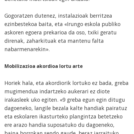
Gogoratzen dutenez, instalazioak berritzea
ezinbestekoa baita, eta «Irungo eskola publiko
askoren egoera prekarioa da oso, txiki geratu
direnak, zaharkituak eta mantenu falta
nabarmenarekin».
Mobilizazioa akordioa lortu arte
Horiek hala, eta akordiorik lortuko ez bada, greba
mugimendua indartzeko aukerari ez diote
irakasleek uko egiten. «9 greba egun egin ditugu
dagoeneko, langile bezala kalte handiak pairatuz
eta eskolaren ikasturteko plangintza betetzeko
ere arazo handia suposatuko du dagoeneko,
baina borrokan sendo gaude, beraz jarraituko