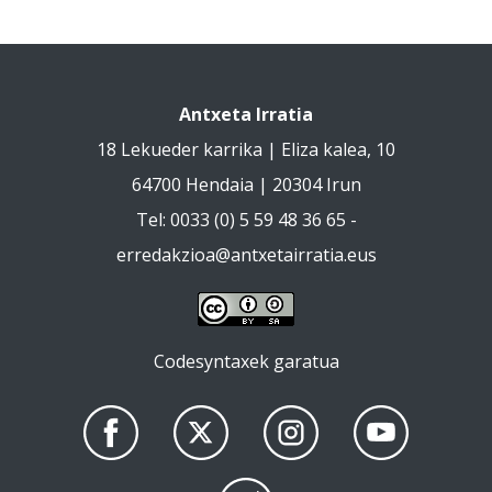
Antxeta Irratia
18 Lekueder karrika | Eliza kalea, 10
64700 Hendaia | 20304 Irun
Tel: 0033 (0) 5 59 48 36 65 -
erredakzioa@antxetairratia.eus
Codesyntaxek garatua