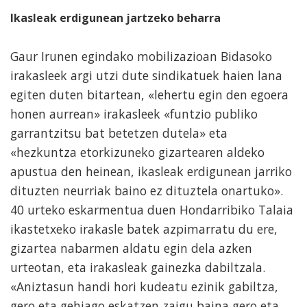
Ikasleak erdigunean jartzeko beharra
Gaur Irunen egindako mobilizazioan Bidasoko
irakasleek argi utzi dute sindikatuek haien lana
egiten duten bitartean, «lehertu egin den egoera
honen aurrean» irakasleek «funtzio publiko
garrantzitsu bat betetzen dutela» eta
«hezkuntza etorkizuneko gizartearen aldeko
apustua den heinean, ikasleak erdigunean jarriko
dituzten neurriak baino ez dituztela onartuko».
40 urteko eskarmentua duen Hondarribiko Talaia
ikastetxeko irakasle batek azpimarratu du ere,
gizartea nabarmen aldatu egin dela azken
urteotan, eta irakasleak gainezka dabiltzala.
«Aniztasun handi hori kudeatu ezinik gabiltza,
gero eta gehiago eskatzen zaigu baina gero eta