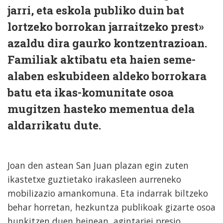
jarri, eta eskola publiko duin bat
lortzeko borrokan jarraitzeko prest»
azaldu dira gaurko kontzentrazioan.
Familiak aktibatu eta haien seme-
alaben eskubideen aldeko borrokara
batu eta ikas-komunitate osoa
mugitzen hasteko mementua dela
aldarrikatu dute.
Joan den astean San Juan plazan egin zuten
ikastetxe guztietako irakasleen aurreneko
mobilizazio amankomuna. Eta indarrak biltzeko
behar horretan, hezkuntza publikoak gizarte osoa
hunkitzen duen heinean, agintariei presio