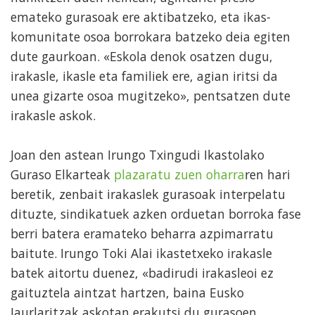
emateko gurasoak ere aktibatzeko, eta ikas-
komunitate osoa borrokara batzeko deia egiten
dute gaurkoan. «Eskola denok osatzen dugu,
irakasle, ikasle eta familiek ere, agian iritsi da
unea gizarte osoa mugitzeko», pentsatzen dute
irakasle askok.
Joan den astean Irungo Txingudi Ikastolako
Guraso Elkarteak
plazaratu zuen oharra
ren hari
beretik, zenbait irakaslek gurasoak interpelatu
dituzte, sindikatuek azken orduetan borroka fase
berri batera eramateko beharra azpimarratu
baitute. Irungo Toki Alai ikastetxeko irakasle
batek aitortu duenez, «badirudi irakasleoi ez
gaituztela aintzat hartzen, baina Eusko
Jaurlaritzak askotan erakutsi du gurasoen