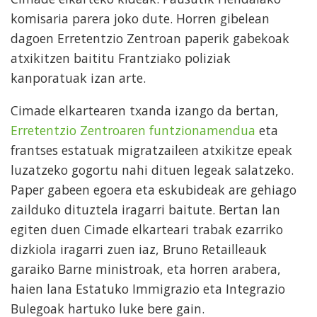
komisaria parera joko dute. Horren gibelean
dagoen Erretentzio Zentroan paperik gabekoak
atxikitzen baititu Frantziako poliziak
kanporatuak izan arte.
Cimade elkartearen txanda izango da bertan,
Erretentzio Zentroaren funtzionamendua
eta
frantses estatuak migratzaileen atxikitze epeak
luzatzeko gogortu nahi dituen legeak salatzeko.
Paper gabeen egoera eta eskubideak are gehiago
zailduko dituztela iragarri baitute. Bertan lan
egiten duen Cimade elkarteari trabak ezarriko
dizkiola iragarri zuen iaz, Bruno Retailleauk
garaiko Barne ministroak, eta horren arabera,
haien lana Estatuko Immigrazio eta Integrazio
Bulegoak hartuko luke bere gain.