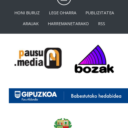
HONI BURUZ
LEGE OHARRA
PUBLIZITATEA
ARAUAK
HARREMANETARAKO
RSS