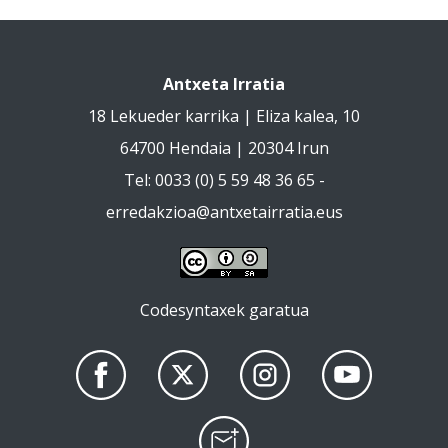
Antxeta Irratia
18 Lekueder karrika | Eliza kalea, 10
64700 Hendaia | 20304 Irun
Tel: 0033 (0) 5 59 48 36 65 -
erredakzioa@antxetairratia.eus
Codesyntaxek garatua