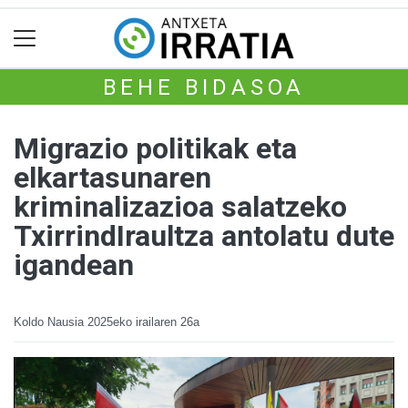
BEHE BIDASOA
Migrazio politikak eta
elkartasunaren
kriminalizazioa salatzeko
TxirrindIraultza antolatu dute
igandean
Koldo Nausia
2025eko irailaren 26a