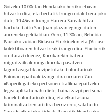
Goizeko 10:00etan Hendaiako herriko etxean
hitzartu dira, eta bertatik Irungo udaletxera joko
dute, 10:45ean Irungo Harrera Sareak hitza
hartuko baitu San Juan plazan egingo duten
aurreneko geldialdian. Gero, 11:30ean, Behobia-
Pausuko zubian Bidasoa Etorkinekin eta J’Accuse
kolektiboaren hitzartzeak izango dira. Etxeberrik
oroitarazi duenez, Korrikarekin batera
migratzaileak muga korrika pasatzen
laguntzeagatik auzipetutako boluntarioak
Baionan epaituak izango dira urriaren 7an.
«Paperik gabeko pertsonen trafikoa epaitzeko
legea aplikatu nahi diete, baina zazpi pertsona
hauek boluntarioak dira, eta elkartasuna
kriminalizatzen ari dira berriz ere», salatu du
Cimade elkarteko kideak. Pausutik Hendaiako