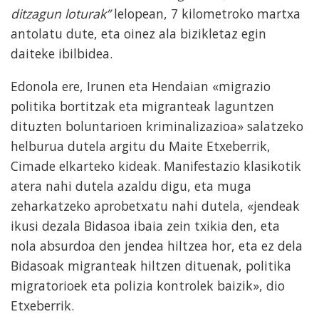
ditzagun loturak”
lelopean, 7 kilometroko martxa
antolatu dute, eta oinez ala bizikletaz egin
daiteke ibilbidea.
Edonola ere, Irunen eta Hendaian «migrazio
politika bortitzak eta migranteak laguntzen
dituzten boluntarioen kriminalizazioa» salatzeko
helburua dutela argitu du Maite Etxeberrik,
Cimade elkarteko kideak. Manifestazio klasikotik
atera nahi dutela azaldu digu, eta muga
zeharkatzeko aprobetxatu nahi dutela, «jendeak
ikusi dezala Bidasoa ibaia zein txikia den, eta
nola absurdoa den jendea hiltzea hor, eta ez dela
Bidasoak migranteak hiltzen dituenak, politika
migratorioek eta polizia kontrolek baizik», dio
Etxeberrik.