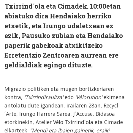
Txirrind´ola eta Cimadek. 10:00etan
abiatuko dira Hendaiako herriko
etxetik, eta Irungo udaletxean ez
ezik, Pausuko zubian eta Hendaiako
paperik gabekoak atxikitzeko
Erretentzio Zentroaren aurrean ere
geldialdiak egingo dituzte.
Migrazio politiken eta mugen bortizkeriaren
kontra,
'TxirrindIraultza'
edo
‘Vélorution’
ekimena
antolatu dute igandean, irailaren 28an, Recycl
´Arte, Irungo Harrera Sarea, J´Accuse, Bidasoa
etorkinekin, Atelier Vélo Txirrind´ola eta Cimade
elkarteek.
“Mendi eta ibaien gainetik, eraiki