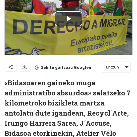
Entzun
Gehitu gaitzazu Googlen
«Bidasoaren gaineko muga
administratibo absurdoa» salatzeko 7
kilometroko bizikleta martxa
antolatu dute igandean, Recycl´Arte,
Irungo Harrera Sarea, J´Accuse,
Bidasoa etorkinekin, Atelier Vélo