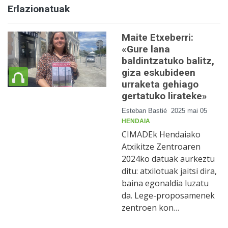
Erlazionatuak
Maite Etxeberri:
«Gure lana
baldintzatuko balitz,
giza eskubideen
urraketa gehiago
gertatuko lirateke»
Esteban Bastié
2025 mai 05
HENDAIA
CIMADEk Hendaiako
Atxikitze Zentroaren
2024ko datuak aurkeztu
ditu: atxilotuak jaitsi dira,
baina egonaldia luzatu
da. Lege-proposamenek
zentroen kon…