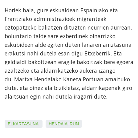
Horiek hala, gure eskualdean Espainiako eta
Frantziako administrazioek migranteak
oztopatzeko baliatzen dituzten neurrien aurrean,
boluntario talde sare ezberdinek oinarrizko
eskubideen alde egiten duten lanaren aniztasuna
erakutsi nahi dutela esan digu Etxeberrik. Eta
geldialdi bakoitzean eragile bakoitzak bere egoera
azaltzeko eta aldarrikatzeko aukera izango
du. Martxa Hendaiako Kaneta Portuan amaituko
dute, eta oinez ala bizikletaz, aldarrikapenak giro
alaitsuan egin nahi dutela iragarri dute.
ELKARTASUNA
HENDAIA
IRUN