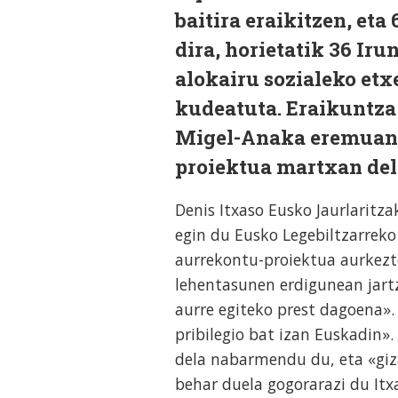
baitira eraikitzen, eta
dira, horietatik 36 Ir
alokairu sozialeko et
kudeatuta. Eraikuntza 
Migel-Anaka eremuan 4
proiektua martxan dela
Denis Itxaso Eusko Jaurlaritza
egin du Eusko Legebiltzarreko
aurrekontu-proiektua aurkezte
lehentasunen erdigunean jartz
aurre egiteko prest dagoena».
pribilegio bat izan Euskadin»
dela nabarmendu du, eta «giza
behar duela gogorarazi du Itx