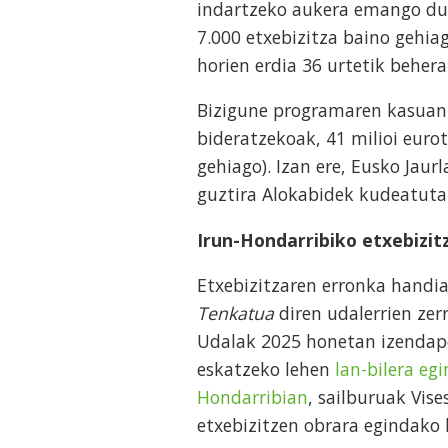
indartzeko aukera emango du.
7.000 etxebizitza baino gehiag
horien erdia 36 urtetik beher
Bizigune programaren kasuan, 
bideratzekoak, 41 milioi eurot
gehiago). Izan ere, Eusko Jaur
guztira Alokabidek kudeatutak
Irun-Hondarribiko etxebizit
Etxebizitzaren erronka handia
Tenkatua
diren udalerrien ze
Udalak 2025 honetan izendap
eskatzeko lehen
lan-bilera egi
Hondarribian
, sailburuak Vis
etxebizitzen obrara egindako 