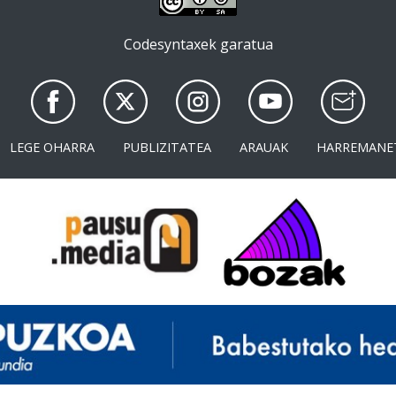
Codesyntaxek garatua
LEGE OHARRA
PUBLIZITATEA
ARAUAK
HARREMANE