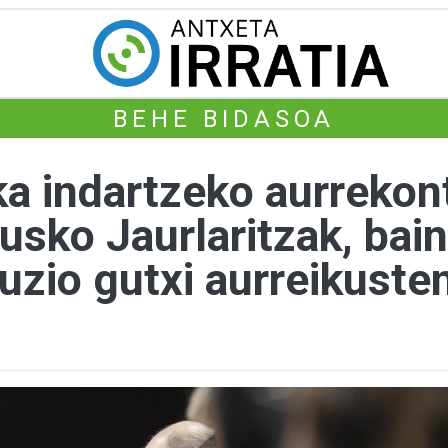
BEHE BIDASOA
ika indartzeko aurreko
sko Jaurlaritzak, bai
uzio gutxi aurreikusten