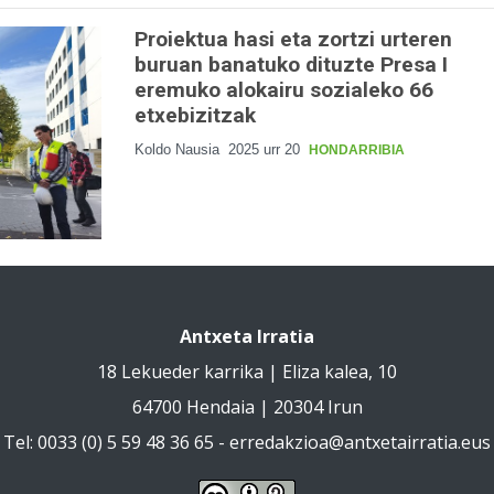
Proiektua hasi eta zortzi urteren
buruan banatuko dituzte Presa I
eremuko alokairu sozialeko 66
etxebizitzak
Koldo Nausia
2025 urr 20
HONDARRIBIA
Antxeta Irratia
18 Lekueder karrika | Eliza kalea, 10
64700 Hendaia | 20304 Irun
Tel: 0033 (0) 5 59 48 36 65 -
erredakzioa@antxetairratia.eus