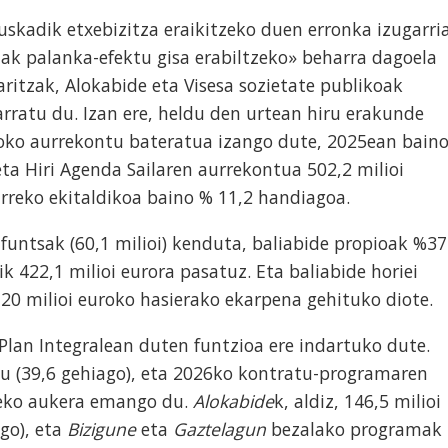
uskadik etxebizitza eraikitzeko duen erronka izugarria
ak palanka-efektu gisa erabiltzeko» beharra dagoela
aritzak, Alokabide eta Visesa sozietate publikoak
arratu du. Izan ere, heldu den urtean hiru erakunde
roko aurrekontu bateratua izango dute, 2025ean bain
eta Hiri Agenda Sailaren aurrekontua 502,2 milioi
rreko ekitaldikoa baino % 11,2 handiagoa.
untsak (60,1 milioi) kenduta, baliabide propioak %37
ik 422,1 milioi eurora pasatuz. Eta baliabide horiei
 20 milioi euroko hasierako ekarpena gehituko diote.
 Plan Integralean duten funtzioa ere indartuko dute.
itu (39,6 gehiago), eta 2026ko kontratu-programaren
tzeko aukera emango du.
Alokabide
k, aldiz, 146,5 milioi
ago), eta
Bizigune
eta
Gaztelagun
bezalako programak