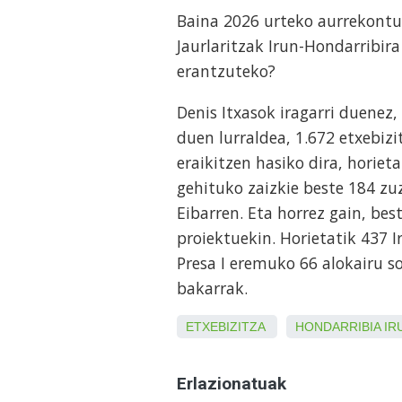
Baina 2026 urteko aurrekontu
Jaurlaritzak Irun-Hondarribira
erantzuteko?
Denis Itxasok iragarri duene
duen lurraldea, 1.672 etxebizit
eraikitzen hasiko dira, horiet
gehituko zaizkie beste 184 zuz
Eibarren. Eta horrez gain, be
proiektuekin. Horietatik 437 
Presa I eremuko 66 alokairu s
bakarrak.
ETXEBIZITZA
HONDARRIBIA
IR
Erlazionatuak