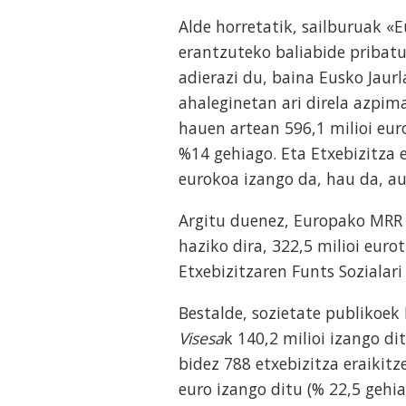
Alde horretatik, sailburuak «E
erantzuteko baliabide pribatu
adierazi du, baina Eusko Jaurl
ahaleginetan ari direla azpim
hauen artean 596,1 milioi eu
%14 gehiago. Eta Etxebizitza 
eurokoa izango da, hau da, au
Argitu duenez, Europako MRR f
haziko dira, 322,5 milioi eurot
Etxebizitzaren Funts Sozialari
Bestalde, sozietate publikoek
Visesa
k 140,2 milioi izango d
bidez 788 etxebizitza eraiki
euro izango ditu (% 22,5 gehi