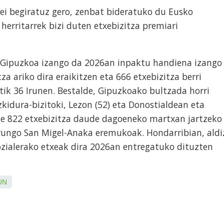
ei begiratuz gero, zenbat bideratuko du Eusko
 herritarrek bizi duten etxebizitza premiari
z, Gipuzkoa izango da 2026an inpaktu handiena izango
za ariko dira eraikitzen eta 666 etxebizitza berri
atik 36 Irunen. Bestalde, Gipuzkoako bultzada horri
kidura-bizitoki, Lezon (52) eta Donostialdean eta
ste 822 etxebizitza daude dagoeneko martxan jartzeko
Irungo San Migel-Anaka eremukoak. Hondarribian, aldi
ozialerako etxeak dira 2026an entregatuko dituzten
UN