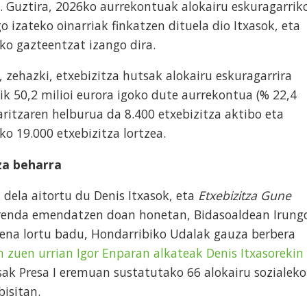
 Guztira, 2026ko aurrekontuak alokairu eskuragarrik
o izateko oinarriak finkatzen dituela dio Itxasok, eta
ako gazteentzat izango dira.
zehazki, etxebizitza hutsak alokairu eskuragarrira
ik 50,2 milioi eurora igoko dute aurrekontua (% 22,4
laritzaren helburua da 8.400 etxebizitza aktibo eta
o 19.000 etxebizitza lortzea.
za beharra
 dela aitortu du Denis Itxasok, eta
Etxebizitza Gune
rrenda emendatzen doan honetan, Bidasoaldean Irung
ena lortu badu, Hondarribiko Udalak gauza berbera
n zuen urrian Igor Enparan alkateak Denis Itxasorekin
esak Presa I eremuan sustatutako 66 alokairu sozialeko
bisitan.