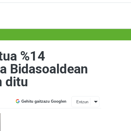
ntua %14
na Bidasoaldean
 ditu
Gehitu gaitzazu Googlen
Entzun