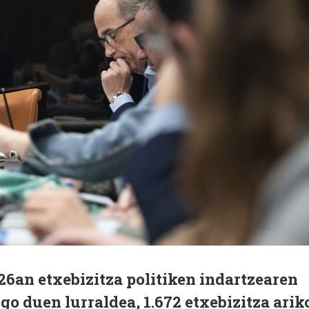
6an etxebizitza politiken indartzearen
o duen lurraldea, 1.672 etxebizitza arik