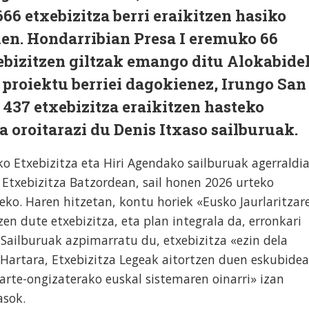
 666 etxebizitza berri eraikitzen hasiko
unen. Hondarribian Presa I eremuko 66
xebizitzen giltzak emango ditu Alokabide
proiektu berriei dagokienez, Irungo San
37 etxebizitza eraikitzen hasteko
 oroitarazi du Denis Itxaso sailburuak.
ko Etxebizitza eta Hiri Agendako sailburuak agerraldi
 Etxebizitza Batzordean, sail honen 2026 urteko
ko. Haren hitzetan, kontu horiek «Eusko Jaurlaritzar
en dute etxebizitza, eta plan integrala da, erronkari
 Sailburuak azpimarratu du, etxebizitza «ezin dela
. Hartara, Etxebizitza Legeak aitortzen duen eskubidea
rte-ongizaterako euskal sistemaren oinarri» izan
asok.