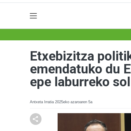
Etxebizitza polit
emendatuko du Eu
epe laburreko sol
Antxeta Irratia
2025eko azaroaren 5a