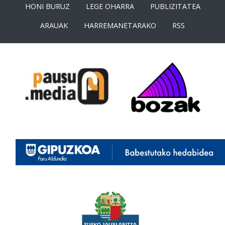
HONI BURUZ
LEGE OHARRA
PUBLIZITATEA
ARAUAK
HARREMANETARAKO
RSS
<