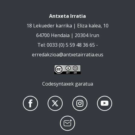
Antxeta Irratia
18 Lekueder karrika | Eliza kalea, 10
64700 Hendaia | 20304 Irun
Tel: 0033 (0) 5 59 48 36 65 -
erredakzioa@antxetairratia.eus
Codesyntaxek garatua