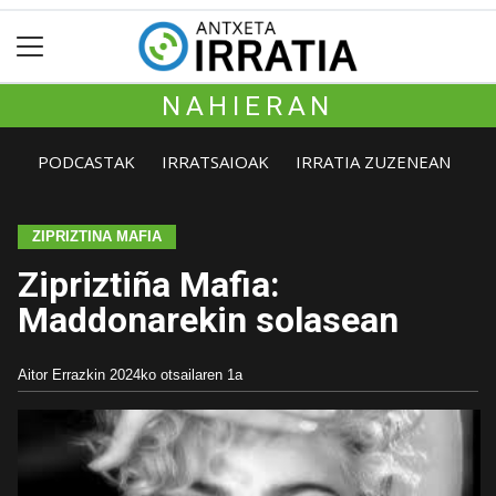
NAHIERAN
PODCASTAK
IRRATSAIOAK
IRRATIA ZUZENEAN
ZIPRIZTINA MAFIA
Zipriztiña Mafia:
Maddonarekin solasean
Aitor Errazkin
2024ko otsailaren 1a