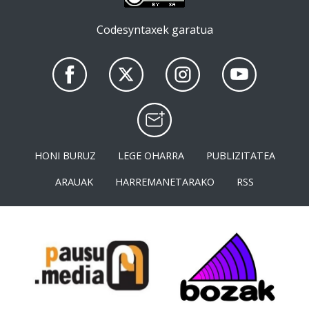
Codesyntaxek garatua
HONI BURUZ
LEGE OHARRA
PUBLIZITATEA
ARAUAK
HARREMANETARAKO
RSS