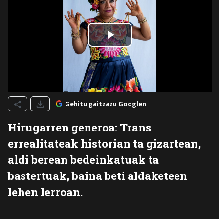
Gehitu gaitzazu Googlen
Hirugarren generoa: Trans
errealitateak historian ta gizartean,
aldi berean bedeinkatuak ta
bastertuak, baina beti aldaketeen
lehen lerroan.