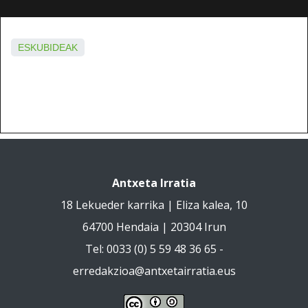
ESKUBIDEAK
Antxeta Irratia
18 Lekueder karrika | Eliza kalea, 10
64700 Hendaia | 20304 Irun
Tel: 0033 (0) 5 59 48 36 65 -
erredakzioa@antxetairratia.eus