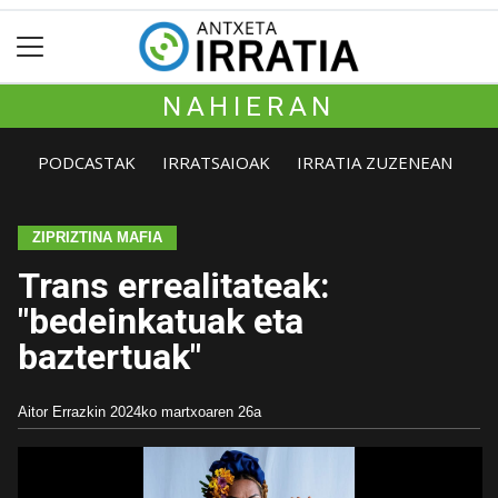
NAHIERAN
PODCASTAK
IRRATSAIOAK
IRRATIA ZUZENEAN
ZIPRIZTINA MAFIA
Trans errealitateak:
"bedeinkatuak eta
baztertuak"
Aitor Errazkin
2024ko martxoaren 26a