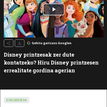
Gehitu gaitzazu Googlen
Disney printzesak zer dute
kontatzeko? Hiru Disney printzesen
errealitate gordina agerian
ESKUBIDEAK