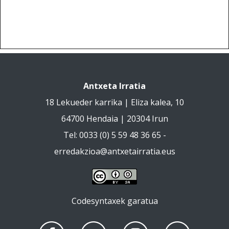
Antxeta Irratia
18 Lekueder karrika | Eliza kalea, 10
64700 Hendaia | 20304 Irun
Tel: 0033 (0) 5 59 48 36 65 -
erredakzioa@antxetairratia.eus
Codesyntaxek garatua