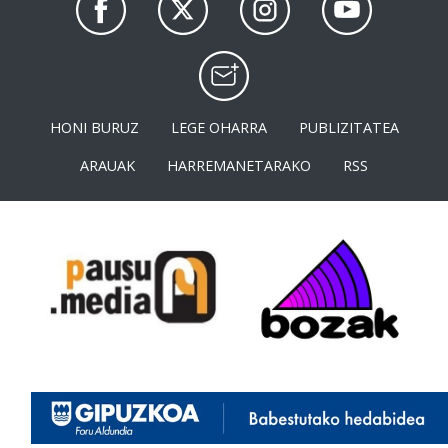
HONI BURUZ
LEGE OHARRA
PUBLIZITATEA
ARAUAK
HARREMANETARAKO
RSS