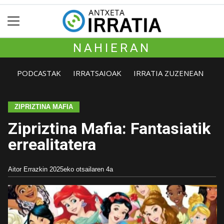
NAHIERAN
PODCASTAK
IRRATSAIOAK
IRRATIA ZUZENEAN
ZIPRIZTINA MAFIA
Zipriztina Mafia: Fantasiatik
errealitatera
Aitor Errazkin
2025eko otsailaren 4a