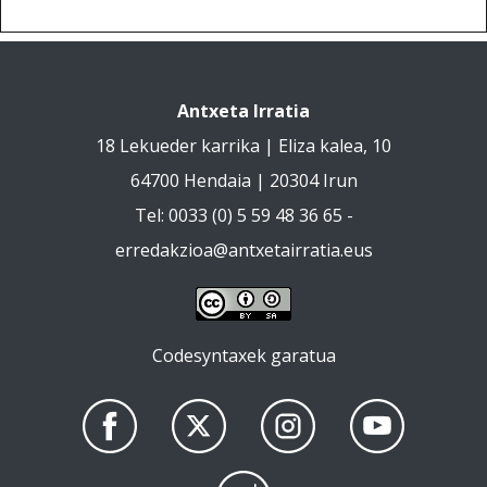
Antxeta Irratia
18 Lekueder karrika | Eliza kalea, 10
64700 Hendaia | 20304 Irun
Tel: 0033 (0) 5 59 48 36 65 -
erredakzioa@antxetairratia.eus
Codesyntaxek garatua