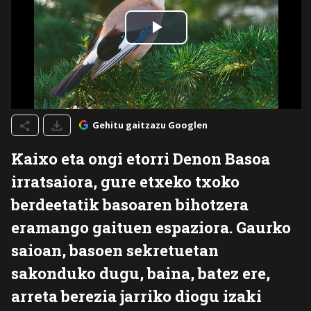
Gehitu gaitzazu Googlen
Kaixo eta ongi etorri Denon Basoa
irratsaiora, gure etxeko txoko
berdeetatik basoaren bihotzera
eramango gaituen espaziora. Gaurko
saioan, basoen sekretuetan
sakonduko dugu, baina, batez ere,
arreta berezia jarriko diogu izaki