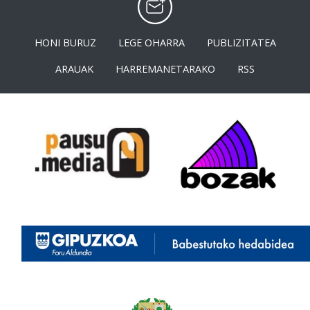
HONI BURUZ
LEGE OHARRA
PUBLIZITATEA
ARAUAK
HARREMANETARAKO
RSS