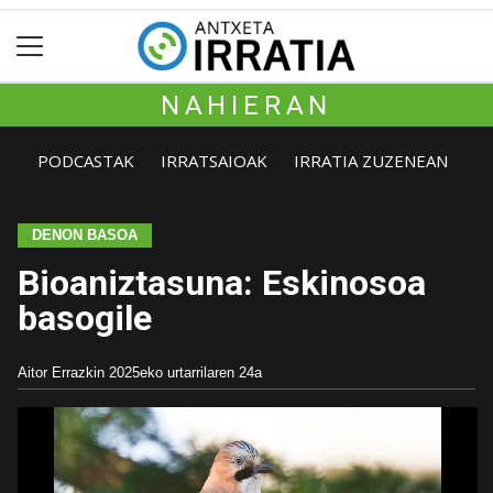
NAHIERAN
PODCASTAK
IRRATSAIOAK
IRRATIA ZUZENEAN
DENON BASOA
Bioaniztasuna: Eskinosoa
basogile
Aitor Errazkin
2025eko urtarrilaren 24a