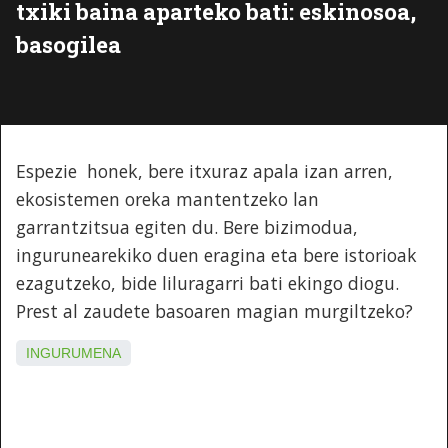
txiki baina aparteko bati: eskinosoa,
basogilea
Espezie honek, bere itxuraz apala izan arren,
ekosistemen oreka mantentzeko lan
garrantzitsua egiten du. Bere bizimodua,
ingurunearekiko duen eragina eta bere istorioak
ezagutzeko, bide liluragarri bati ekingo diogu.
Prest al zaudete basoaren magian murgiltzeko?
INGURUMENA