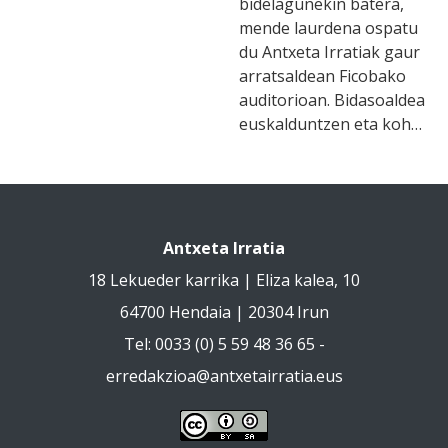
bidelagunekin batera,
mende laurdena ospatu
du Antxeta Irratiak gaur
arratsaldean Ficobako
auditorioan. Bidasoaldea
euskalduntzen eta koh…
Antxeta Irratia
18 Lekueder karrika | Eliza kalea, 10
64700 Hendaia | 20304 Irun
Tel: 0033 (0) 5 59 48 36 65 -
erredakzioa@antxetairratia.eus