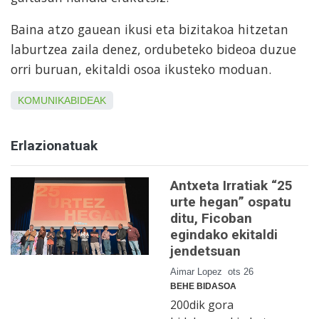
Baina atzo gauean ikusi eta bizitakoa hitzetan
laburtzea zaila denez, ordubeteko bideoa duzue
orri buruan, ekitaldi osoa ikusteko moduan.
KOMUNIKABIDEAK
Erlazionatuak
Antxeta Irratiak “25
urte hegan” ospatu
ditu, Ficoban
egindako ekitaldi
jendetsuan
Aimar Lopez
ots 26
BEHE BIDASOA
200dik gora