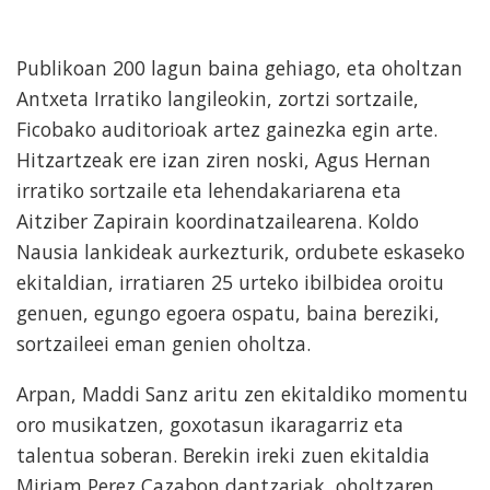
Publikoan 200 lagun baina gehiago, eta oholtzan
Antxeta Irratiko langileokin, zortzi sortzaile,
Ficobako auditorioak artez gainezka egin arte.
Hitzartzeak ere izan ziren noski, Agus Hernan
irratiko sortzaile eta lehendakariarena eta
Aitziber Zapirain koordinatzailearena. Koldo
Nausia lankideak aurkezturik, ordubete eskaseko
ekitaldian, irratiaren 25 urteko ibilbidea oroitu
genuen, egungo egoera ospatu, baina bereziki,
sortzaileei eman genien oholtza.
Arpan, Maddi Sanz aritu zen ekitaldiko momentu
oro musikatzen, goxotasun ikaragarriz eta
talentua soberan. Berekin ireki zuen ekitaldia
Miriam Perez Cazabon dantzariak, oholtzaren