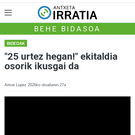
BEHE BIDASOA
BIDEOAK
"25 urtez hegan!" ekitaldia
osorik ikusgai da
Aimar Lopez
2026ko otsailaren 27a