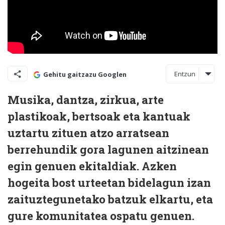
Entzun
Gehitu gaitzazu Googlen
Musika, dantza, zirkua, arte
plastikoak, bertsoak eta kantuak
uztartu zituen atzo arratsean
berrehundik gora lagunen aitzinean
egin genuen ekitaldiak. Azken
hogeita bost urteetan bidelagun izan
zaituztegunetako batzuk elkartu, eta
gure komunitatea ospatu genuen.