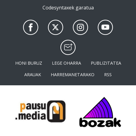
Codesyntaxek garatua
HONI BURUZ
LEGE OHARRA
PUBLIZITATEA
ARAUAK
HARREMANETARAKO
RSS