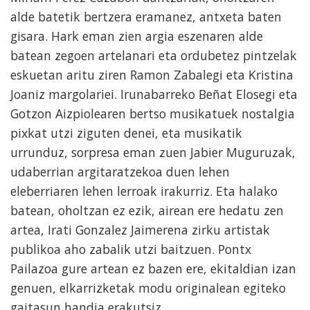
alde batetik bertzera eramanez, antxeta baten
gisara. Hark eman zien argia eszenaren alde
batean zegoen artelanari eta ordubetez pintzelak
eskuetan aritu ziren Ramon Zabalegi eta Kristina
Joaniz margolariei. Irunabarreko Beñat Elosegi eta
Gotzon Aizpiolearen bertso musikatuek nostalgia
pixkat utzi ziguten denei, eta musikatik
urrunduz, sorpresa eman zuen Jabier Muguruzak,
udaberrian argitaratzekoa duen lehen
eleberriaren lehen lerroak irakurriz. Eta halako
batean, oholtzan ez ezik, airean ere hedatu zen
artea, Irati Gonzalez Jaimerena zirku artistak
publikoa aho zabalik utzi baitzuen. Pontx
Pailazoa gure artean ez bazen ere, ekitaldian izan
genuen, elkarrizketak modu originalean egiteko
gaitasun handia erakutsiz.